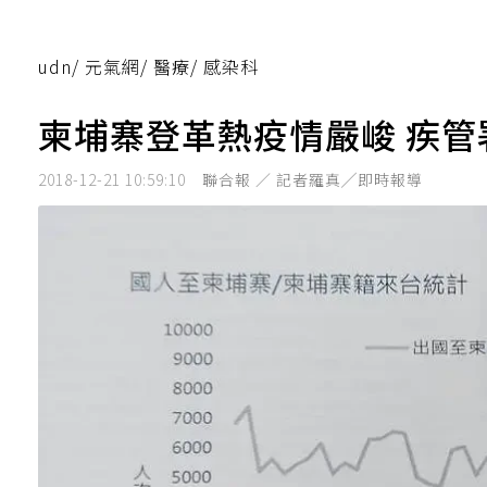
udn
/
元氣網
/
醫療
/
感染科
柬埔寨登革熱疫情嚴峻 疾
2018-12-21 10:59:10
聯合報 ／ 記者羅真╱即時報導