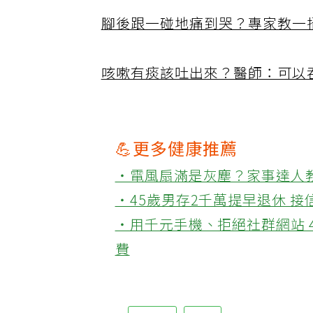
腳後跟一碰地痛到哭？專家教一
咳嗽有痰該吐出來？醫師：可以
💪更多健康推薦
‧電風扇滿是灰塵？家事達人
‧45歲男存2千萬提早退休 
‧用千元手機、拒絕社群網站 
費