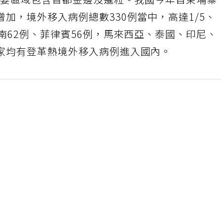
情主要區域包含首都金邊及暹粒。我國今年自柬埔寨
加，境外移入病例總數330例當中，高達1/5、
南62例、菲律賓56例，馬來西亞、泰國、印尼、
家均有登革熱境外移入病例進入國內。