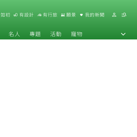
好如初
有設計
有行旅
願景
我的新聞
名人
專題
活動
寵物