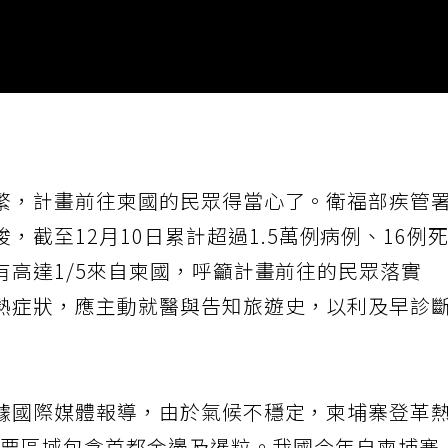
繁，計畫前往柬國的民眾得當心了。衛福部疾管
峻，截至12月10日累計超過1.5萬例病例、16例
有高達1/5來自柬國，呼籲計畫前往的民眾落實
熱症狀，應主動就醫與告知旅遊史，以利及早診
據國際媒體報導，由於氣候不穩定，柬埔寨登革