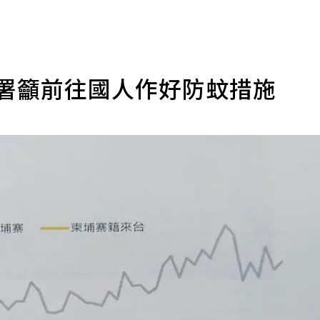
管署籲前往國人作好防蚊措施