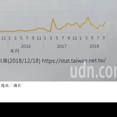
者羅真／攝影