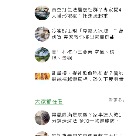
真空打包法風靡社群？專家揭4
大隱形地獄：托運恐超重
冷凍蝦出現「厚霜大冰塊」千萬
別買 專家教你挑出緊實鮮甜蝦
子
養生村核心三要素 空氣、環
境、景觀
能量棒、提神飲愈吃愈累？醫師
揭越補越慘真相：恐欠下疲勞債
看更多
大家都在看
電風扇滿是灰塵？家事達人教1
分鐘清潔法 多加一物還能防髒
汙附著