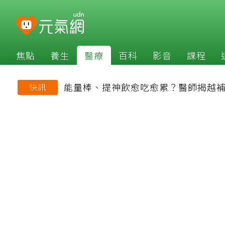
焦點
養生
醫療
百科
影音
課程
能量棒、提神飲愈吃愈累？醫師揭越
快訊