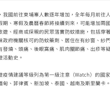
，我國前往柬埔寨人數逐年增加，全年每月前往
假期、寒假及農曆春節將接續到來，可能增加兩
旅遊、經商或探親的民眾落實防蚊措施，包括穿
抹政府機關核可的防蚊藥劑、居住在有紗窗、紗
有發燒、頭痛、後眼窩痛、肌肉關節痛、出疹等
遊活動史。
疫情建議等級列為第一級注意（Watch）的國
緬甸、菲律賓、新加坡、泰國、越南及斯里蘭卡