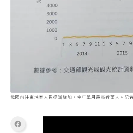
我國前往柬埔寨人數逐漸增加，今年單月最高近萬人。記