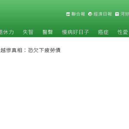
聯合報
經濟日報
河
退休力
失智
醫聲
慢病好日子
癌症
性愛
補越慘真相：恐欠下疲勞債