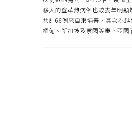
病例數約為去年的1.5倍，疫
移入的登革熱病例也較去年明顯增
共計66例來自柬埔寨，其次為越
緬甸、新加坡及寮國等東南亞國