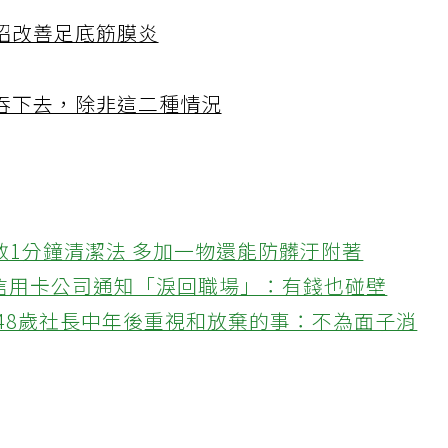
招改善足底筋膜炎
吞下去，除非這二種情況
教1分鐘清潔法 多加一物還能防髒汙附著
接信用卡公司通知「淚回職場」：有錢也碰壁
48歲社長中年後重視和放棄的事：不為面子消