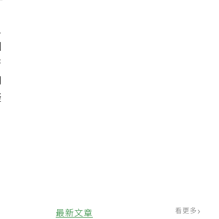
人
國
著
門
疑
家
。
看更多
最新文章