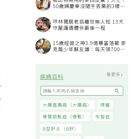
被認為無用的東西反幫了大忙！
50歲婦慶幸沒隨手丟棄的3樣物
品
坪林獨居老翁離世無人知 13犬
守屋護遺體伴最後一程
15歲經營之神3.9億暴富落幕 麥
克風少年蘇友謙：每天領700元
過日子
看更多
疾病百科
！
阱
大腸直腸癌（大腸癌）
痔瘡
骨質疏鬆症（骨鬆）
失智症
B型肝炎（B肝）