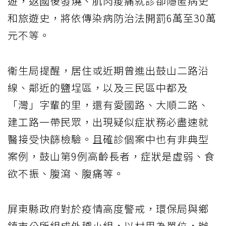
遊，返國後發燒、肌肉痠痛就診卻隱匿病史
和旅遊史，將依傳染病防治法開罰6萬至30萬
元不等。
衛生局提醒，居住或近期曾進出鼓山二路沿
線、鄰近的鹽埕區，以及三民區中都及
「灣」字輩的里，還有愛國路、大順二路、
建工路一帶民眾，出現疑似症狀務必盡速就
醫接受快篩檢驗。且確診個案中也有非典型
案例，鼓山第9例高齡長者，症狀是虛弱、食
欲不振、腹瀉、腹痛等。
屏東縣政府對於疫情高度警戒，環保局與鄉
鎮市公所組成外稽小組，以村里為單位，辦