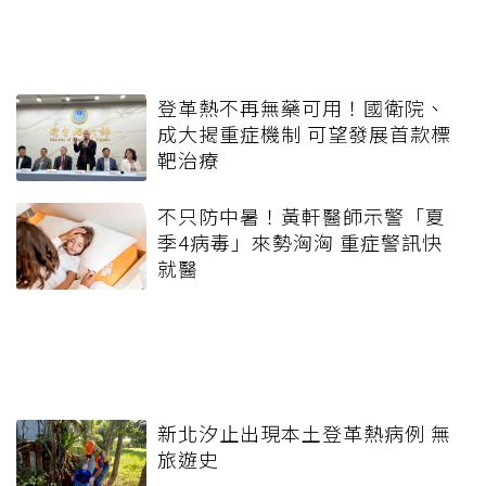
登革熱不再無藥可用！國衛院、
成大揭重症機制 可望發展首款標
靶治療
不只防中暑！黃軒醫師示警「夏
季4病毒」來勢洶洶 重症警訊快
就醫
新北汐止出現本土登革熱病例 無
旅遊史