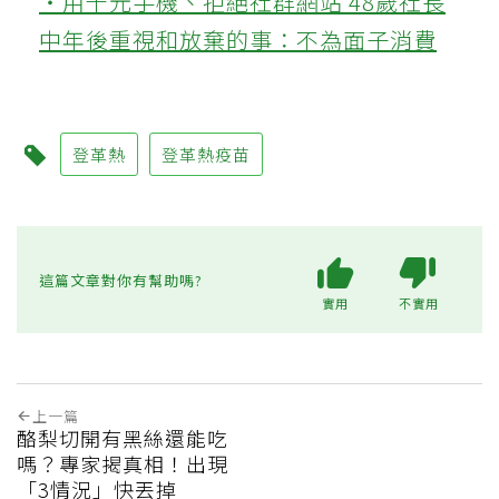
‧用千元手機、拒絕社群網站 48歲社長
中年後重視和放棄的事：不為面子消費
登革熱
登革熱疫苗
這篇文章對你有幫助嗎?
實用
不實用
上一篇
酪梨切開有黑絲還能吃
嗎？專家揭真相！出現
「3情況」快丟掉