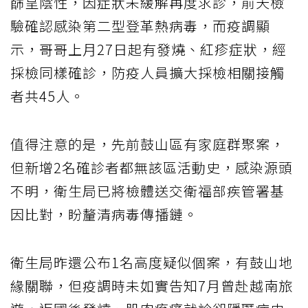
篩呈陰性，因症狀未緩解再度求診，前天檢
驗確認感染第二型登革熱病毒，而疫調顯
示，哥哥上月27日起有發燒、紅疹症狀，經
採檢同樣確診，防疫人員擴大採檢相關接觸
者共45人。
值得注意的是，先前鼓山區有家庭群聚案，
但新增2名確診者都無該區活動史，感染源頭
不明，衛生局已將檢體送交衛福部疾管署基
因比對，盼釐清病毒傳播鏈。
衛生局昨還公布1名高度疑似個案，有鼓山地
緣關聯，但疫調時未如實告知7月曾赴越南旅