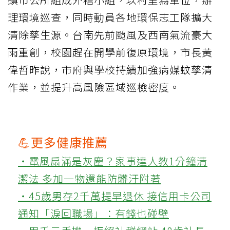
理環境巡查，同時動員各地環保志工隊擴大
清除孳生源。台南先前颱風及西南氣流豪大
雨重創，校園趕在開學前復原環境，市長黃
偉哲昨說，市府與學校持續加強病媒蚊孳清
作業，並提升高風險區域巡檢密度。
💪更多健康推薦
‧電風扇滿是灰塵？家事達人教1分鐘清
潔法 多加一物還能防髒汙附著
‧45歲男存2千萬提早退休 接信用卡公司
通知「淚回職場」：有錢也碰壁