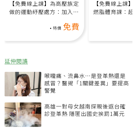
【免費線上課】為高壓族定
【免費線上課】
做的運動紓壓處方：加入行
燃脂體育課：超
動、增肌、互動元素，0基
氧」高壓族在家
免費
礎也能做！
負擔
特價
延伸閱讀
喉嚨痛、流鼻水⋯是登革熱還是
感冒？醫揭「1關鍵差異」要提高
警覺
高雄一對母女越南探親後返台確
診登革熱 隱匿出國史挨罰1萬元