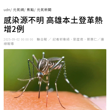
udn
/
元氣網
/
焦點
/
元氣新聞
感染源不明 高雄本土登革熱
增2例
聯合報 ／ 記者郭韋綺、劉星君、鄭惠仁／連
2025-09-02 00:00:00
線報導