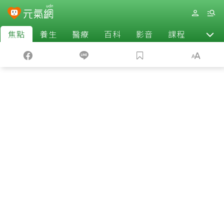
焦點
養生
醫療
百科
影音
課程
退休