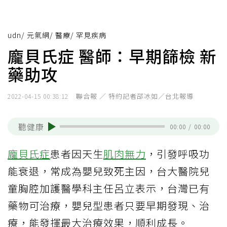
udn
/
元氣網
/
醫療
/
罕見疾病
龐貝氏症 醫師：早期篩檢 新
藥助攻
聯合報 ／ 特約記者邵冰如／台北報導
2022-04-15 00:38:12
聽健康
00:00
/
00:00
龐貝氏症
患者因天生
肌肉無力
，引發呼吸功
能衰退，常成為嬰兒致死主因，台大醫院兒
童胸腔加護醫學科主任呂立表示，台灣已有
藥物可治療，嬰兒型患者只要早期發現、治
療，能發揮最大治療效果，順利成長。