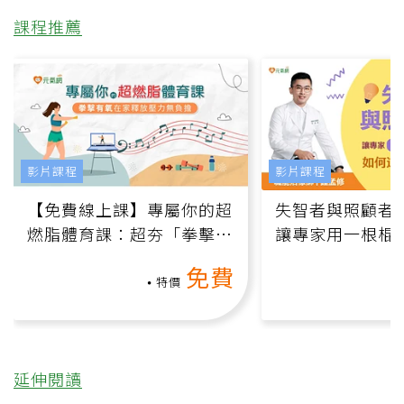
課程推薦
影片課程
影片課程
【免費線上課】專屬你的超
失智者與照顧者
燃脂體育課：超夯「拳擊有
讓專家用一根棍
氧」高壓族在家釋放壓力無
何逆轉退化大腦
免費
負擔
課）
特價
延伸閱讀