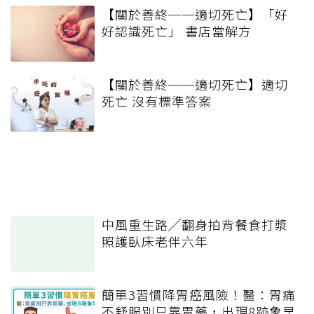
【關於善終──適切死亡】「好
好認識死亡」 書店當解方
【關於善終──適切死亡】適切
死亡 沒有標準答案
中風重生路╱翻身拍背餐食打漿
照護臥床老伴六年
簡單3習慣降胃癌風險！醫：胃痛
不舒服別只靠胃藥，出現8跡象早