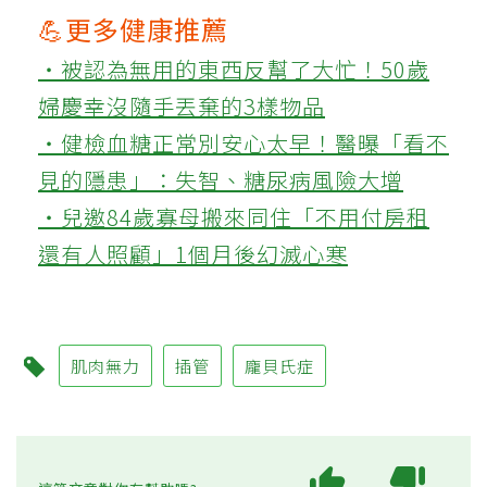
💪更多健康推薦
‧被認為無用的東西反幫了大忙！50歲
婦慶幸沒隨手丟棄的3樣物品
‧健檢血糖正常別安心太早！醫曝「看不
見的隱患」：失智、糖尿病風險大增
‧兒邀84歲寡母搬來同住「不用付房租
還有人照顧」1個月後幻滅心寒
肌肉無力
插管
龐貝氏症