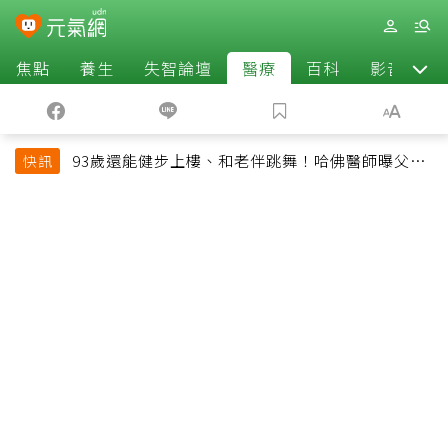
焦點
養生
失智論壇
醫療
百科
影音
93歲還能健步上樓、和老伴跳舞！哈佛醫師曝父親
快訊
長壽秘訣：沒吃保健品也不追養生潮