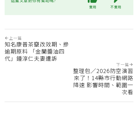
這篇文章對你有幫助嗎?
實用
不實用
上一篇
知名康普茶竄改效期、摻
逾期原料 「金蘭醬油四
代」鍾淳仁夫妻遭訴
下一篇
整理包／2026防空演習
來了！14縣市行動網路
降速 影響時間、範圍一
次看