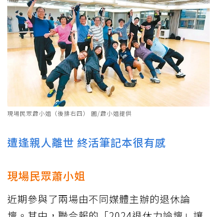
現場民眾蕭小姐（後排右四） 圖/蕭小姐提供
遭逢親人離世 終活筆記本很有感
現場民眾蕭小姐
近期參與了兩場由不同媒體主辦的退休論
壇。其中，聯合報的「2024退休力論壇」讓