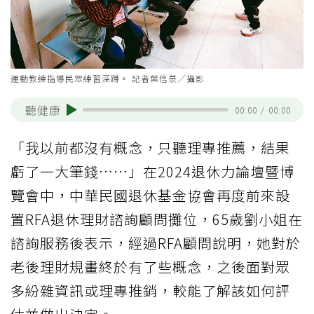
運動教練指導民眾練習深蹲。 記者葉信菉／攝影
聽健康
00:00
/
00:00
「我以前都沒有概念，只聽理專推薦，結果
虧了一大筆錢……」在2024退休力論壇暨博
覽會中，中華民國退休基金協會再度前來設
置RFA退休理財諮詢顧問攤位，65歲劉小姐在
諮詢服務後表示，經過RFA顧問說明，她對於
老後理財規畫終於有了些概念，之後面對眾
多紛雜資訊或理專推銷，較能了解該如何評