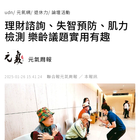
udn
/
元氣網
/
退休力
/
論壇活動
理財諮詢、失智預防、肌力
檢測 樂齡議題實用有趣
元氣周報
聯合報元氣周報 ／ 本報訊
2025-01-26 15:41:24