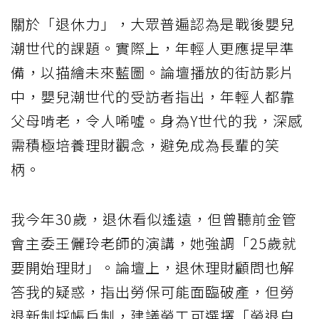
關於「退休力」，大眾普遍認為是戰後嬰兒
潮世代的課題。實際上，年輕人更應提早準
備，以描繪未來藍圖。論壇播放的街訪影片
中，嬰兒潮世代的受訪者指出，年輕人都靠
父母啃老，令人唏噓。身為Y世代的我，深感
需積極培養理財觀念，避免成為長輩的笑
柄。
我今年30歲，退休看似遙遠，但曾聽前金管
會主委王儷玲老師的演講，她強調「25歲就
要開始理財」。論壇上，退休理財顧問也解
答我的疑惑，指出勞保可能面臨破產，但勞
退新制採帳戶制，建議勞工可選擇「勞退自