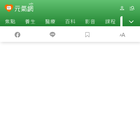
焦點
養生
醫療
百科
影音
課程
退休