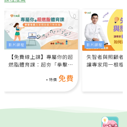
影片課程
影片課程
【免費線上課】專屬你的超
失智者與照顧者
燃脂體育課：超夯「拳擊有
讓專家用一根棍
氧」高壓族在家釋放壓力無
何逆轉退化大腦
免費
負擔
課）
特價