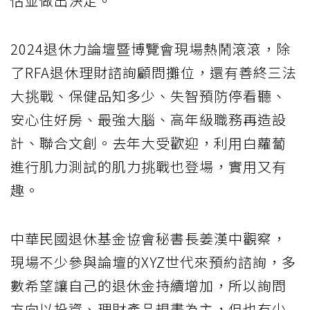
估並做出決定。
2024退休力論壇暨博覽會現場熱鬧滾滾，除
了RFA退休理財諮詢顧問攤位，還有善終三法
大挑戰、保健品知多少、失智預防停看聽、
安心住好房、最強大腦、高年級職務再造設
計、聯合文創。去年大受歡迎，利用白蘿蔔
進行肌力測試的肌力挑戰也登場，實用又有
趣。
中華民國退休基金協會秘書長姜漢中觀察，
現場不少參與論壇的XYZ世代來預約諮詢，多
數希望讓自己的退休金持續增加，所以詢問
方向以投資、理財產品規畫為主，但也有少