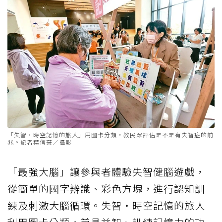
「失智‧時空記憶的旅人」用圖卡分類，教民眾評估是不是有失智症的前
兆。記者葉信菉／攝影
「最強大腦」讓參與者體驗失智健腦遊戲，
從簡單的國字辨識、彩色方塊，進行認知訓
練及刺激大腦循環。失智・時空記憶的旅人