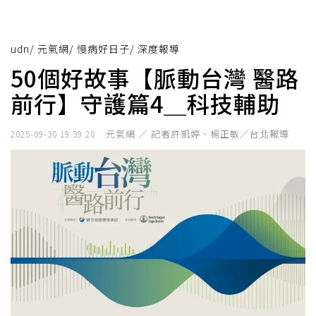
udn
/
元氣網
/
慢病好日子
/
深度報導
50個好故事【脈動台灣 醫路
前行】守護篇4＿科技輔助
元氣網 ／ 記者許凱婷、楊正敏／台北報導
2025-09-30 19:39:20