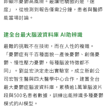
即顯示憂鬱高風險。最讓他驕傲的是「速
度」，從檢測到報告僅需2分鐘，患者與醫師
能當場討論。
建全台最大腦波資料庫 AI助辨識
最難的挑戰不在技術，而在人性的複雜。
「憂鬱症有千百種面貌—產後憂鬱、創傷憂
鬱、慢性壓力憂鬱，每種腦波特徵都不
同」。劉益宏決定走出實驗室，成立新創公
司宏智生醫與四大醫學中心合作，建置全台
最大憂鬱症腦波資料庫，累積逾1萬筆腦波片
段與500名患者數據，訓練出能辨識多種憂鬱
模式的AI模型。