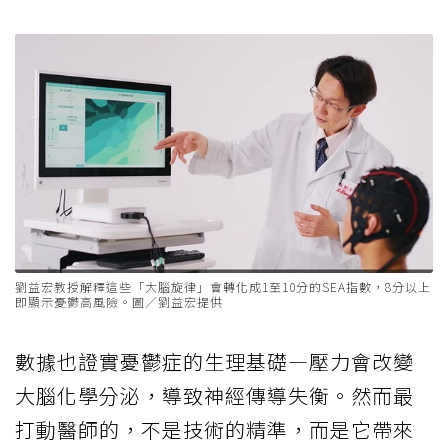
劉益宏教授解釋這些「大腦旋律」會轉化成1至10分的SEA指數，8分以上
即顯示憂鬱高風險。圖／劉益宏提供
數據也證實憂鬱症的生理基礎—壓力會改變
大腦化學分泌，導致神經傳導失衡。然而最
打動醫師的，不是技術的精準，而是它帶來