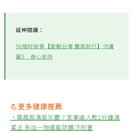
延伸閱讀：
50個好故事【脈動台灣 醫路前行】守護
篇5＿身心支持
💪更多健康推薦
‧電風扇滿是灰塵？家事達人教1分鐘清
潔法 多加一物還能防髒汙附著