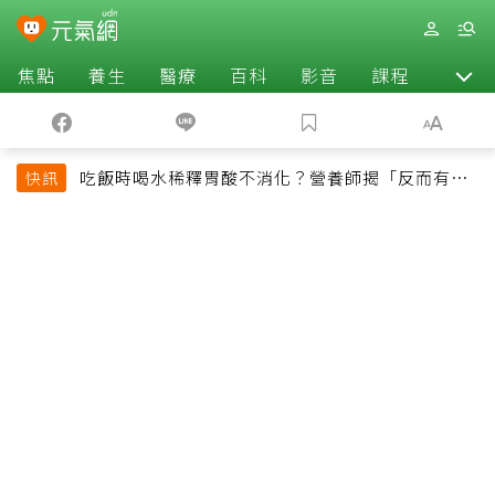
焦點
養生
醫療
百科
影音
課程
退休
吃飯時喝水稀釋胃酸不消化？營養師揭「反而有好
快訊
處」某些族群才要禁