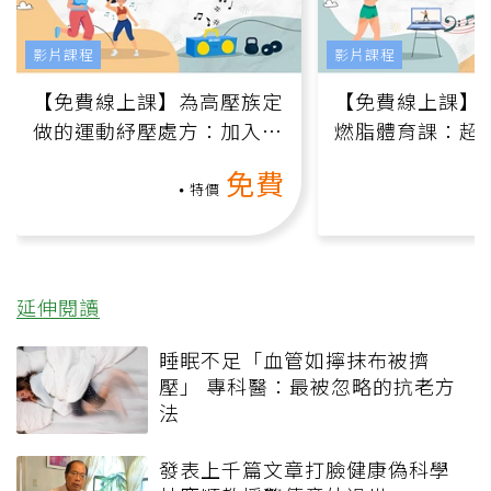
影片課程
影片課程
【免費線上課】為高壓族定
【免費線上課】
做的運動紓壓處方：加入行
燃脂體育課：超
動、增肌、互動元素，0基
氧」高壓族在家
免費
礎也能做！
負擔
特價
延伸閱讀
睡眠不足「血管如擰抹布被擠
壓」 專科醫：最被忽略的抗老方
法
發表上千篇文章打臉健康偽科學