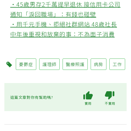
‧45歲男存2千萬提早退休 接信用卡公司
通知「淚回職場」：有錢也碰壁
‧用千元手機、拒絕社群網站 48歲社長
中年後重視和放棄的事：不為面子消費
憂鬱症
護理師
醫療照護
病房
工作
這篇文章對你有幫助嗎?
實用
不實用