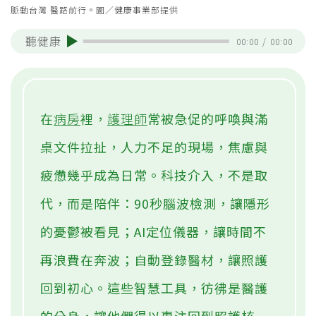
脈動台灣 醫路前行。圖／健康事業部提供
聽健康
00:00
/
00:00
在
病房
裡，
護理師
常被急促的呼喚與滿
桌文件拉扯，人力不足的現場，焦慮與
疲憊幾乎成為日常。科技介入，不是取
代，而是陪伴：90秒腦波檢測，讓隱形
的憂鬱被看見；AI定位儀器，讓時間不
再浪費在奔波；自動登錄醫材，讓照護
回到初心。這些智慧工具，彷彿是醫護
的分身，讓他們得以專注回到照護核