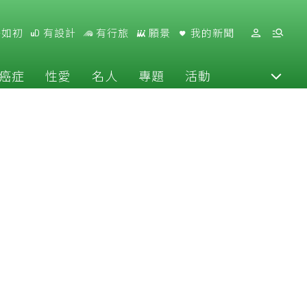
好如初
有設計
有行旅
願景
我的新聞
癌症
性愛
名人
專題
活動