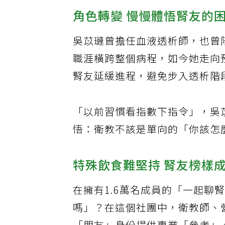
角色轉變 慢慢體悟腎友的
吳苡璉曾擔任血液透析師，也曾
職涯橫跨整個病程，如今她走向
腎友延緩進程，避免步入透析階
「以前習慣看指數下指令」，吳
悟：衛教不該是單向的「你該怎
特殊飲食難堅持 腎友榜樣
在擁有1.6萬名成員的「一起
嗎」？在這個社團中，衛教師、