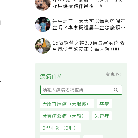
拍
常
熟
，