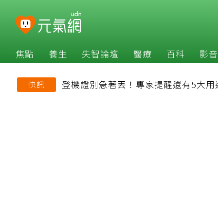
焦點
養生
失智論壇
醫療
百科
影音
登機證別急著丟！專家提醒還有5大用
快訊