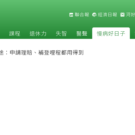
聯合報
經濟日報
河
課程
退休力
失智
醫聲
慢病好日子
途：申請理賠、補登哩程都用得到