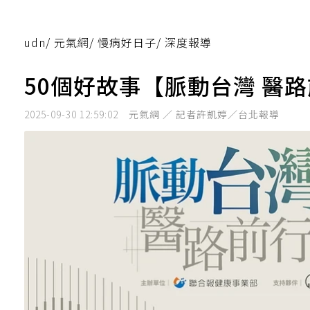
udn
/
元氣網
/
慢病好日子
/
深度報導
50個好故事【脈動台灣 醫
2025-09-30 12:59:02
元氣網 ／ 記者許凱婷／台北報導