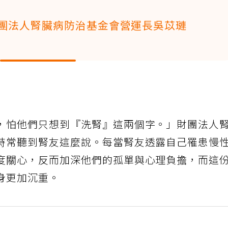
團法人腎臟病防治基金會營運長吳苡璉
，怕他們只想到『洗腎』這兩個字。」財團法人
時常聽到腎友這麼說。每當腎友透露自己罹患慢
度關心，反而加深他們的孤單與心理負擔，而這
身更加沉重。