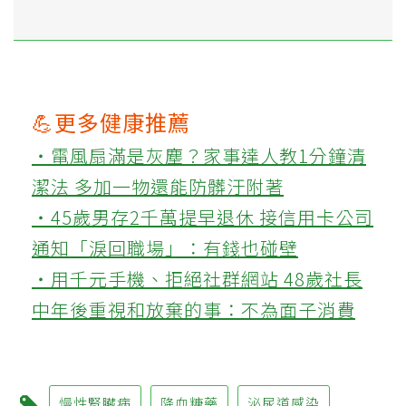
💪更多健康推薦
‧電風扇滿是灰塵？家事達人教1分鐘清
潔法 多加一物還能防髒汙附著
‧45歲男存2千萬提早退休 接信用卡公司
通知「淚回職場」：有錢也碰壁
‧用千元手機、拒絕社群網站 48歲社長
中年後重視和放棄的事：不為面子消費
慢性腎臟病
降血糖藥
泌尿道感染