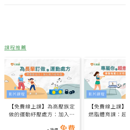
課程推薦
影片課程
影片課程
【免費線上課】為高壓族定
【免費線上課】
做的運動紓壓處方：加入行
燃脂體育課：超
動、增肌、互動元素，0基
氧」高壓族在家
免費
礎也能做！
負擔
特價