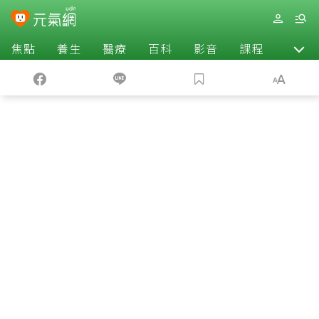
焦點
養生
醫療
百科
影音
課程
退休