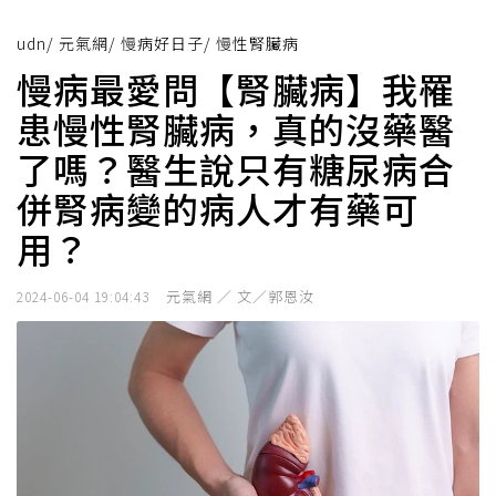
udn
/
元氣網
/
慢病好日子
/
慢性腎臟病
慢病最愛問【腎臟病】我罹
患慢性腎臟病，真的沒藥醫
了嗎？醫生說只有糖尿病合
併腎病變的病人才有藥可
用？
元氣網 ／ 文／郭恩汝
2024-06-04 19:04:43