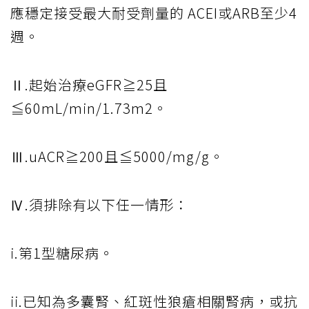
應穩定接受最大耐受劑量的 ACEI或ARB至少4
週。
Ⅱ.起始治療eGFR≧25且
≦60mL/min/1.73m2。
Ⅲ.uACR≧200且≦5000/mg/g。
Ⅳ.須排除有以下任一情形：
i.第1型糖尿病。
ii.已知為多囊腎、紅斑性狼瘡相關腎病，或抗