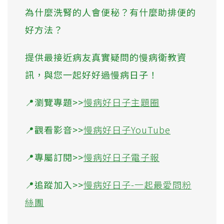
為什麼洗腎的人會便秘？有什麼助排便的
好方法？
提供最接近病友真實疑問的慢病衛教資
訊，與您一起好好過慢病日子！
📍瀏覽專題>>
慢病好日子主題圈
📍觀看影音>>
慢病好日子YouTube
📍專屬訂閱>>
慢病好日子電子報
📍追蹤加入>>
慢病好日子-一起最愛問粉
絲團