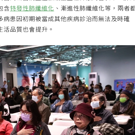
高醫岡山醫院重症加護室主任陳家閔皆表示，肺
包含
特發性肺纖維化
、漸進性肺纖維化等，兩者
多病患因初期被當成其他疾病診治而無法及時確
生活品質也會提升。