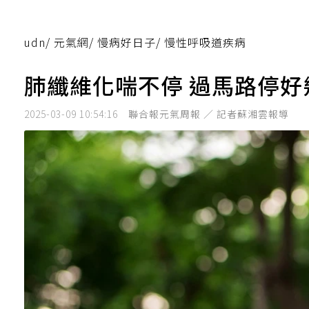
udn
/
元氣網
/
慢病好日子
/
慢性呼吸道疾病
肺纖維化喘不停 過馬路停好
2025-03-09 10:54:16
聯合報元氣周報 ／ 記者蘇湘雲報導