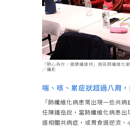
「肺心為你，健康纖維持」南區肺纖維化
／攝影
喘、咳、累症狀超過八周，
「肺纖維化病患常出現一些共病
任陳鍾岳說，當肺纖維化病患出
道相關共病症，或胃食道逆流、