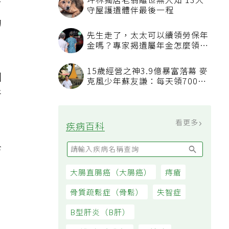
坪林獨居老翁離世無人知 13犬
有
守屋護遺體伴最後一程
的
先生走了，太太可以續領勞保年
金嗎？專家揭遺屬年金怎麼領，
看順位還要看資格
15歲經營之神3.9億暴富落幕 麥
國
克風少年蘇友謙：每天領700元
過日子
所
看更多
疾病百科
診
大腸直腸癌（大腸癌）
痔瘡
骨質疏鬆症（骨鬆）
失智症
B型肝炎（B肝）