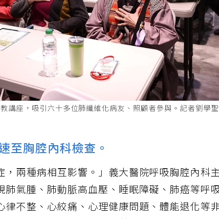
衛教講座，吸引六十多位肺纖維化病友、照顧者參與。記者劉學
速至胸腔內科檢查。
症，兩種病相互影響。」義大醫院呼吸胸腔內科
現肺氣腫、肺動脈高血壓、睡眠障礙、肺癌等呼
心律不整、心絞痛、心理健康問題、體能退化等