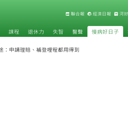
聯合報
經濟日報
河
課程
退休力
失智
醫聲
慢病好日子
途：申請理賠、補登哩程都用得到