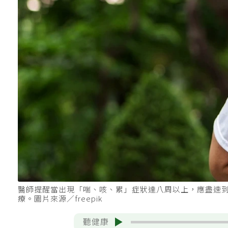
醫師提醒當出現「喘、咳、累」症狀達八周以上，應盡速
療。圖片來源／freepik
聽健康