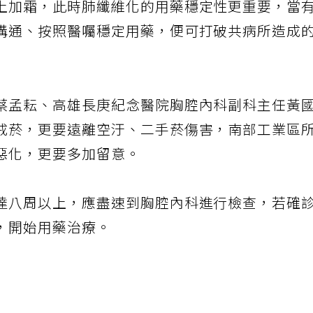
上加霜，此時肺纖維化的用藥穩定性更重要，當
溝通、按照醫囑穩定用藥，便可打破共病所造成
蔡孟耘、高雄長庚紀念醫院胸腔內科副科主任黃
戒菸，更要遠離空汙、二手菸傷害，南部工業區
惡化，更要多加留意。
達八周以上，應盡速到胸腔內科進行檢查，若確
，開始用藥治療。
章