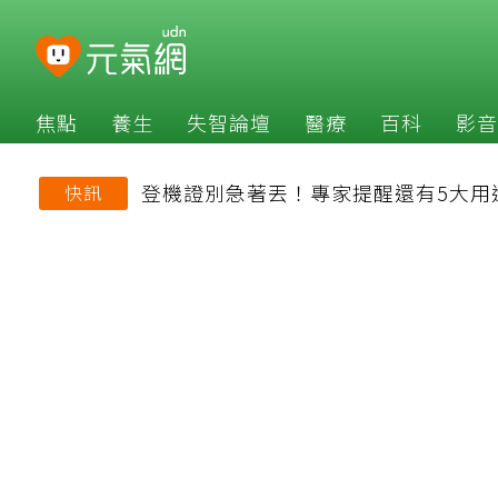
焦點
養生
失智論壇
醫療
百科
影音
登機證別急著丟！專家提醒還有5大用
快訊