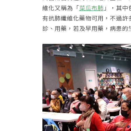
高醫附醫胸腔內科許超群主任、
維化又稱為「
菜瓜布肺
」，其中
有抗肺纖維化藥物可用，不過許
診、用藥，若及早用藥，病患的