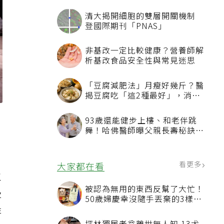
清大揭開細胞的雙層開關機制
登國際期刊「PNAS」
非基改一定比較健康？營養師解
析基改食品安全性與常見迷思
「豆腐減肥法」月瘦好幾斤？醫
揭豆腐吃「這2種最好」，消脹
氣有妙招
聖
93歲還能健步上樓、和老伴跳
舞！哈佛醫師曝父親長壽秘訣：
沒吃保健品也不追養生潮
看更多
大家都在看
主
被認為無用的東西反幫了大忙！
吸
50歲婦慶幸沒隨手丟棄的3樣物
品
非