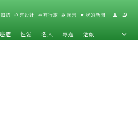
好如初
有設計
有行旅
願景
我的新聞
癌症
性愛
名人
專題
活動