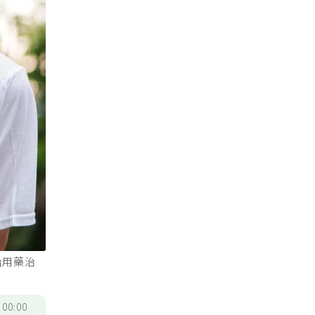
始用藥治
/
00:00