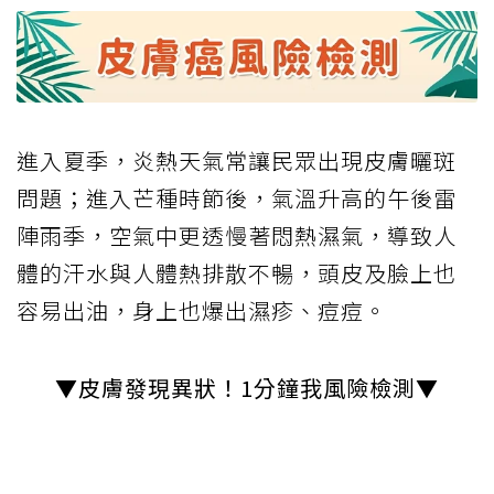
進入夏季，炎熱天氣常讓民眾出現皮膚曬斑
問題；進入芒種時節後，氣溫升高的午後雷
陣雨季，空氣中更透慢著悶熱濕氣，導致人
體的汗水與人體熱排散不暢，頭皮及臉上也
容易出油，身上也爆出濕疹、痘痘。
▼皮膚發現異狀！1分鐘我風險檢測▼