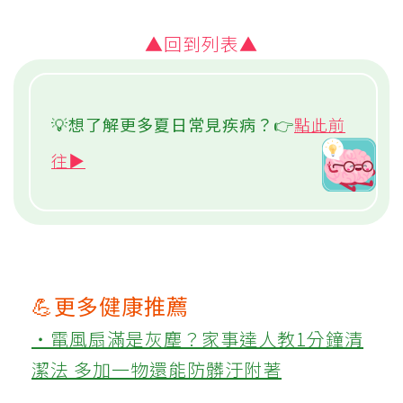
👉
【免費線上課程】心肺訓練 有氧強化
心肺耐力▶
👉
【免費線上課程】久坐下背痛好困
擾！3動作放鬆緊繃背肌、腿後肌、增加
髖關節伸展▶
▲回到列表▲
💡想了解更多夏日常見疾病？👉
點此前
往▶