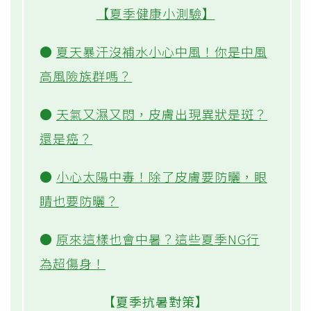
【夏季健康小測驗】
●
夏天暴汗沒補水小心中風！你是中風
高風險族群嗎？
●
天氣又濕又悶，皮膚出現異狀是斑？
還是癌？
●
小心太陽中毒！除了皮膚要防曬，眼
睛也要防曬？
●
原來這樣也會中暑？這些夏季NG行
為超傷身！
【夏季抗暑對策】