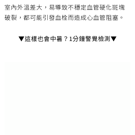
夏季中暑嚴重恐「器官衰竭」！你可能會覺
疑惑，心臟病、心肌梗塞不是好發秋冬？怎
麼天氣熱會心臟病發？醫指出，因大量流汗
脫水造成血液黏稠度增加，或進出冷氣房、
室內外溫差大，易導致不穩定血管硬化斑塊
破裂，都可能引發血栓而造成心血管阻塞。
▼這樣也會中暑？1分鐘警覺檢測▼