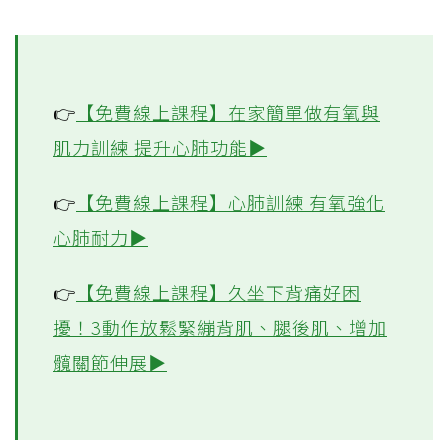
如果一個人不運動，很容易就會得糖尿病、
心臟病等慢性病。更有研究發現，14天不運
動人體新陳代謝就會改變，慢性病、早死風
險也會攀升！
快來一起養成運動習慣對抗慢性病，動出健
康保護力！
👉
【免費線上課程】在家簡單做有氧與
肌力訓練 提升心肺功能▶