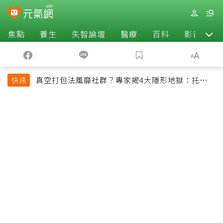
焦點
養生
失智論壇
醫療
百科
影音
真空打包法風靡社群？專家揭4大隱形地獄：托運恐
快訊
超重