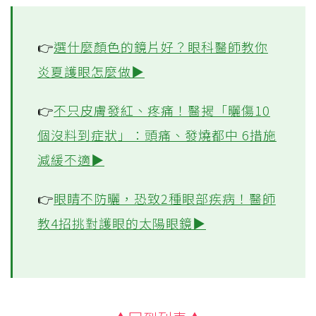
擦防曬，但你知道除了皮膚要防曬，眼睛也
要防曬嗎？
夏天的紫外線很強，如果眼睛常曬太陽，易
罹患白內障或黃斑部病變，嚴重甚至會失
明！快來一起看看夏季必備的防曬攻略！
👉
選什麼顏色的鏡片好？眼科醫師教你
炎夏護眼怎麼做▶
👉
不只皮膚發紅、疼痛！醫揭「曬傷10
個沒料到症狀」：頭痛、發燒都中 6措施