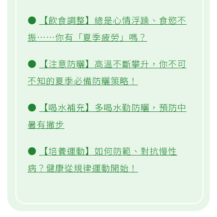
●
【飲食調整】總是心情浮躁、食慾不
振……你有「夏季疲勞」嗎？
●
【注意防曬】高溫不斷攀升，你不可
不知的夏季必備防曬策略！
●
【喝水補充】多喝水勤防曬，預防中
暑有撇步
●
【培養運動】如何防範、對抗慢性
病？健康從規律運動開始！