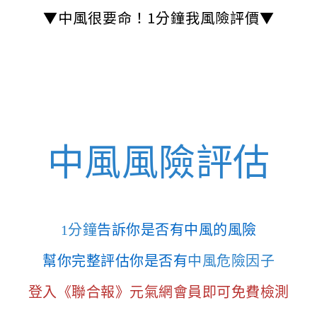
▼中風很要命！1分鐘我風險評價▼