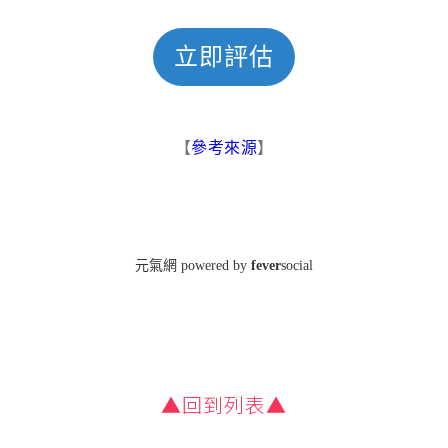
▲回到列表▲