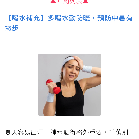
減緩不適▶
👉
眼睛不防曬，恐致2種眼部疾病！醫師
教4招挑對護眼的太陽眼鏡▶
▲回到列表▲
【喝水補充】多喝水勤防曬，預防中暑有
撇步