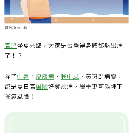
圖源/freepik
高溫
盛夏來臨，大家是否覺得身體都熱出病
了！？
除了
中暑
，
皮膚病
、
腦中風
、黃斑部病變，
都是夏日高
風險
好發疾病，嚴重更可能埋下
罹癌風險！