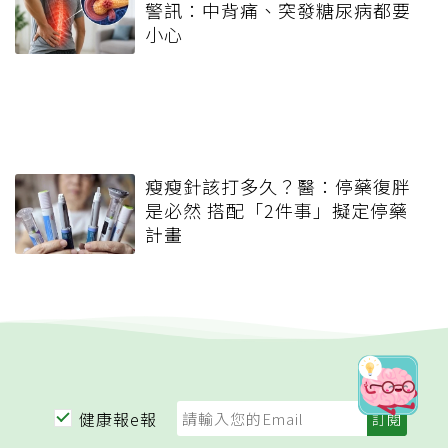
警訊：中背痛、突發糖尿病都要
小心
瘦瘦針該打多久？醫：停藥復胖
是必然 搭配「2件事」擬定停藥
計畫
健康報e報