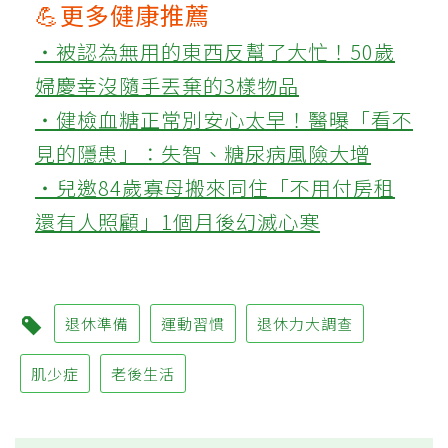
💪更多健康推薦
‧被認為無用的東西反幫了大忙！50歲
婦慶幸沒隨手丟棄的3樣物品
‧健檢血糖正常別安心太早！醫曝「看不
見的隱患」：失智、糖尿病風險大增
‧兒邀84歲寡母搬來同住「不用付房租
還有人照顧」1個月後幻滅心寒
退休準備
運動習慣
退休力大調查
肌少症
老後生活