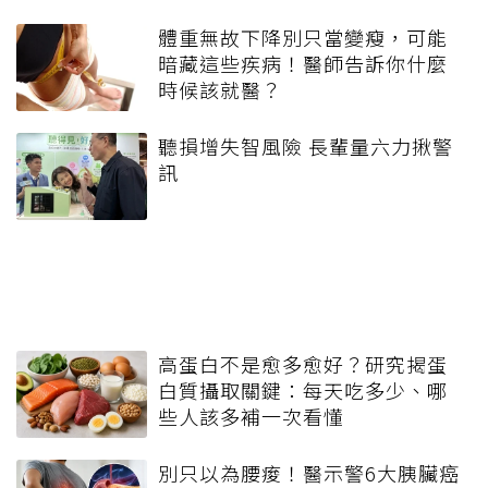
體重無故下降別只當變瘦，可能
暗藏這些疾病！醫師告訴你什麼
時候該就醫？
聽損增失智風險 長輩量六力揪警
訊
高蛋白不是愈多愈好？研究揭蛋
白質攝取關鍵：每天吃多少、哪
些人該多補一次看懂
別只以為腰痠！醫示警6大胰臟癌