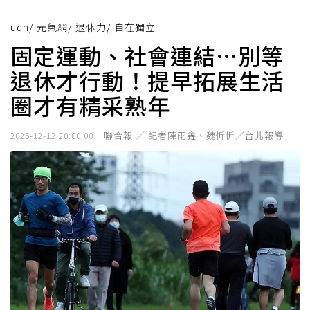
udn
/
元氣網
/
退休力
/
自在獨立
固定運動、社會連結…別等
退休才行動！提早拓展生活
圈才有精采熟年
聯合報 ／ 記者陳雨鑫、魏忻忻／台北報導
2025-12-12 20:00:00