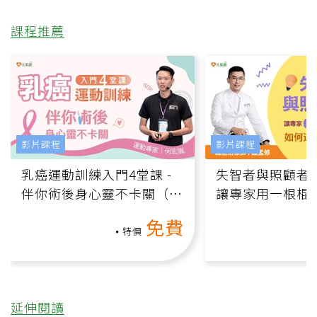
課程推薦
影片課程
影片課程
乳癌運動訓練入門4堂課 -
失智者與照顧者
伴你術後身心靈不卡關（線
讓專家用一根棍
上影音課）
何逆轉退化大腦
免費
課）
特價
延伸閱讀