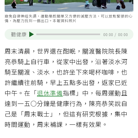
避免自律神經失調，運動是既簡單又方便的減壓方法，可以放鬆緊張的心
情，為壓力找到一個出口。本報資料照片
聽健康
00:00
/
00:00
周末清晨，世界還在酣眠，關渡醫院院長陳
亮恭騎上自行車，從家中出發，沿著淡水河
騎至關渡、淡水，也許坐下來喝杯咖啡，也
許繼續往前騎，早上五點多出發，返家已近
中午。在「
退休準備
指標」中，每周運動且
達到一五○分鐘是健康行為，陳亮恭笑說自
己是「周末戰士」，但這有研究根據，集中
時間運動，周末補課，一樣有效果。