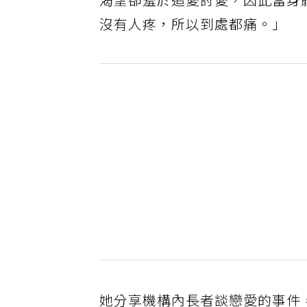
渴望卻羞於追愛討愛，因此當身
沒有人疼，所以到處都痛。」