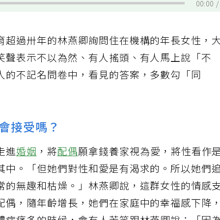
00:00
育超過卅年的林燕卿詢問住在機構的年長女性，
笑聲表示不以為然、有人搖頭、有人馬上說「不
人的不記名問卷中，看見的答案，多數勾「同
會接受嗎？
走進
婚姻
，將
配偶
願拿錢養家視為愛，將性看作
其中。「但她們對性和愛是有渴求的。所以她們
常的無趣和枯燥。」林燕卿說，這群女性的情感
配偶，隨年齡增長，她們在家庭中的幸福感下降