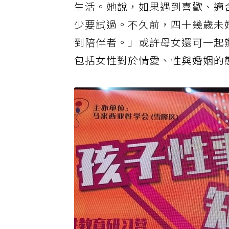
生活。她說，如果遇到喜歡、適
少要試過。不久前，四十幾歲未
到陪伴者。」或許母女還可一起
包括女性對於情愛、性與婚姻的