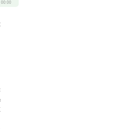
/
00:00
大
是
追
支
，