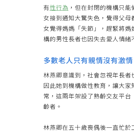
她分享機構內長者談戀愛的事件
有
性行為
，但在封閉的機構只能
女接到通知大驚失色，覺得父母
女覺得媽媽「失節」，趕緊將媽
構的男性長者也因失去愛人情緒
多數老人只有親情沒有激情
林燕卿意識到，社會忽視年長者
因此她到機構做性教育，讓大家
常，這兩年架設了熟齡交友平台
齡者。
林燕卿在五十歲喪偶後一直忙於