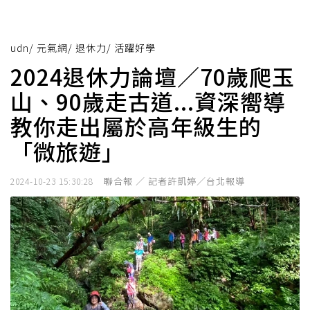
udn
/
元氣網
/
退休力
/
活躍好學
2024退休力論壇／70歲爬玉
山、90歲走古道...資深嚮導
教你走出屬於高年級生的
「微旅遊」
聯合報 ／ 記者許凱婷／台北報導
2024-10-23 15:30:28