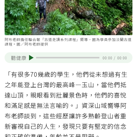
阿布老師擔任聯合報「古道走讀系列課程」嚮導，圖為學員參加淡蘭古道
課程。圖／阿布老師提供
聽健康
00:00
/
00:00
「有很多70幾歲的學生，他們從未想過有生
之年能登上台灣的最高峰—玉山，當他們抵
達山頂，親眼看到壯麗景色時，他們的喜悅
和滿足感是無法言喻的。」資深山域嚮導阿
布老師談到，這些經歷讓許多熟齡登山者重
新審視自己的人生，發現只要有堅定的信念
和正確的準備，年齡並不是阻礙。