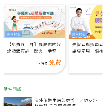
影片課程
影片課程
【免費線上課】專屬你的超
失智者與照顧者
燃脂體育課：超夯「拳擊有
讓專家用一根棍
氧」高壓族在家釋放壓力無
何逆轉退化大腦
免費
負擔
課）
特價
延伸閱讀
海外旅遊生病怎麼辦？／親友帶
路就醫 千歲團遊清邁