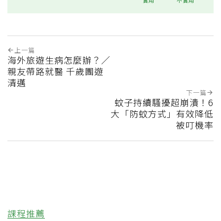
實用
不實用
上一篇
海外旅遊生病怎麼辦？／
親友帶路就醫 千歲團遊
清邁
下一篇
蚊子持續騷擾超崩潰！6
大「防蚊方式」有效降低
被叮機率
課程推薦