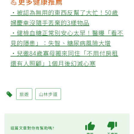
💪更多健康推薦
‧被認為無用的東西反幫了大忙！50歲
婦慶幸沒隨手丟棄的3樣物品
‧健檢血糖正常別安心太早！醫曝「看不
見的隱患」：失智、糖尿病風險大增
‧兒邀84歲寡母搬來同住「不用付房租
還有人照顧」1個月後幻滅心寒
旅遊
山林步道
這篇文章對你有幫助嗎?