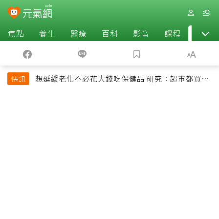
焦點
養生
醫療
百科
影音
課程
退休
想延緩老化不必花大錢吃保健品 研究：超市都買得
快訊
到的1便宜食品就可以