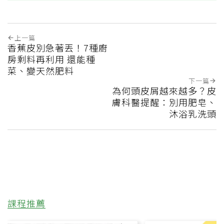
上一篇
香蕉皮別急著丟！7種廚
房剩料再利用 還能種
菜、變天然肥料
下一篇
為何頭皮屑越來越多？皮
膚科醫提醒：別用肥皂、
沐浴乳洗頭
課程推薦