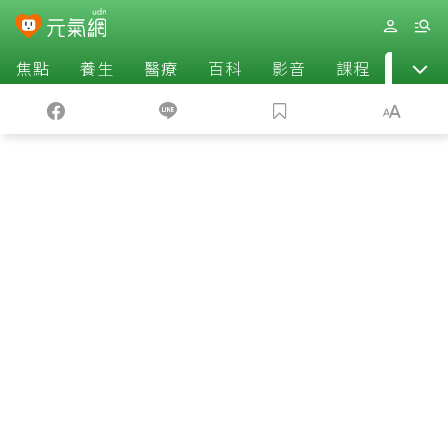
焦點
養生
醫療
百科
影音
課程
退休