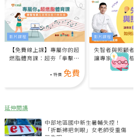
影片課程
影片課程
【免費線上課】專屬你的超
失智者與照顧者
燃脂體育課：超夯「拳擊有
讓專家用一根棍
氧」高壓族在家釋放壓力無
何逆轉退化大腦
免費
負擔
課）
特價
延伸閱讀
中部地區國中新生暑輔失控！
「折斷掃把刺眼」女老師受重傷
恐失明