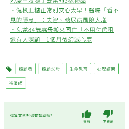
婦慶幸沒隨手丟棄的3樣物品
‧健檢血糖正常別安心太早！醫曝「看不
見的隱患」：失智、糖尿病風險大增
‧兒邀84歲寡母搬來同住「不用付房租
還有人照顧」1個月後幻滅心寒
照顧者
照顧父母
生命教育
心理諮商
禮儀師
這篇文章對你有幫助嗎?
實用
不實用