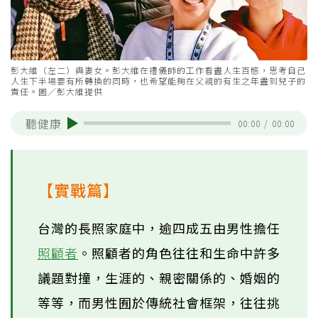
彭大維（左二）與妻女。彭大維在禮儀師的工作看盡人生百態，思考自己
人生下半場要有所轉換的同時，也希望能夠在父親的有生之年盡到兒子的
責任。圖／彭大維提供
聽健康
00:00
/
00:00
【實戰篇】
台灣的長照家庭中，逾四成五由男性擔任
照顧者
。照顧者的角色往往和生命中許多
議題對撞，生涯的、親密關係的、婚姻的
等等，而男性囿於傳統社會框架，往往挑