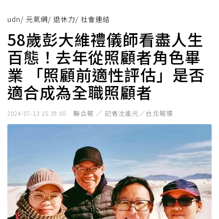
udn
/
元氣網
/
退休力
/
社會連結
58歲彭大維禮儀師看盡人生
百態！去年從照顧者角色畢
業 「照顧前適性評估」是否
適合成為全職照顧者
聯合報 ／ 記者沈能元／台北報導
2024-07-13 15:39:00