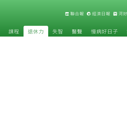
聯合報
經濟日報
河
課程
退休力
失智
醫聲
慢病好日子