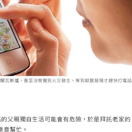
記關瓦斯爐，甚至沒察覺到火災發生，等到鄰居發現才趕快打電
邁的父親獨自生活可能會有危險，於是拜託老家