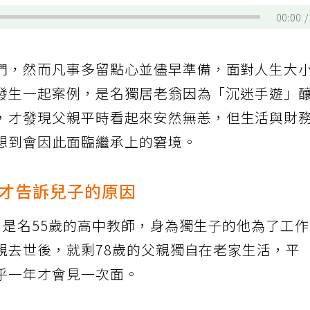
00:00
們，然而凡事多留點心並儘早準備，面對人生大
發生一起案例，是名獨居老翁因為「沉迷手遊」
，才發現父親平時看起來安然無恙，但生活與財
想到會因此面臨繼承上的窘境。
才告訴兒子的原因
，是名55歲的高中教師，身為獨生子的他為了工
親去世後，就剩78歲的父親獨自在老家生活，平
乎一年才會見一次面。