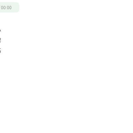
/
00:00
小
釀
務
作