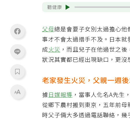
聽健康
父母
總是會要子女別太過擔心他
事才不會太過措手不及。日本就
成
火災
，而且兒子在他過世之後
狀況其實都已經出現缺口，更沒
老家發生火災，父親一週後
據
日媒報導
，當事人化名A先生
從鄉下農村搬到東京，五年前母
時父子倆大多透過電話聯絡，幾