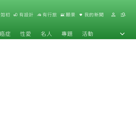
好如初
有設計
有行旅
願景
我的新聞
癌症
性愛
名人
專題
活動