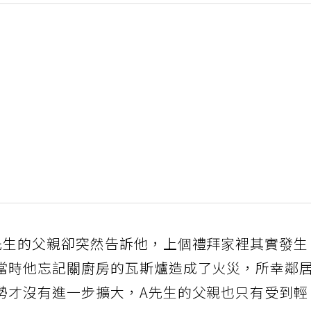
先生的父親卻突然告訴他，上個禮拜家裡其實發
當時他忘記關廚房的瓦斯爐造成了火災，所幸鄰
勢才沒有進一步擴大，A先生的父親也只有受到