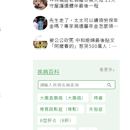
任
先
是
閉