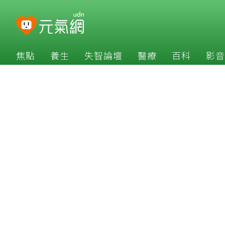
焦點
養生
失智論壇
醫療
百科
影音