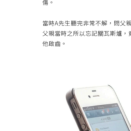
傷。
當時A先生聽完非常不解，問父
父親當時之所以忘記關瓦斯爐，
他啟齒。