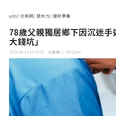
udn
/
元氣網
/
退休力
/
理財準備
78歲父親獨居鄉下因沉迷手
大錢坑」
2025-08-14 10:19:00
元氣網 ／ YS Chen