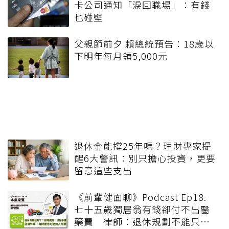
卡公司通知「淚回職場」：有錢
也碰壁
父親節前夕 賴總統預告：18歲以
下明年每月領5,000元
退休金能撐25年嗎？理財專家提
醒6大警訊：別只擔心投資，更要
留意這些支出
《前輩健面聊》Podcast Ep18.
七十五歲獨居翁有錢卻付不出醫
藥費 律師：退休規劃不能只有