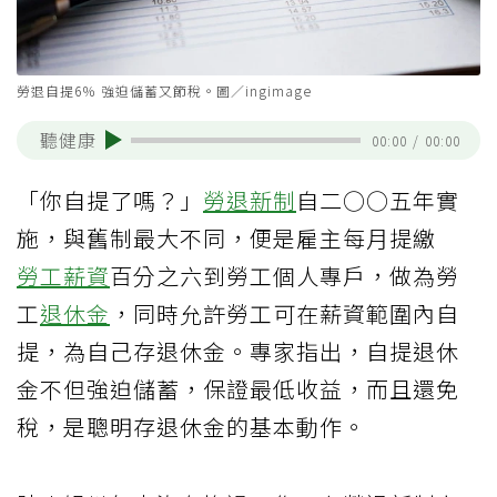
勞退自提6％ 強迫儲蓄又節稅。圖／ingimage
聽健康
00:00
/
00:00
「你自提了嗎？」
勞退新制
自二○○五年實
施，與舊制最大不同，便是雇主每月提繳
勞工
薪資
百分之六到勞工個人專戶，做為勞
工
退休金
，同時允許勞工可在薪資範圍內自
提，為自己存退休金。專家指出，自提退休
金不但強迫儲蓄，保證最低收益，而且還免
稅，是聰明存退休金的基本動作。