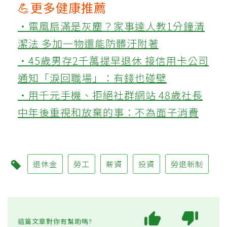
💪更多健康推薦
‧電風扇滿是灰塵？家事達人教1分鐘清
潔法 多加一物還能防髒汙附著
‧45歲男存2千萬提早退休 接信用卡公司
通知「淚回職場」：有錢也碰壁
‧用千元手機、拒絕社群網站 48歲社長
中年後重視和放棄的事：不為面子消費
退休金
勞工
薪資
投資
勞退新制
這篇文章對你有幫助嗎?