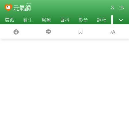
焦點
養生
醫療
百科
影音
課程
退休