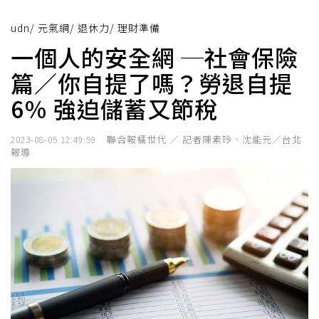
udn
/
元氣網
/
退休力
/
理財準備
一個人的安全網 ─社會保險
篇／你自提了嗎？勞退自提
6％ 強迫儲蓄又節稅
聯合報橘世代 ／ 記者陳素玲、沈能元／台北
2023-08-05 12:49:59
報導