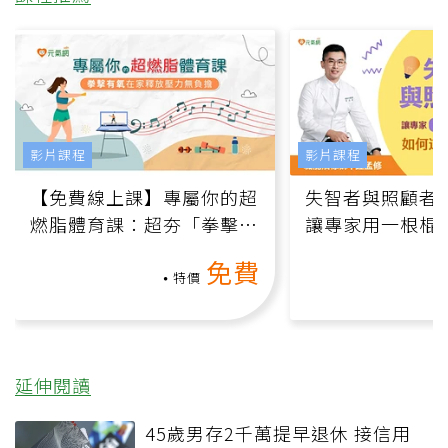
影片課程
影片課程
【免費線上課】專屬你的超
失智者與照顧者
燃脂體育課：超夯「拳擊有
讓專家用一根棍
氧」高壓族在家釋放壓力無
何逆轉退化大腦
免費
負擔
課）
特價
延伸閱讀
45歲男存2千萬提早退休 接信用