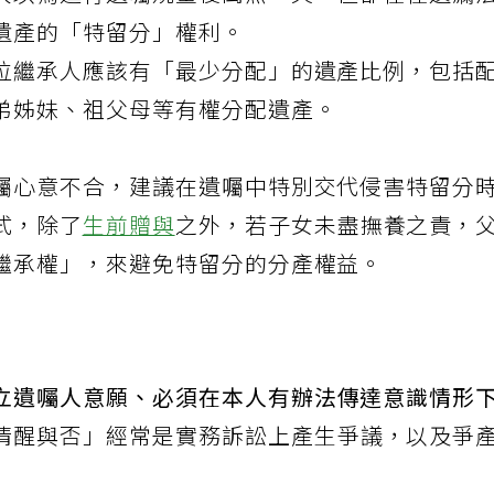
人以為進行遺囑規畫後萬無一失，但卻往往遺漏
遺產的「特留分」權利。
位繼承人應該有「最少分配」的遺產比例，包括
弟姊妹、祖父母等有權分配遺產。
囑心意不合，建議在遺囑中特別交代侵害特留分
式，除了
生前贈與
之外，若子女未盡撫養之責，
繼承權」，來避免特留分的分產權益。
立遺囑人意願、必須在本人有辦法傳達意識情形
清醒與否」經常是實務訴訟上產生爭議，以及爭