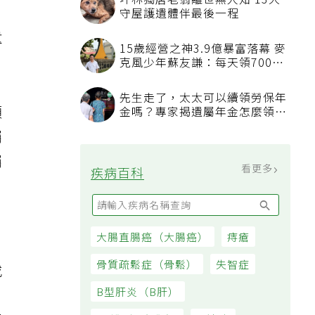
坪林獨居老翁離世無人知 13犬
守屋護遺體伴最後一程
遺
15歲經營之神3.9億暴富落幕 麥
克風少年蘇友謙：每天領700元
過日子
先生走了，太太可以續領勞保年
須
金嗎？專家揭遺屬年金怎麼領，
看順位還要看資格
囑
囑
看更多
疾病百科
大腸直腸癌（大腸癌）
痔瘡
骨質疏鬆症（骨鬆）
失智症
或
B型肝炎（B肝）