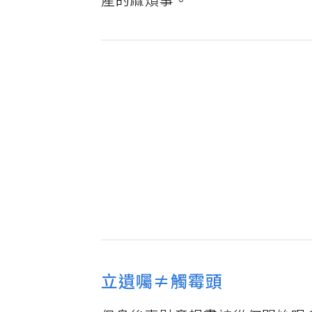
產的麻煩事。
立遺囑≠觸霉頭