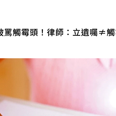
被罵觸霉頭！律師：立遺囑≠