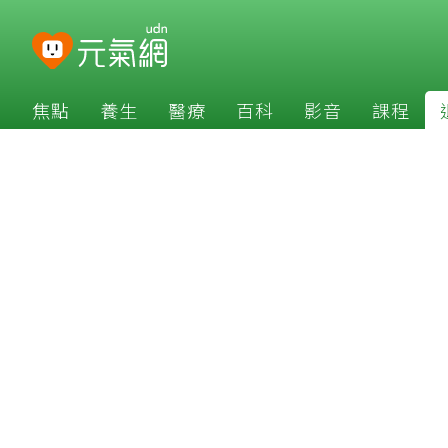
焦點
養生
醫療
百科
影音
課程