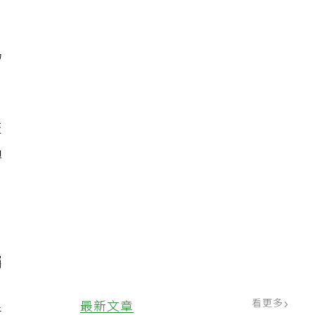
為
交
過
囑
於
看更多
最新文章