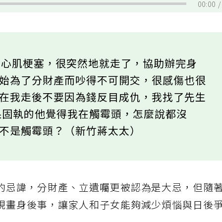
00:00
為心肌梗塞，很突然地就走了，協助辦完身
開始為了分財產而吵得不可開交，很感傷也很
，在我走後不要因為錢反目成仇，我找了先生
果固執的他覺得我在觸霉頭，怎麼說都沒
囑不是觸霉頭？（新竹蔣太太）
的忌諱，分財產、立遺囑更被認為是大忌，但隨
規畫身後事，讓家人和子女能夠減少煩惱與日後