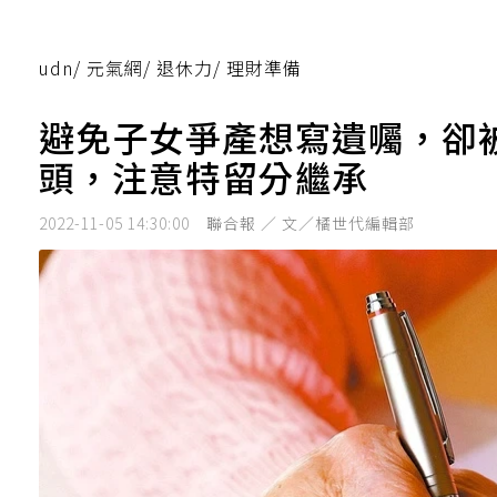
udn
/
元氣網
/
退休力
/
理財準備
避免子女爭產想寫遺囑，卻
頭，注意特留分繼承
2022-11-05 14:30:00
聯合報 ／ 文／橘世代編輯部