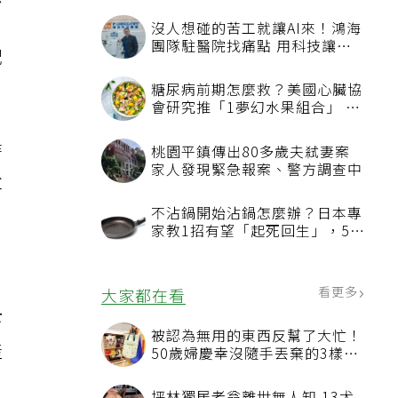
法
沒人想碰的苦工就讓AI來！鴻海
團隊駐醫院找痛點 用科技讓醫
配
療更有溫度
糖尿病前期怎麼救？美國心臟協
會研究推「1夢幻水果組合」 酪
梨加它改善血管功能
時
桃園平鎮傳出80多歲夫弒妻案
家人發現緊急報案、警方調查中
父
不沾鍋開始沾鍋怎麼辦？日本專
家教1招有望「起死回生」，5情
況該換新
看更多
大家都在看
下
被認為無用的東西反幫了大忙！
產
50歲婦慶幸沒隨手丟棄的3樣物
品