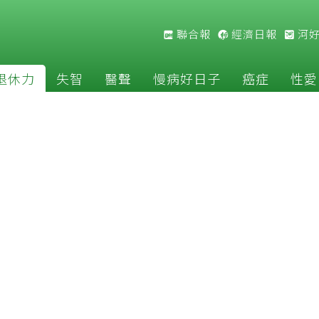
聯合報
經濟日報
河
退休力
失智
醫聲
慢病好日子
癌症
性愛