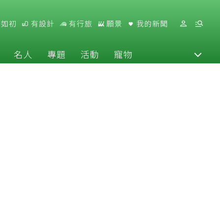
好如初
有設計
有行旅
願景
我的新聞
名人
專題
活動
寵物