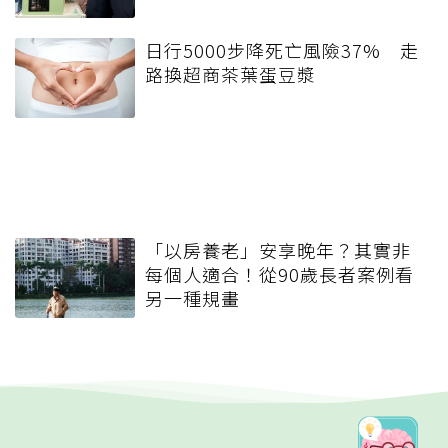
日行5000步降死亡風險37% 走
路換超商茶葉蛋豆漿
「以房養老」安享晚年？其實非
每個人適合！從90歲長者案例看
另一種規畫