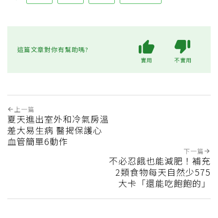
這篇文章對你有幫助嗎?
實用
不實用
上一篇
夏天進出室外和冷氣房溫
差大易生病 醫揭保護心
血管簡單6動作
下一篇
不必忍餓也能減肥！補充
2類食物每天自然少575
大卡「還能吃飽飽的」