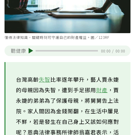
懂得法律知識，關鍵時刻可守護自己的財產權益。圖／123RF
聽健康
00:00
/
00:00
台灣高齡
失智
比率逐年攀升，藝人賈永婕
的母親因為失智，遭到手足挪用
財產
，賈
永婕的弟弟為了保護母親，將舅舅告上法
院。家人間因為金錢鬧翻，在生活中屢見
不鮮，若是發生在自己身上又該如何應對
呢？恩典法律事務所律師翁嘉君表示，活