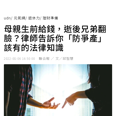
udn
/
元氣網
/
退休力
/
理財準備
母親生前給錢，逝後兄弟翻
臉？律師告訴你「防爭產」
該有的法律知識
聯合報 ／ 文／邱智慧
2022-08-06 16:50:00