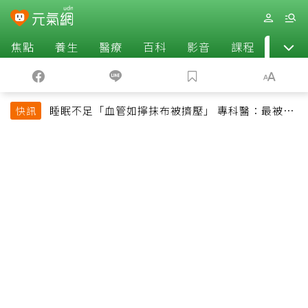
焦點
養生
醫療
百科
影音
課程
退休
睡眠不足「血管如擰抹布被擠壓」 專科醫：最被忽
快訊
略的抗老方法