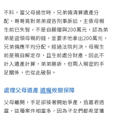
不料，當父母過世時，兄弟倆清算遺產分
配，哥哥竟對弟弟提告刑事訴訟，主張母親
生前已失智，不是自願贈與200萬元，認為弟
弟是盜領母親的錢，並要求他拿出200萬元，
兄弟倆應平均分配。經過法院判決，母親生
前是親自解定存，且生前處分財產，因此不
計入遺產計算，弟弟勝訴，但兩人親密的手
足關係，也從此破裂。
處理父母遺產
遺囑
攸關保障
父母離開，手足卻接著開始爭產，翁嘉君透
露，這種案件相當多，因為子女們都希望獲