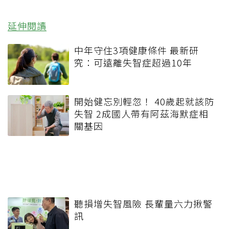
延伸閱讀
中年守住3項健康條件 最新研
究：可遠離失智症超過10年
開始健忘別輕忽！ 40歲起就該防
失智 2成國人帶有阿茲海默症相
關基因
聽損增失智風險 長輩量六力揪警
訊