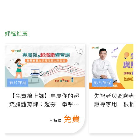
課程推薦
影片課程
影片課程
【免費線上課】專屬你的超
失智者與照顧者
燃脂體育課：超夯「拳擊有
讓專家用一根棍
氧」高壓族在家釋放壓力無
何逆轉退化大腦
免費
負擔
課）
特價