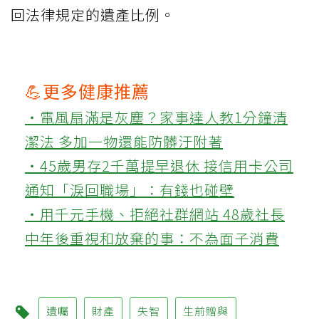
回法律規定的遺產比例。
💪更多健康推薦
‧電風扇滿是灰塵？家事達人教1分鐘清
潔法 多加一物還能防髒汙附著
‧45歲男存2千萬提早退休 接信用卡公司
通知「淚回職場」：有錢也碰壁
‧用千元手機、拒絕社群網站 48歲社長
中年後重視和放棄的事：不為面子消費
遺囑
財產
失智
生前贈與