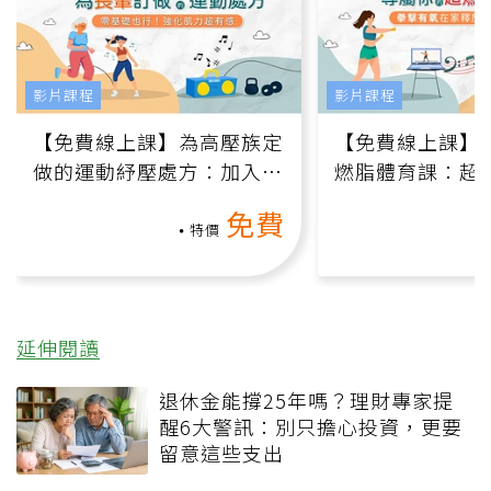
影片課程
影片課程
【免費線上課】為高壓族定
【免費線上課】
做的運動紓壓處方：加入行
燃脂體育課：超
動、增肌、互動元素，0基
氧」高壓族在家
免費
礎也能做！
負擔
特價
延伸閱讀
退休金能撐25年嗎？理財專家提
醒6大警訊：別只擔心投資，更要
留意這些支出