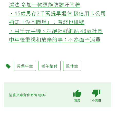
潔法 多加一物還能防髒汙附著
‧45歲男存2千萬提早退休 接信用卡公司
通知「淚回職場」：有錢也碰壁
‧用千元手機、拒絕社群網站 48歲社長
中年後重視和放棄的事：不為面子消費
勞保年金
老年給付
退休金
這篇文章對你有幫助嗎?
實用
不實用