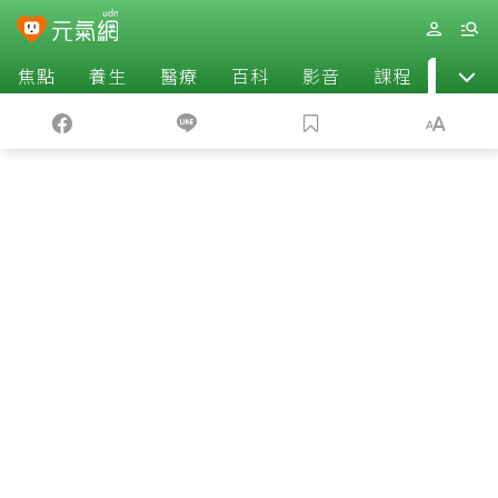
焦點
養生
醫療
百科
影音
課程
退休