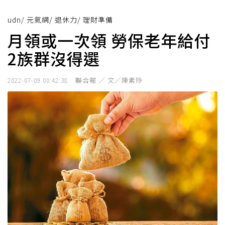
udn
/
元氣網
/
退休力
/
理財準備
月領或一次領 勞保老年給付
2族群沒得選
聯合報 ／ 文／陳素玲
2022-07-09 00:42:38