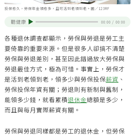
投保愈久，勞保年金領愈多，且可活到老領到老。圖／123RF
聽健康
00:00
/
00:00
各種退休調查都顯示，勞保與勞退是勞工主
要倚靠的重要來源。但是很多人卻搞不清楚
勞保與勞退差別，甚至因此錯過放大勞保與
勞退最佳方式，極為可惜。事實上，勞保才
是活到老領到老，領多少與勞保投保
薪資
、
勞保投保年資有關；勞退則有新制與舊制，
能領多少錢，就看累積
退休金
總額是多少，
而且與每月實際薪資有關。
勞保與勞退同樣都是勞工的退休金，但勞保