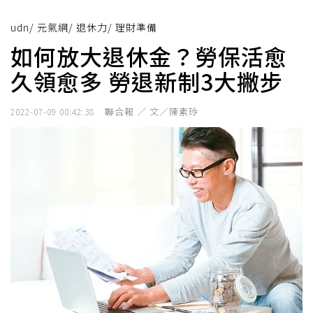
udn
/
元氣網
/
退休力
/
理財準備
如何放大退休金？勞保活愈
久領愈多 勞退新制3大撇步
聯合報 ／ 文／陳素玲
2022-07-09 00:42:38