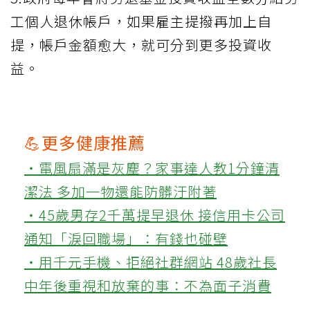
工個人退休帳戶，如果雇主提撥再加上自
提，帳戶金額愈大，就可分到更多投資收
益。
💪更多健康推薦
‧電風扇滿是灰塵？家事達人教1分鐘清
潔法 多加一物還能防髒汙附著
‧45歲男存2千萬提早退休 接信用卡公司
通知「淚回職場」：有錢也碰壁
‧用千元手機、拒絕社群網站 48歲社長
中年後重視和放棄的事：不為面子消費