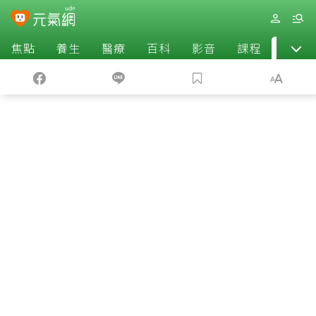
焦點
養生
醫療
百科
影音
課程
退休