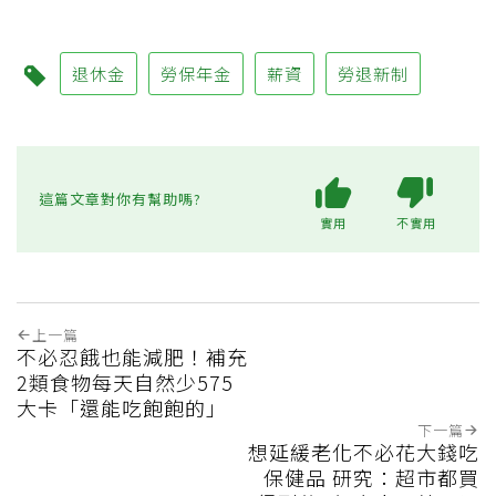
退休金
勞保年金
薪資
勞退新制
這篇文章對你有幫助嗎?
實用
不實用
上一篇
不必忍餓也能減肥！補充
2類食物每天自然少575
大卡「還能吃飽飽的」
下一篇
想延緩老化不必花大錢吃
保健品 研究：超市都買