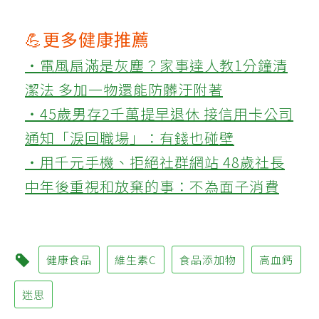
💪更多健康推薦
‧電風扇滿是灰塵？家事達人教1分鐘清
潔法 多加一物還能防髒汙附著
‧45歲男存2千萬提早退休 接信用卡公司
通知「淚回職場」：有錢也碰壁
‧用千元手機、拒絕社群網站 48歲社長
中年後重視和放棄的事：不為面子消費
健康食品
維生素C
食品添加物
高血鈣
迷思