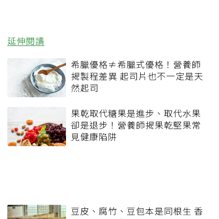
延伸閱讀
希臘優格≠希臘式優格！營養師
揭製程差異 起司片也不一定是天
然起司
果乾取代糖果是進步、取代水果
卻是退步！營養師揭果乾堅果常
見健康陷阱
豆皮、腐竹、豆包本是同根生 香