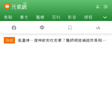
焦點
養生
醫療
百科
影音
課程
退休
能量棒、提神飲愈吃愈累？醫師揭越補越慘真相：
快訊
恐欠下疲勞債