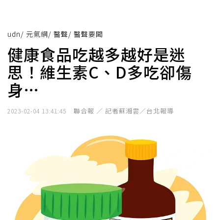
udn
/
元氣網
/
醫聲
/
醫聲要聞
健康食品吃越多越好是迷
思！維生素C、D多吃卻傷
身…
聯合報 ／ 記者蘇湘雲／台北報導
2023-02-04 13:41:45