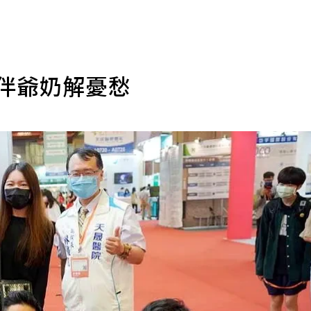
陪伴爺奶解憂愁