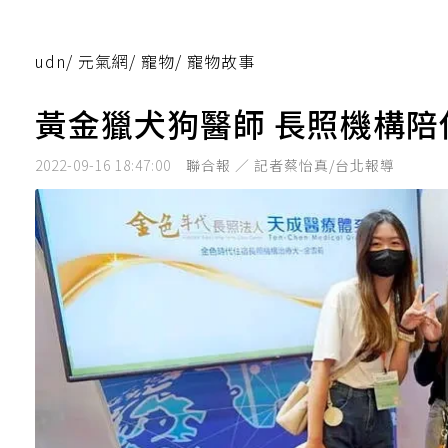
udn
/
元氣網
/
寵物
/
寵物故事
黃金獵犬狗醫師 長照機構
2022-09-16 18:47:00
聯合報 ／ 記者蔡怡真/台北報導