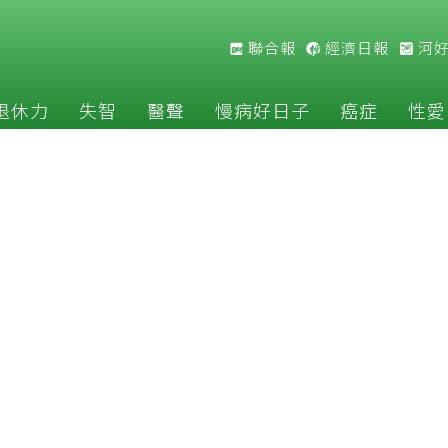
聯合報
經濟日報
河
退休力
失智
醫聲
慢病好日子
癌症
性愛