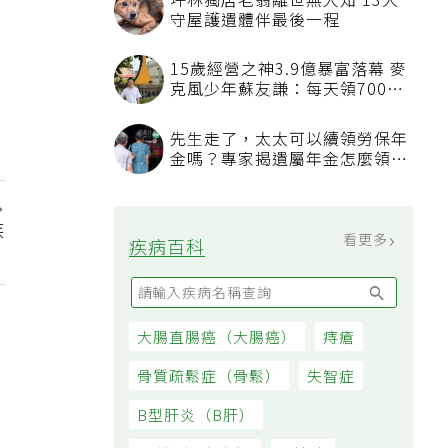
坪林獨居老翁離世無人知 13犬
守屋護遺體伴最後一程
15歲經營之神3.9億暴富落幕 麥
克風少年蘇友謙：每天領700元
過日子
先生走了，太太可以續領勞保年
金嗎？專家揭遺屬年金怎麼領，
看順位還要看資格
疾
看更多
疾病百科
？
大腸直腸癌（大腸癌）
痔瘡
骨質疏鬆症（骨鬆）
失智症
B型肝炎（B肝）