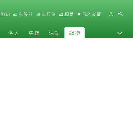
好如初
有設計
有行旅
願景
我的新聞
名人
專題
活動
寵物