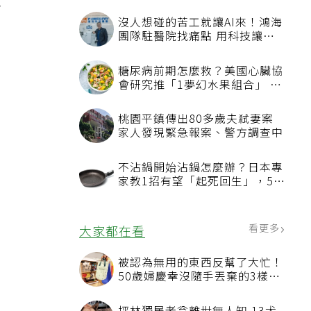
五
沒人想碰的苦工就讓AI來！鴻海
團隊駐醫院找痛點 用科技讓醫
療更有溫度
糖尿病前期怎麼救？美國心臟協
會研究推「1夢幻水果組合」 酪
梨加它改善血管功能
桃園平鎮傳出80多歲夫弒妻案
家人發現緊急報案、警方調查中
不沾鍋開始沾鍋怎麼辦？日本專
家教1招有望「起死回生」，5情
況該換新
看更多
大家都在看
被認為無用的東西反幫了大忙！
50歲婦慶幸沒隨手丟棄的3樣物
品