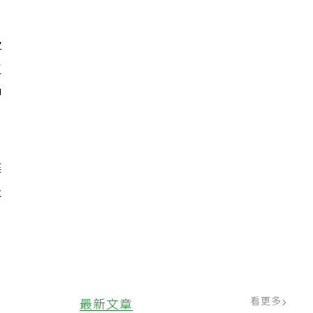
及
主
中
健
派
，
看更多
最新文章