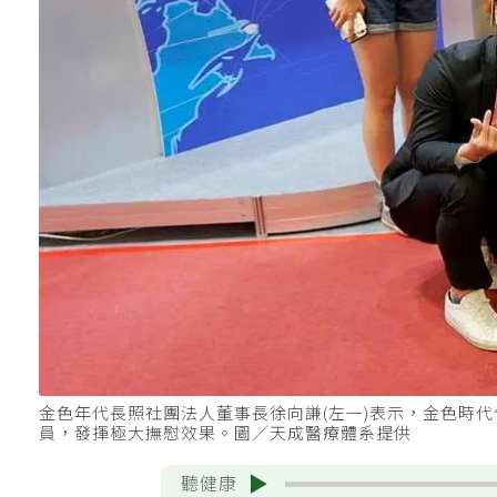
金色年代長照社團法人董事長徐向謙(左一)表示，金色時代住
員，發揮極大撫慰效果。圖／天成醫療體系提供
聽健康