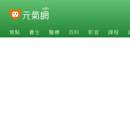
焦點
養生
醫療
百科
影音
課程