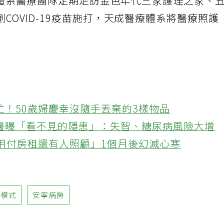
力，體系醫療團隊定期走訪金色年代三家護理之家、
COVID-19疫苗施打，天成醫療體系將醫療照護
忙！50歲婦慶幸沒隨手丟棄的3樣物品
醫曝「看不見的隱患」：失智、糖尿病風險大增
不用付房租還有人照顧」1個月後幻滅心寒
護模式
安寧病房