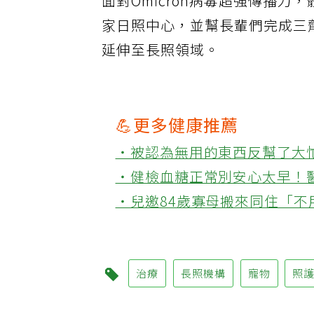
面對Omicron病毒超強傳播
家日照中心，並幫長輩們完成三劑
延伸至長照領域。
💪更多健康推薦
‧被認為無用的東西反幫了大
‧健檢血糖正常別安心太早！
‧兒邀84歲寡母搬來同住「
治療
長照機構
寵物
照