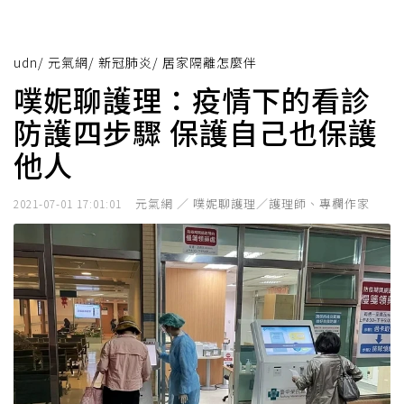
udn
/
元氣網
/
新冠肺炎
/
居家隔離怎麼伴
噗妮聊護理：疫情下的看診
防護四步驟 保護自己也保護
他人
元氣網 ／ 噗妮聊護理／護理師、專欄作家
2021-07-01 17:01:01