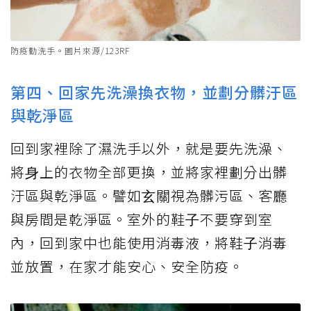
防疫勤洗⼿。圖片來源/123RF
第四、回家先洗澡換衣物，並劃分髒汙區
與乾淨區
回到家裡除了濕洗⼿以外，就是要先洗澡、
將⾝上的衣物全部更換，並將家裡劃分出髒
汙區與乾淨區。譬如⽞關視為髒污區、客廳
與房間是乾淨區。室外的鞋⼦不要穿到室
內，回到家中也能使⽤消毒液，將鞋⼦消毒
並放置，在家才能安⼼、安全防疫。