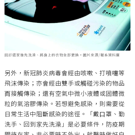
回診返家後先洗澡、將⾝上的衣物全部更換。圖片來源/報系資料庫
另外，新冠肺炎病毒會經由咳嗽、打噴嚏等
飛沫傳染；亦會經由雙⼿或觸碰污染的物品
⽽接觸傳染；還有空氣中微⼩液體或固體微
粒的氣溶膠傳染。若想避免感染，則需要從
日常生活中阻斷感染的途徑。「戴⼝罩、勤
洗⼿、回到家先洗澡」是必要條件，防疫期
間待在家、非必要時不外出，就醫時做好⾃