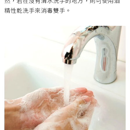
然，若在沒有清水洗手的地⽅，則可使⽤酒
精性乾洗⼿來消毒雙⼿。