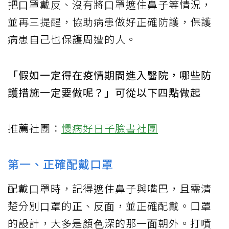
把⼝罩戴反、沒有將⼝罩遮住鼻子等情況，
並再三提醒，協助病患做好正確防護，保護
病患自己也保護周遭的⼈。
「假如⼀定得在疫情期間進入醫院，哪些防
護措施⼀定要做呢？」可從以下四點做起
推薦社團：
慢病好日子臉書社團
第一、正確配戴口罩
配戴⼝罩時，記得遮住鼻子與嘴巴，且需清
楚分別⼝罩的正、反⾯，並正確配戴。口罩
的設計，⼤多是顏⾊深的那⼀⾯朝外。打噴