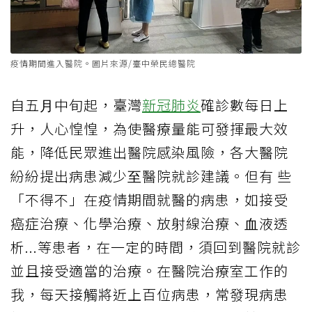
疫情期間進入醫院。圖片來源/臺中榮民總醫院
⾃五⽉中旬起，臺灣
新冠肺炎
確診數每日上
升，⼈⼼惶惶，為使醫療量能可發揮最大效
能，降低民眾進出醫院感染風險，各大醫院
紛紛提出病患減少⾄醫院就診建議。但有 些
「不得不」在疫情期間就醫的病患，如接受
癌症治療、化學治療、放射線治療、⾎液透
析...等患者，在⼀定的時間，須回到醫院就診
並且接受適當的治療。在醫院治療室⼯作的
我，每天接觸將近上百位病患，常發現病患