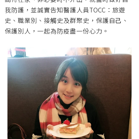
我防護，並誠實告知醫護⼈員TOCC：旅遊
史、職業別、接觸史及群聚史，保護⾃⼰、
保護別⼈，⼀起為防疫盡⼀份⼼⼒。