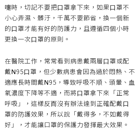
嚏時，切記不要把⼝罩拿下來，如果⼝罩不
⼩⼼弄濕、髒汙，千萬不要節省，換⼀個新
的⼝罩才能有好的防護⼒，且遵循四個⼩時
更換⼀次⼝罩的原則。
在醫院⼯作，常常看到病患戴兩層⼝罩或配
戴Ν95⼝罩，但少數病患會因為過於悶熱、不
適應長時間戴Ν95，導致呼吸不順、頭暈、⾎
氧濃度下降等不適，而將⼝罩拿下來「正常
呼吸」，這樣反⽽沒有辦法達到正確配戴⼝
罩的防護效果，所以說「戴得多，不如戴得
好」，才能讓口罩的保護力發揮最大效果。