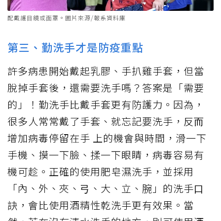
配戴護⽬鏡或⾯罩。圖片來源/報系資料庫
第三、勤洗⼿才是防疫重點
許多病患開始戴起乳膠、⼿扒雞⼿套，但當
脫掉⼿套後，還需要洗⼿嗎？答案是「需要
的」！勤洗⼿比戴⼿套更有防護⼒。因為，
很多⼈常常戴了⼿套、就忘記要洗⼿，反⽽
增加病毒停留在⼿ 上的機會與時間，滑⼀下
⼿機、摸⼀下臉、揉⼀下眼睛，病毒容易有
機可趁。正確的使⽤肥皂濕洗⼿，並採⽤
「內、外、夾、⼸、⼤、立、腕」的洗⼿⼝
訣，會比使⽤酒精性乾洗⼿更有效果。當