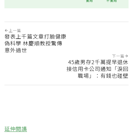
實用
不實用
上一篇
發表上千篇文章打臉健康
偽科學 林慶順教授驚傳
意外過世
下一篇
45歲男存2千萬提早退休
接信用卡公司通知「淚回
職場」：有錢也碰壁
延伸閱讀