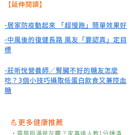
【延伸閱讀】
-居家防疫動起來 「超慢跑」簡單效果好
-中風後的復健長路 風友「要認真」定目
標
-莊昕悅營養師／腎臟不好的糖友怎麼
吃？3個小技巧攝取低蛋白飲食又兼控血
糖
💪更多健康推薦
‧電風扇滿是灰塵？家事達人教1分鐘清