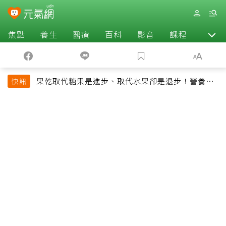
焦點
養生
醫療
百科
影音
課程
退休
果乾取代糖果是進步、取代水果卻是退步！營養師
快訊
揭果乾堅果常見健康陷阱