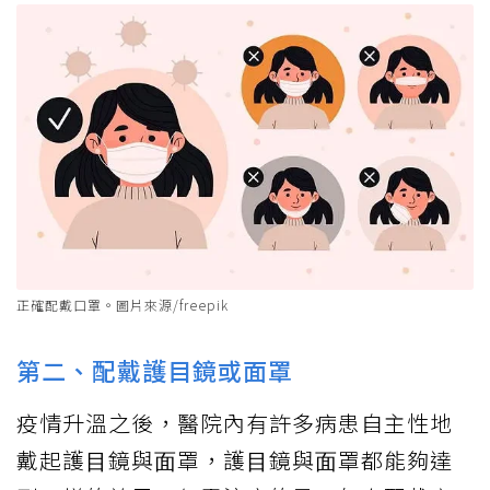
正確配戴口罩。圖片來源/freepik
第二、配戴護目鏡或面罩
疫情升溫之後，醫院內有許多病患⾃主性地
戴起護⽬鏡與⾯罩，護⽬鏡與⾯罩都能夠達