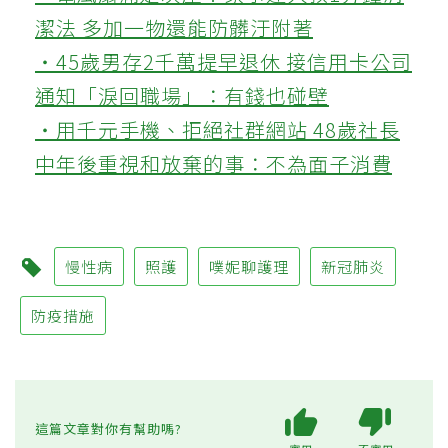
潔法 多加一物還能防髒汙附著
‧45歲男存2千萬提早退休 接信用卡公司
通知「淚回職場」：有錢也碰壁
‧用千元手機、拒絕社群網站 48歲社長
中年後重視和放棄的事：不為面子消費
慢性病
照護
噗妮聊護理
新冠肺炎
防疫措施
這篇文章對你有幫助嗎?