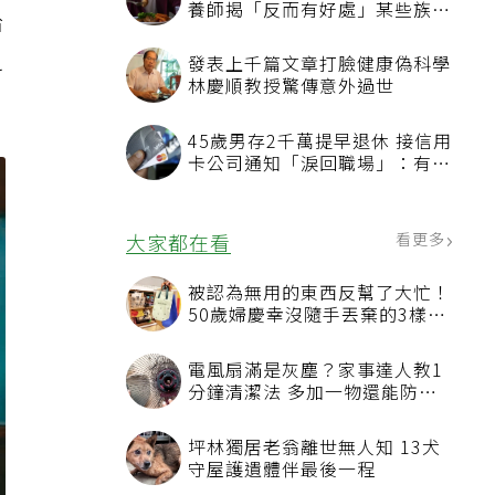
養師揭「反而有好處」某些族群
給
才要禁
之
發表上千篇文章打臉健康偽科學
林慶順教授驚傳意外過世
45歲男存2千萬提早退休 接信用
卡公司通知「淚回職場」：有錢
也碰壁
看更多
大家都在看
被認為無用的東西反幫了大忙！
50歲婦慶幸沒隨手丟棄的3樣物
品
電風扇滿是灰塵？家事達人教1
分鐘清潔法 多加一物還能防髒
汙附著
坪林獨居老翁離世無人知 13犬
守屋護遺體伴最後一程