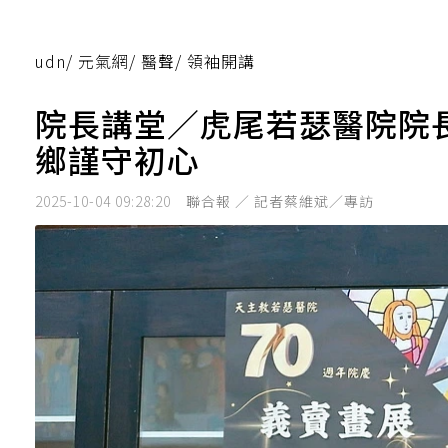
udn
/
元氣網
/
醫聲
/
領袖開講
院長講堂／虎尾若瑟醫院院長
鄉謹守初心
2025-10-04 09:28:20
聯合報 ／ 記者蔡維斌／專訪