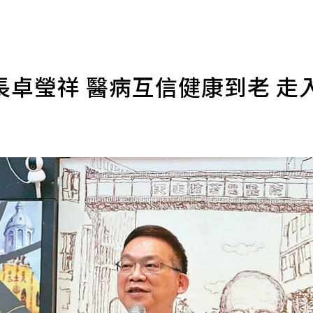
卓瑩祥 醫病互信健康到老 走