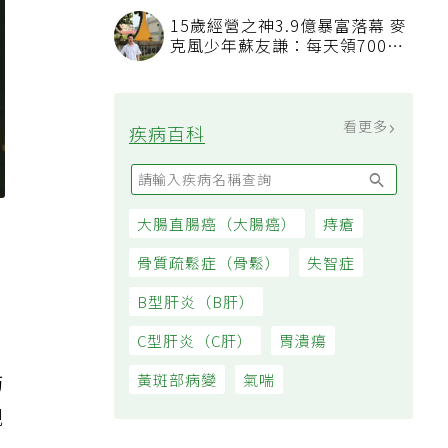
15歲經營之神3.9億暴富落幕 麥
克風少年蘇友謙：每天領700元
過日子
看更多
疾病百科
大腸直腸癌（大腸癌）
痔瘡
骨質疏鬆症（骨鬆）
失智症
B型肝炎（B肝）
C型肝炎（C肝）
胃潰瘍
防
黃斑部病變
氣喘
規