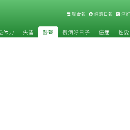
聯合報
經濟日報
河
退休力
失智
醫聲
慢病好日子
癌症
性愛