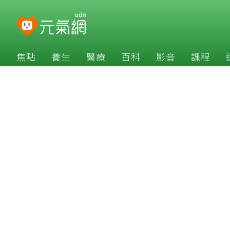
焦點
養生
醫療
百科
影音
課程