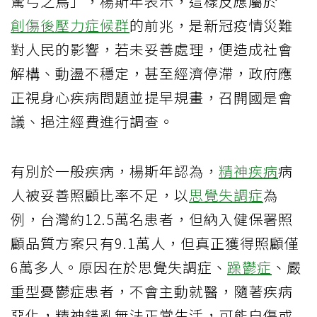
驚弓之鳥」，楊斯年表示，這樣反應屬於
創傷後壓力症候群
的前兆，是新冠疫情災難
對人民的影響，若未妥善處理，便造成社會
解構、動盪不穩定，甚至經濟停滯，政府應
正視身心疾病問題並提早規畫，召開國是會
議、挹注經費進行調查。
有別於一般疾病，楊斯年認為，
精神疾病
病
人被妥善照顧比率不足，以
思覺失調症
為
例，台灣約12.5萬名患者，但納入健保署照
顧品質方案只有9.1萬人，但真正獲得照顧僅
6萬多人。原因在於思覺失調症、
躁鬱症
、嚴
重型憂鬱症患者，不會主動就醫，隨著疾病
惡化，精神錯亂無法正常生活，可能自傷或