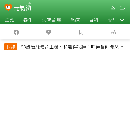
焦點
養生
失智論壇
醫療
百科
影音
93歲還能健步上樓、和老伴跳舞！哈佛醫師曝父親
快訊
長壽秘訣：沒吃保健品也不追養生潮