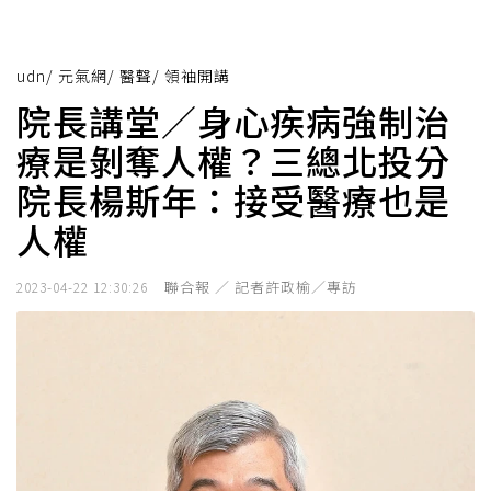
udn
/
元氣網
/
醫聲
/
領袖開講
院長講堂／身心疾病強制治
療是剝奪人權？三總北投分
院長楊斯年：接受醫療也是
人權
聯合報 ／ 記者許政榆／專訪
2023-04-22 12:30:26