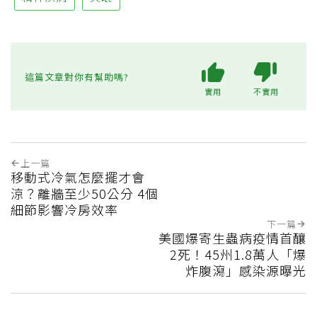
這篇文章對你有幫助嗎?
實用
不實用
上一篇
移動式冷氣怎麼擺才會
涼？離牆至少50公分 4個
細節影響冷房效率
下一篇
美國爆寄生蟲病疫情首釀
2死！45州1.8萬人「爆
炸腹瀉」感染源曝光