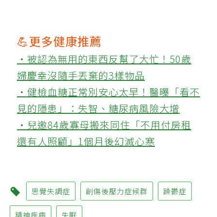
💪更多健康推薦
‧被認為無用的東西反幫了大忙！50歲
婦慶幸沒隨手丟棄的3樣物品
‧健檢血糖正常別安心太早！醫曝「看不
見的隱患」：失智、糖尿病風險大增
‧兒邀84歲寡母搬來同住「不用付房租
還有人照顧」1個月後幻滅心寒
思覺失調症
創傷後壓力症候群
躁鬱症
精神疾病
失眠