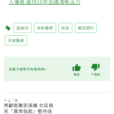
入優格 維持10年思緒清晰活力
國衛院
高齡醫學
疫苗
基因資料
兒童醫療
這篇文章對你有幫助嗎?
實用
不實用
上一篇
男顧客腹部漲痛 女店員
見「異常鼓起」堅持送