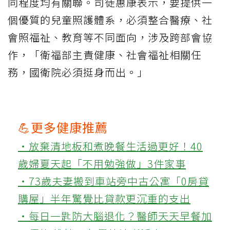
同程度均有關聯。司徒惠康表示，要提供一
個優質的兒童照護體系，必須整合醫療、社
會照福祉、教育等不同面向，涉及跨部會協
作，「衛福部主責健康、社會福祉相關任
務，國衛院必須挺身而出。」
💪更多健康推薦
‧放棄清地板和煮晚餐生活過更好！40
歲婦夏天起「不用勉強做」3件家事
‧73歲夫妻搬到車站旁中古公寓「0房貸
購屋」半年驚覺比貸款更沉重的支出
‧每日一匙防大腦退化？醫師天天早餐加