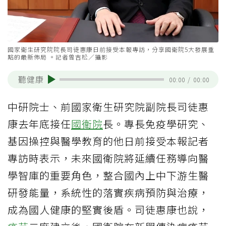
國家衛生研究院院長司徒惠康日前接受本報專訪，分享國衛院5大發展重
點的最新佈局 。記者曾吉松／攝影
聽健康
00:00
/
00:00
中研院士、前國家衛生研究院副院長司徒惠
康去年底接任
國衛院
長。專長免疫學研究、
基因操控與醫學教育的他日前接受本報記者
專訪時表示，未來國衛院將延續任務導向醫
學智庫的重要角色，整合國內上中下游生醫
研發能量，系統性的落實疾病預防與治療，
成為國人健康的堅實後盾。司徒惠康也說，