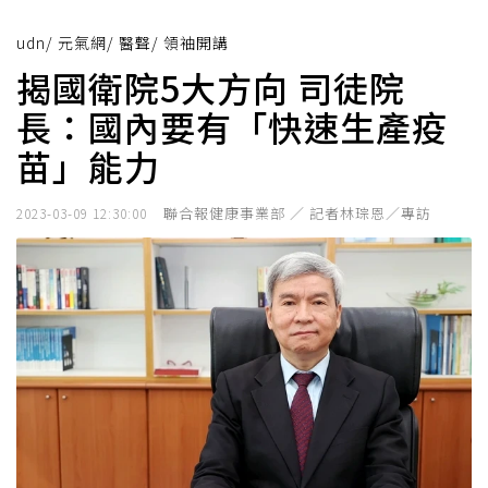
udn
/
元氣網
/
醫聲
/
領袖開講
揭國衛院5大方向 司徒院
長：國內要有「快速生產疫
苗」能力
聯合報健康事業部 ／ 記者林琮恩／專訪
2023-03-09 12:30:00