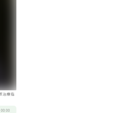
國際治療指
/
00:00