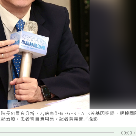
院長何景良分析，若病患帶有EGFR、ALK等基因突變，根據
這類治療，患者需自費用藥。記者黃義書／攝影
00:00