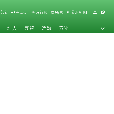
好如初
有設計
有行旅
願景
我的新聞
名人
專題
活動
寵物