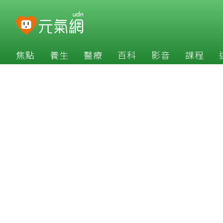
焦點
養生
醫療
百科
影音
課程