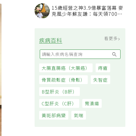
15歲經營之神3.9億暴富落幕 麥
克風少年蘇友謙：每天領700元
過日子
看更多
疾病百科
大腸直腸癌（大腸癌）
痔瘡
骨質疏鬆症（骨鬆）
失智症
B型肝炎（B肝）
C型肝炎（C肝）
胃潰瘍
黃斑部病變
氣喘