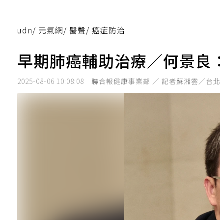
udn
/
元氣網
/
醫聲
/
癌症防治
早期肺癌輔助治療／何景良
2025-08-06 10:08:08
聯合報健康事業部 ／ 記者蘇湘雲／台