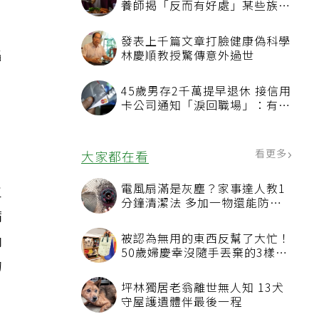
養師揭「反而有好處」某些族群
才要禁
發表上千篇文章打臉健康偽科學
陷
林慶順教授驚傳意外過世
45歲男存2千萬提早退休 接信用
卡公司通知「淚回職場」：有錢
也碰壁
看更多
大家都在看
主
電風扇滿是灰塵？家事達人教1
分鐘清潔法 多加一物還能防髒
病
汙附著
納
被認為無用的東西反幫了大忙！
50歲婦慶幸沒隨手丟棄的3樣物
的
品
坪林獨居老翁離世無人知 13犬
守屋護遺體伴最後一程