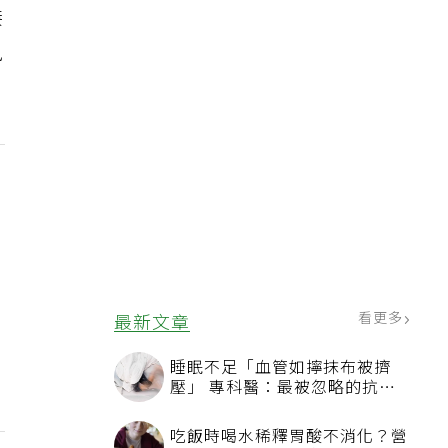
接
風
看更多
最新文章
睡眠不足「血管如擰抹布被擠
壓」 專科醫：最被忽略的抗老
方法
吃飯時喝水稀釋胃酸不消化？營