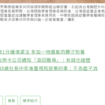
，聚集肺癌專家共同檢視早期肺癌治療部署，右起為台灣胸腔外
會理事長黃明賢、台灣肺癌學會理事長楊政達、台灣癌症基金會
胸腔暨重症加護醫學會理事長陳育民、中華民國癌症醫學會醫療
策略長洪淑惠共同參與討論。記者黃義書／攝影
教1分鐘清潔法 多加一物還能防髒汙附著
接信用卡公司通知「淚回職場」：有錢也碰壁
48歲社長中年後重視和放棄的事：不為面子消
癌
復發
健保給付