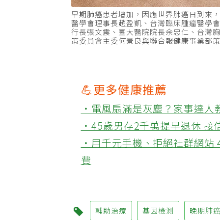
早期肺癌患者增加，因應世界肺癌日到來
醫學會理事長趙盈凱、台灣臨床腫瘤醫學
行長張文震、臺大醫院院長余忠仁、台灣
策委員會主委何景良與聯合報健康事業部
💪更多健康推薦
‧電風扇滿是灰塵？家事達人
‧45歲男存2千萬提早退休 
‧用千元手機、拒絕社群網站 
費
輔助治療
基因檢測
晚期肺