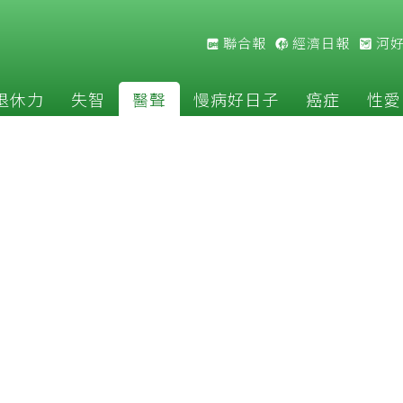
聯合報
經濟日報
河
退休力
失智
醫聲
慢病好日子
癌症
性愛