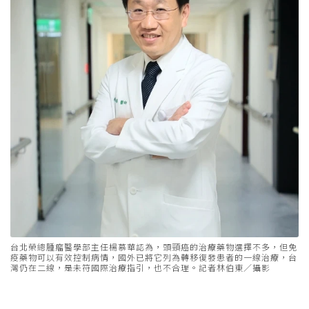
台北榮總腫瘤醫學部主任楊慕華認為，頭頸癌的治療藥物選擇不多，但免
疫藥物可以有效控制病情，國外已將它列為轉移復發患者的一線治療，台
灣仍在二線，是未符國際治療指引，也不合理。記者林伯東／攝影