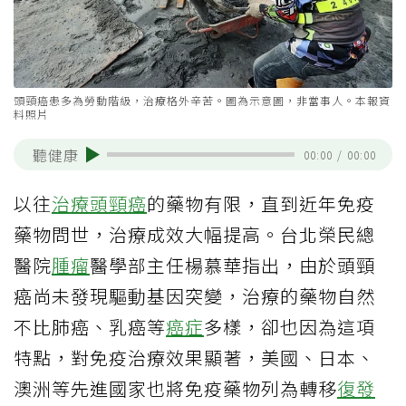
頭頸癌患多為勞動階級，治療格外辛苦。圖為示意圖，非當事人。本報資
料照片
聽健康
00:00
/
00:00
以往
治療
頭頸癌
的藥物有限，直到近年免疫
藥物問世，治療成效大幅提高。台北榮民總
醫院
腫瘤
醫學部主任楊慕華指出，由於頭頸
癌尚未發現驅動基因突變，治療的藥物自然
不比肺癌、乳癌等
癌症
多樣，卻也因為這項
特點，對免疫治療效果顯著，美國、日本、
澳洲等先進國家也將免疫藥物列為轉移
復發