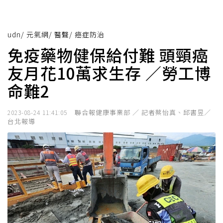
udn
/
元氣網
/
醫聲
/
癌症防治
免疫藥物健保給付難 頭頸癌
友月花10萬求生存 ／勞工博
命難2
聯合報健康事業部 ／ 記者蔡怡真、邱書昱／
2023-08-24 11:41:05
台北報導