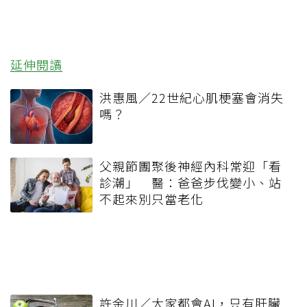
延伸閱讀
洪惠風／22世紀心肌梗塞會消失
嗎？
父親節團聚後神經內科常迎「看
診潮」 醫：爸爸步伐變小、站
不起來別只當老化
許金川／大家都會AI，只有肝臟