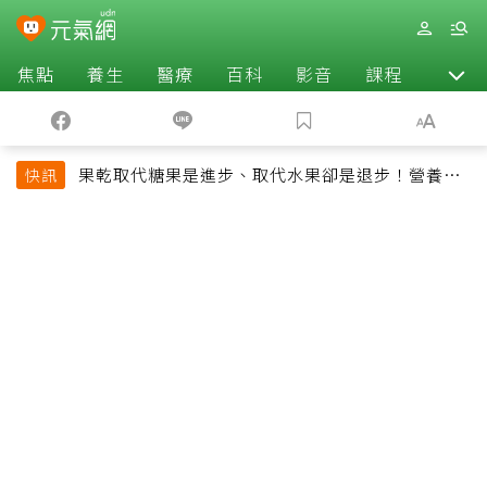
焦點
養生
醫療
百科
影音
課程
退休
果乾取代糖果是進步、取代水果卻是退步！營養師
快訊
揭果乾堅果常見健康陷阱