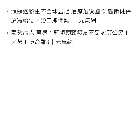
•
頭頸癌發生率全球居冠 治療落後國際 醫籲健保
放寬給付／勞工搏命難1｜元氣網
•
弱勢病人 醫界：藍領頭頸癌友不是次等公民！
／勞工博命難3｜元氣網