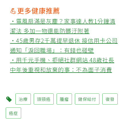
💪更多健康推薦
‧電風扇滿是灰塵？家事達人教1分鐘清
潔法 多加一物還能防髒汙附著
‧45歲男存2千萬提早退休 接信用卡公司
通知「淚回職場」：有錢也碰壁
‧用千元手機、拒絕社群網站 48歲社長
中年後重視和放棄的事：不為面子消費
治療
頭頸癌
腫瘤
健保給付
復發
癌症