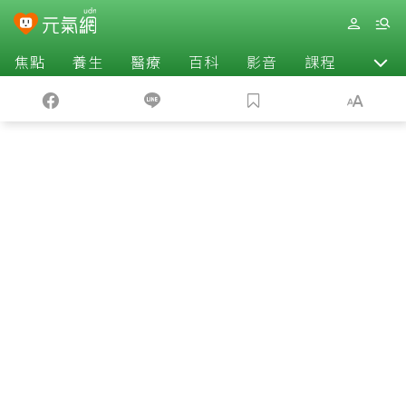
焦點
養生
醫療
百科
影音
課程
退休