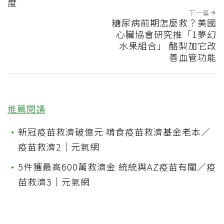
度
下一篇
糖尿病前期怎麼救？美國
心臟協會研究推「1夢幻
水果組合」 酪梨加它改
善血管功能
推薦閱讀
•
新冠疫苗救濟破億元 啃食疫苗救濟基金老本／
疫苗救濟2｜元氣網
•
5件獲最高600萬救濟金 統統與AZ疫苗有關／疫
苗救濟3｜元氣網