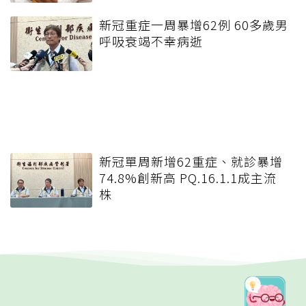
新冠重症一周暴增62例 60多歲男
呼吸衰竭不幸病逝
新冠單周新增62重症、就診暴增
74.8%創新高 PQ.16.1.1成主流
株