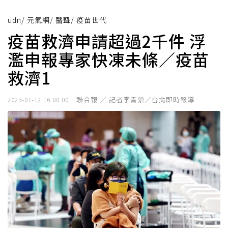
udn
/
元氣網
/
醫聲
/
疫苗世代
疫苗救濟申請超過2千件 浮
濫申報專家快凍未條／疫苗
救濟1
聯合報 ／ 記者李青縈／台北即時報導
2023-07-12 16:00:00