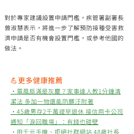
對於專家建議設置申請門檻，疾管署副署長
曾淑慧表示，將進一步了解預防接種受害救
濟申請是否有機會設置門檻，或參考他國的
做法。
💪更多健康推薦
‧電風扇滿是灰塵？家事達人教1分鐘清
潔法 多加一物還能防髒汙附著
‧45歲男存2千萬提早退休 接信用卡公司
通知「淚回職場」：有錢也碰壁
‧用千元手機、拒絕社群網站 48歲社長