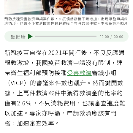
預防接種受害救濟申請案件數，在疫情爆發後不斷增加，出現浮濫申請救
濟情形，也讓不予救濟的案件數超越給予救濟的案件數。本報系資料照片
聽健康
00:00
/
00:00
新冠疫苗自從在2021年開打後，不良反應通
報數激增，我國疫苗救濟申請沒有限制，連
帶衛生福利部預防接種
受害救濟
審議小組
（VICP）的審議案件數也飆升。然而攤開數
據，上萬件救濟案件中獲得救濟金的比率約
僅有2.6％，不只消耗費用，也讓審查進度難
以加速。專家亦呼籲，申請救濟應該有門
檻，加速審查效率。