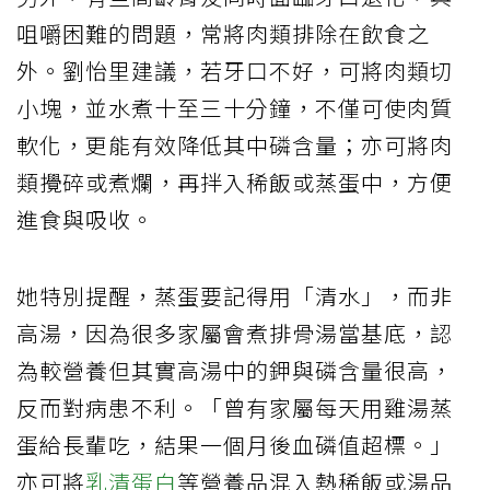
咀嚼困難的問題，常將肉類排除在飲食之
外。劉怡里建議，若牙口不好，可將肉類切
小塊，並水煮十至三十分鐘，不僅可使肉質
軟化，更能有效降低其中磷含量；亦可將肉
類攪碎或煮爛，再拌入稀飯或蒸蛋中，方便
進食與吸收。
她特別提醒，蒸蛋要記得用「清水」，而非
高湯，因為很多家屬會煮排骨湯當基底，認
為較營養但其實高湯中的鉀與磷含量很高，
反而對病患不利。「曾有家屬每天用雞湯蒸
蛋給長輩吃，結果一個月後血磷值超標。」
亦可將
乳清蛋白
等營養品混入熱稀飯或湯品