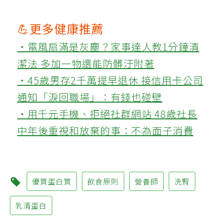
💪更多健康推薦
‧電風扇滿是灰塵？家事達人教1分鐘清
潔法 多加一物還能防髒汙附著
‧45歲男存2千萬提早退休 接信用卡公司
通知「淚回職場」：有錢也碰壁
‧用千元手機、拒絕社群網站 48歲社長
中年後重視和放棄的事：不為面子消費
優質蛋白質
飲食原則
營養師
洗腎
乳清蛋白