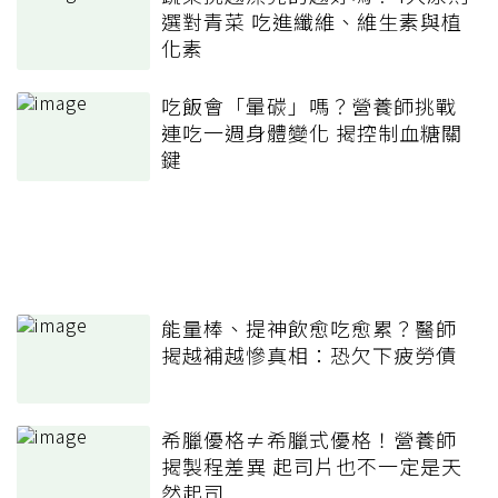
選對青菜 吃進纖維、維生素與植
化素
吃飯會「暈碳」嗎？營養師挑戰
連吃一週身體變化 揭控制血糖關
鍵
能量棒、提神飲愈吃愈累？醫師
揭越補越慘真相：恐欠下疲勞債
希臘優格≠希臘式優格！營養師
揭製程差異 起司片也不一定是天
然起司