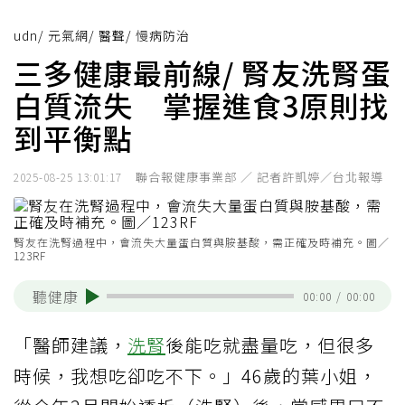
udn
/
元氣網
/
醫聲
/
慢病防治
三多健康最前線/ 腎友洗腎蛋
白質流失 掌握進食3原則找
到平衡點
聯合報健康事業部 ／ 記者許凱婷／台北報導
2025-08-25 13:01:17
腎友在洗腎過程中，會流失大量蛋白質與胺基酸，需正確及時補充。圖／
123RF
聽健康
00:00
/
00:00
「醫師建議，
洗腎
後能吃就盡量吃，但很多
時候，我想吃卻吃不下。」46歲的葉小姐，