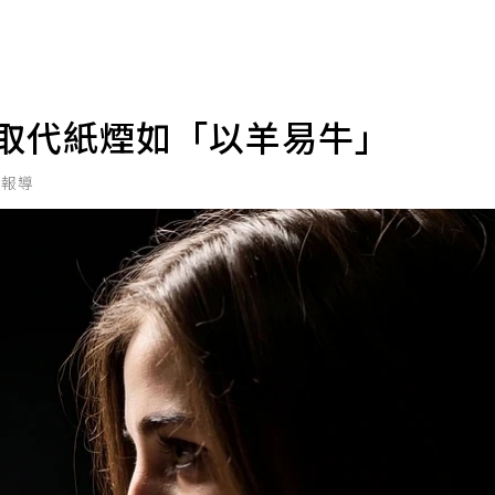
：取代紙煙如「以羊易牛」
北報導