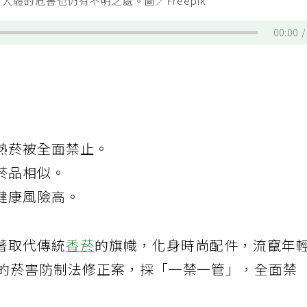
體的危害也仍有不明之處。圖／Freepik
00:00
熱菸被全面禁止。
菸品相似。
健康風險高。
著取代傳統
香菸
的旗幟，化身時尚配件，流竄年
告的菸害防制法修正案，採「一禁一管」，全面禁