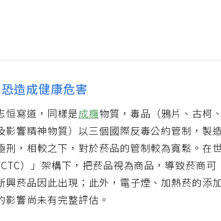
 恐造成健康危害
志恒寫道，同樣是
成癮
物質，毒品（鴉片、古柯
及影響精神物質）以三個國際反毒公約管制，製
極刑，相較之下，對於菸品的管制較為寬鬆。在
FCTC）」架構下，把菸品視為商品，導致菸商可
新興菸品因此出現；此外，電子煙、加熱菸的添
的影響尚未有完整評估。