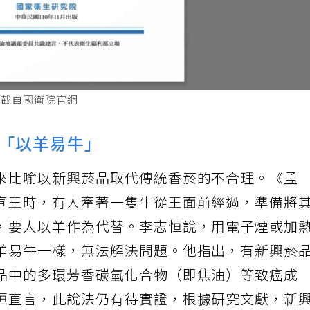
。截自國衛院官網
「以羊易牛」
來比喻以新興菸品取代傳統香菸的不合理。《孟
宣王時，有人牽著一隻牛從王面前經過，準備將
，要人以羊作為代替。李志恒說，用電子煙或加
羊易牛一樣，無法解決問題。他指出，有新興菸
品中的多環芳香碳氫化合物（即焦油）等致癌成