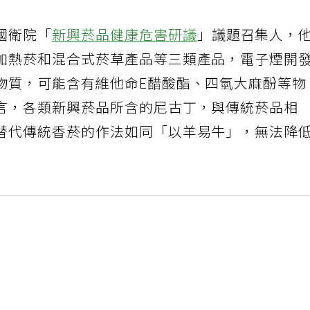
國衛院「
新興菸品健康危害研議
」議題召集人，
加熱菸和混合式菸草產品等三類產品，電子煙開
物質，可能含有維他命E醋酸酯、四氫大麻酚等物
言，各類新興菸品所含的尼古丁，與傳統菸品相
替代傳統香菸的作法如同「以羊易牛」，無法降