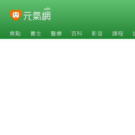
焦點
養生
醫療
百科
影音
課程