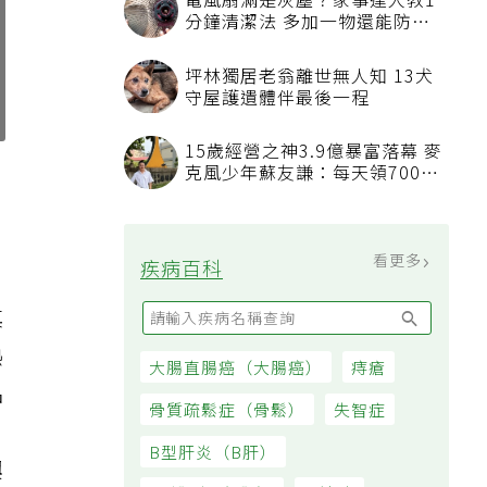
電風扇滿是灰塵？家事達人教1
分鐘清潔法 多加一物還能防髒
汙附著
坪林獨居老翁離世無人知 13犬
守屋護遺體伴最後一程
15歲經營之神3.9億暴富落幕 麥
克風少年蘇友謙：每天領700元
過日子
看更多
疾病百科
其
熱
大腸直腸癌（大腸癌）
痔瘡
品
骨質疏鬆症（骨鬆）
失智症
B型肝炎（B肝）