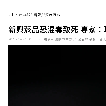
udn
/
元氣網
/
醫聲
/
慢病防治
新興菸品恐混毒致死 專家
2023-02-24 10:17:23
聯合報健康事業部 ／ 記者林琮恩／台