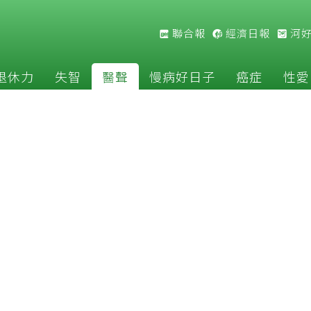
聯合報
經濟日報
河
退休力
失智
醫聲
慢病好日子
癌症
性愛