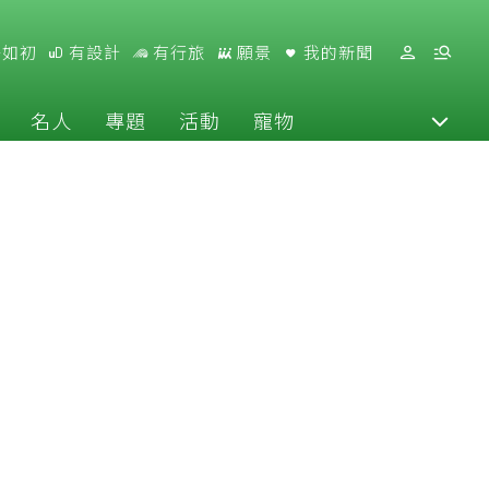
好如初
有設計
有行旅
願景
我的新聞
名人
專題
活動
寵物