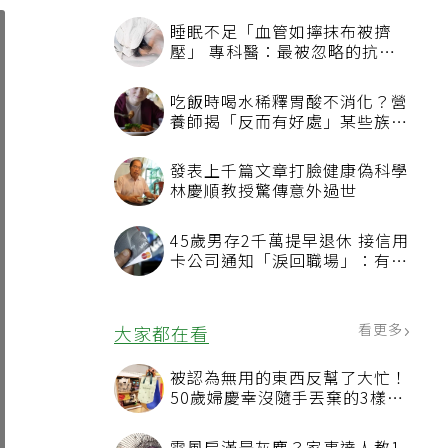
睡眠不足「血管如擰抹布被擠
壓」 專科醫：最被忽略的抗老
方法
吃飯時喝水稀釋胃酸不消化？營
養師揭「反而有好處」某些族群
才要禁
發表上千篇文章打臉健康偽科學
林慶順教授驚傳意外過世
45歲男存2千萬提早退休 接信用
卡公司通知「淚回職場」：有錢
也碰壁
看更多
大家都在看
被認為無用的東西反幫了大忙！
50歲婦慶幸沒隨手丟棄的3樣物
品