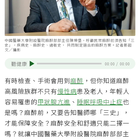
中國醫藥大學附設醫院麻醉部部主任陳坤堡，呼籲民眾麻醉前須告知「三
史」，疾病史、麻醉史、過敏史， 共同制定適合的麻醉方案。記者鄭超
文╱攝影
聽健康
00:00
/
00:00
有時檢查、手術會用到
麻醉
，但你知道麻醉
高風險族群不只有
慢性病
患及老人，年輕人
容易罹患的
甲狀腺亢進
、
睡眠呼吸中止症
也
是嗎？麻醉前，又要告知醫師哪「三史」，
才能保障安全？麻醉安全和舒適只能二擇一
嗎？就讓中國醫藥大學附設醫院麻醉部部主