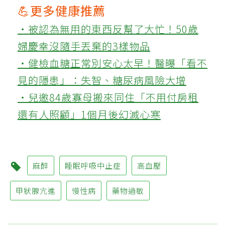
💪更多健康推薦
‧被認為無用的東西反幫了大忙！50歲
婦慶幸沒隨手丟棄的3樣物品
‧健檢血糖正常別安心太早！醫曝「看不
見的隱患」：失智、糖尿病風險大增
‧兒邀84歲寡母搬來同住「不用付房租
還有人照顧」1個月後幻滅心寒
麻醉
睡眠呼吸中止症
高血壓
甲狀腺亢進
慢性病
藥物過敏