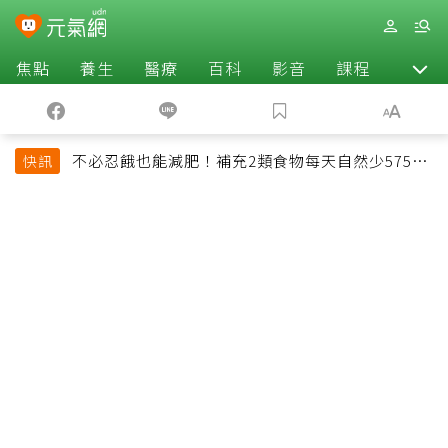
焦點
養生
醫療
百科
影音
課程
退休
不必忍餓也能減肥！補充2類食物每天自然少575大
快訊
卡「還能吃飽飽的」