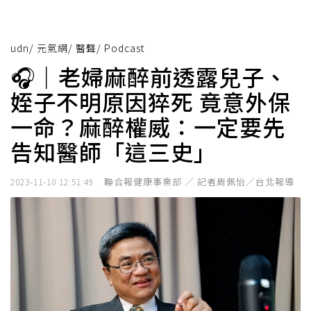
udn
/
元氣網
/
醫聲
/
Podcast
🎧｜老婦麻醉前透露兒子、
姪子不明原因猝死 竟意外保
一命？麻醉權威：一定要先
告知醫師「這三史」
聯合報健康事業部 ／ 記者周佩怡／台北報導
2023-11-10 12:51:49