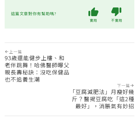
這篇文章對你有幫助嗎?
實用
不實用
上一篇
93歲還能健步上樓、和
老伴跳舞！哈佛醫師曝父
親長壽秘訣：沒吃保健品
也不追養生潮
下一篇
「豆腐減肥法」月瘦好幾
斤？醫揭豆腐吃「這2種
最好」，消脹氣有妙招