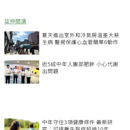
延伸閱讀
夏天進出室外和冷氣房溫差大易
生病 醫揭保護心血管簡單6動作
近5成中年人腹部肥胖 小心代謝
出問題
中年守住3項健康條件 最新研
究：可遠離失智症超過10年