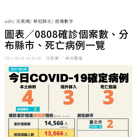
udn
/
元氣網
/
新冠肺炎
/
疫情數字
圖表／0808確診個案數、分
布縣市、死亡病例一覽
元氣網 ／ 綜合整理
2021-08-09 14:04:08