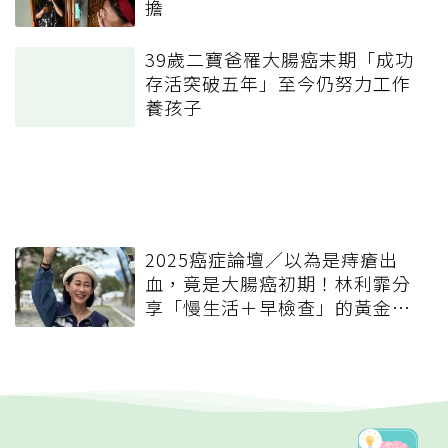
擔
39歲二寶爸罹大腸癌末期「成功
存活突破五年」至今仍努力工作
養孩子
2025癌症論壇／以為是痔瘡出
血，竟是大腸癌初期！林利霏分
享「慢生活＋早檢查」的黃金保
命習慣