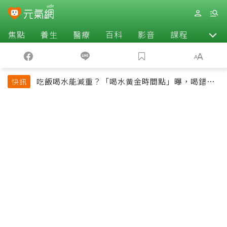
焦點
養生
醫療
百科
影音
課程
退休
吃飯喝水能減重？「喝水黃金時間點」曝，喝錯時
快訊
機反而吃更多