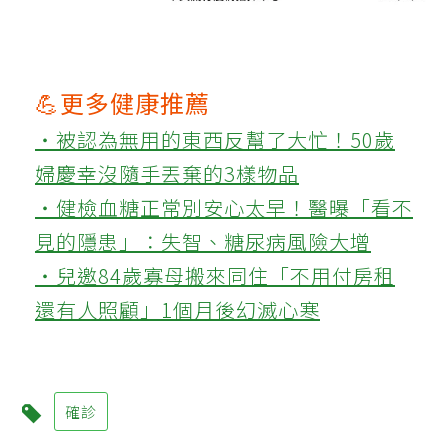
💪更多健康推薦
‧被認為無用的東西反幫了大忙！50歲
婦慶幸沒隨手丟棄的3樣物品
‧健檢血糖正常別安心太早！醫曝「看不
見的隱患」：失智、糖尿病風險大增
‧兒邀84歲寡母搬來同住「不用付房租
還有人照顧」1個月後幻滅心寒
確診