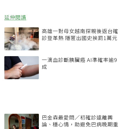
延伸閱讀
高雄一對母女越南探親後返台確
診登革熱 隱匿出國史挨罰1萬元
一滴血診斷胰臟癌 AI準確率逾9
成
巴金森最愛問／初確診遠離輿
論、穩心情，助避免巴病晚期重