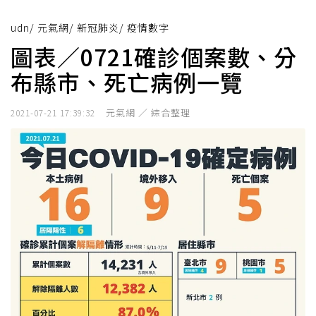
udn
/
元氣網
/
新冠肺炎
/
疫情數字
圖表／0721確診個案數、分
布縣市、死亡病例一覽
元氣網 ／ 綜合整理
2021-07-21 17:39:32