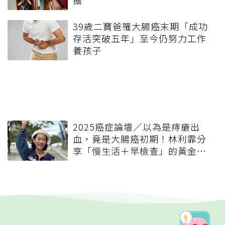
39歲二寶爸罹大腸癌末期「成功
存活突破五年」至今仍努力工作
養孩子
2025癌症論壇／以為是痔瘡出
血，竟是大腸癌初期！林利霏分
享「慢生活＋早檢查」的黃金保
命習慣