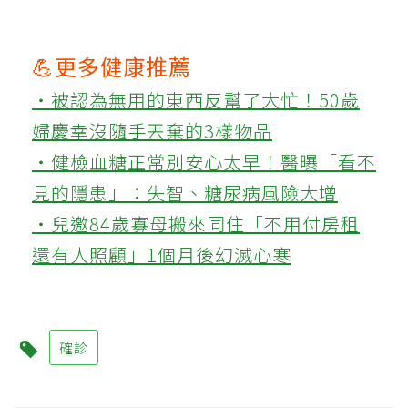
💪更多健康推薦
‧被認為無用的東西反幫了大忙！50歲
婦慶幸沒隨手丟棄的3樣物品
‧健檢血糖正常別安心太早！醫曝「看不
見的隱患」：失智、糖尿病風險大增
‧兒邀84歲寡母搬來同住「不用付房租
還有人照顧」1個月後幻滅心寒
確診