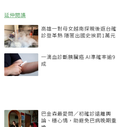
延伸閱讀
高雄一對母女越南探親後返台確
診登革熱 隱匿出國史挨罰1萬元
一滴血診斷胰臟癌 AI準確率逾9
成
巴金森最愛問／初確診遠離輿
論、穩心情，助避免巴病晚期重
擔