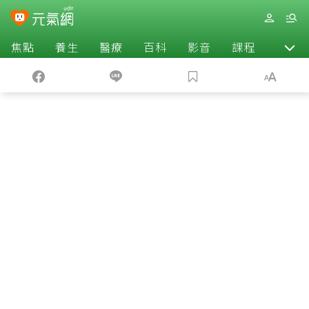
焦點
養生
醫療
百科
影音
課程
退休