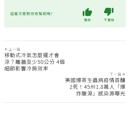
這篇文章對你有幫助嗎?
實用
不實用
上一篇
移動式冷氣怎麼擺才會
涼？離牆至少50公分 4個
細節影響冷房效率
下一篇
美國爆寄生蟲病疫情首釀
2死！45州1.8萬人「爆
炸腹瀉」感染源曝光