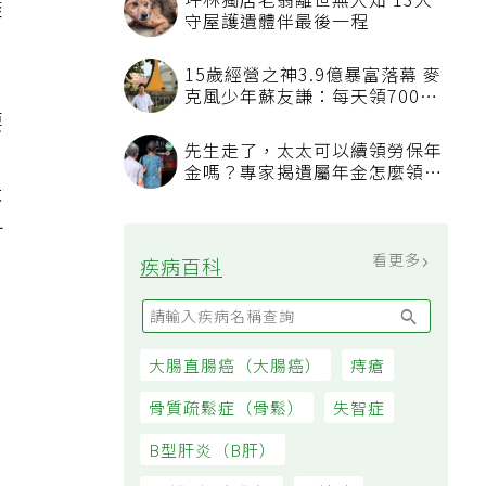
坪林獨居老翁離世無人知 13犬
盡
守屋護遺體伴最後一程
15歲經營之神3.9億暴富落幕 麥
克風少年蘇友謙：每天領700元
要
過日子
先生走了，太太可以續領勞保年
金嗎？專家揭遺屬年金怎麼領，
看順位還要看資格
不
可
看更多
疾病百科
大腸直腸癌（大腸癌）
痔瘡
骨質疏鬆症（骨鬆）
失智症
B型肝炎（B肝）