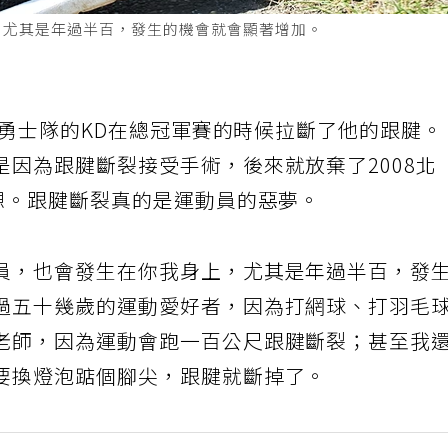
，尤其是年過半百，發生的機會就會顯著增加。
中，勇士隊的KD在總冠軍賽的時候拉斷了他的跟腱。
因為跟腱斷裂接受手術，後來就放棄了2008北
夢想。跟腱斷裂真的是運動員的惡夢。
員，也會發生在你我身上，尤其是年過半百，發
過五十幾歲的運動愛好者，因為打網球、打羽毛
老師，因為運動會跑一百公尺跟腱斷裂；甚至我
要換燈泡踮個腳尖，跟腱就斷掉了。