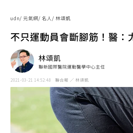
udn
/
元氣網
/
名人
/
林頌凱
不只運動員會斷腳筋！醫：
林頌凱
聯新國際醫院運動醫學中心主任
2021-03-21 14:52:48
聯合報 ／ 林頌凱