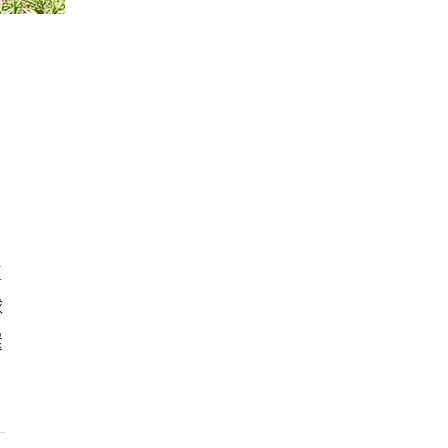
生
球
還