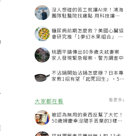
治
沒人想碰的苦工就讓AI來！鴻海
團隊駐醫院找痛點 用科技讓醫
療更有溫度
糖尿病前期怎麼救？美國心臟協
會研究推「1夢幻水果組合」 酪
的
梨加它改善血管功能
桃園平鎮傳出80多歲夫弒妻案
家人發現緊急報案、警方調查中
不沾鍋開始沾鍋怎麼辦？日本專
家教1招有望「起死回生」，5情
況該換新
可
看更多
大家都在看
被認為無用的東西反幫了大忙！
50歲婦慶幸沒隨手丟棄的3樣物
整
品