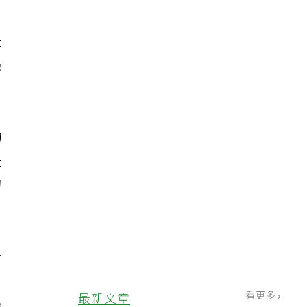
是
脆
的
是
刀
於
看更多
最新文章