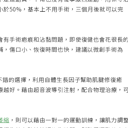
不是運動員，平常也沒有從事激烈運動，用保守
小於50%，基本上不用手術，三個月後就可以完
會有手術疤痕和沾黏問題，即使復健也會花很長
補，傷口小、恢復時間也快，建議以微創手術為
是不錯的選擇，利用自體生長因子幫助肌腱修復癒
療越好。藉由超音波導引注射，配合物理治療，
萎縮
，則可以藉由一對一的運動訓練，讓肌力調