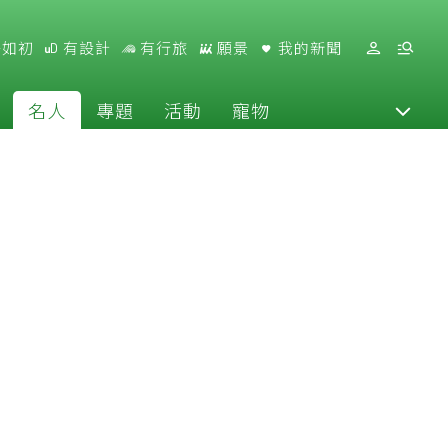
好如初
有設計
有行旅
願景
我的新聞
名人
專題
活動
寵物