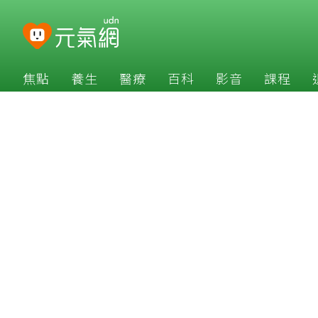
焦點
養生
醫療
百科
影音
課程