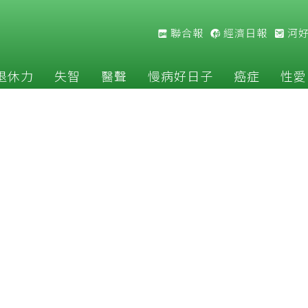
聯合報
經濟日報
河
退休力
失智
醫聲
慢病好日子
癌症
性愛