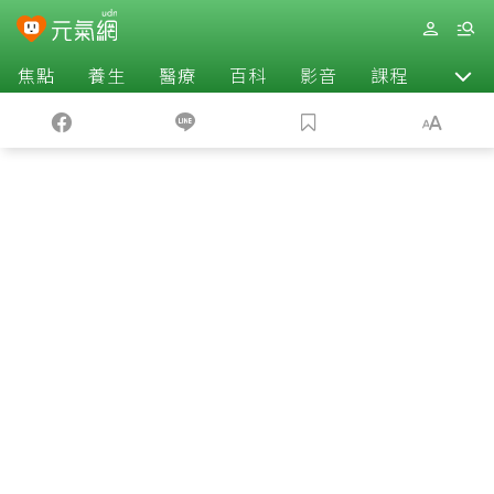
焦點
養生
醫療
百科
影音
課程
退休