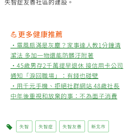
失智症友善社區的建設。
💪更多健康推薦
‧電風扇滿是灰塵？家事達人教1分鐘清
潔法 多加一物還能防髒汙附著
‧45歲男存2千萬提早退休 接信用卡公司
通知「淚回職場」：有錢也碰壁
‧用千元手機、拒絕社群網站 48歲社長
中年後重視和放棄的事：不為面子消費
失智
失智症
失智友善
新北市