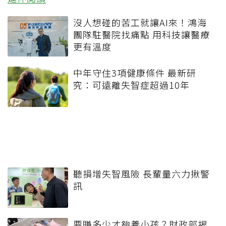
沒人想碰的苦工就讓AI來！鴻海
團隊駐醫院找痛點 用科技讓醫療
更有溫度
中年守住3項健康條件 最新研
究：可遠離失智症超過10年
聽損增失智風險 長輩量六力揪警
訊
要賺多少才夠養小孩？財政部揭