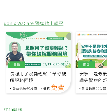
udn x WaCare 獨家線上課程
直播
直播
長照用了沒變輕鬆？帶你破
安寧不是最後
解服務困境
識失智症的舒
免費
影音長度40分鐘
影音長度60分鐘
價格
延伸閱讀