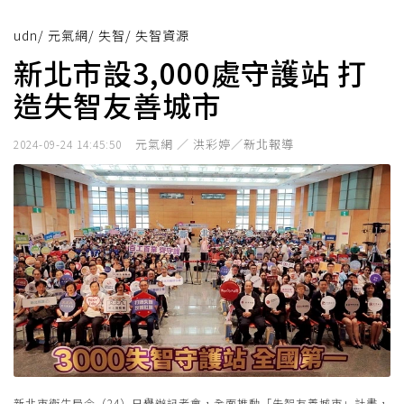
udn
/
元氣網
/
失智
/
失智資源
新北市設3,000處守護站 打
造失智友善城市
元氣網 ／ 洪彩婷／新北報導
2024-09-24 14:45:50
新北市衛生局今（24）日舉辦記者會，全面推動「失智友善城市」計畫，