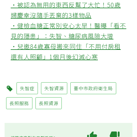
‧被認為無用的東西反幫了大忙！50歲
婦慶幸沒隨手丟棄的3樣物品
‧健檢血糖正常別安心太早！醫曝「看不
見的隱患」：失智、糖尿病風險大增
‧兒邀84歲寡母搬來同住「不用付房租
還有人照顧」1個月後幻滅心寒
失智症
失智資源
臺中市政府衛生局
長照服務
長照資源