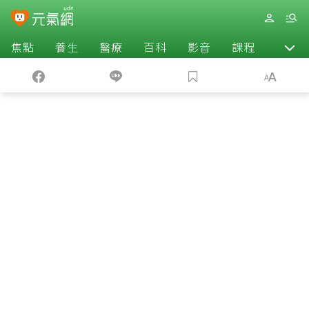
焦點
養生
醫療
百科
影音
課程
退休