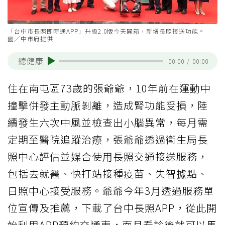
「台中市長照即時通APP」升級2.0版今天開箱，新增長照接送功能。
圖／中市府提供
聽健康
00:00
/
00:00
住在南屯區73歲的張爺爺，10年前在運動中
撞擊併發主動脈剝離，造成腎功能受損，陸
續發生六次中風並檢查出小腦異常，每月需
定期至醫院追蹤治療，張爺爺透過衛生局長
照中心評估並媒合使用長照交通接送服務，
包括去就醫、快打站接種疫苗、失智據點、
日照中心接受服務。爺爺今年3月透過服務單
位宣傳及推薦，下載了台中長照APP，從此開
始利用APP預約交通車，而且看診後就可以馬