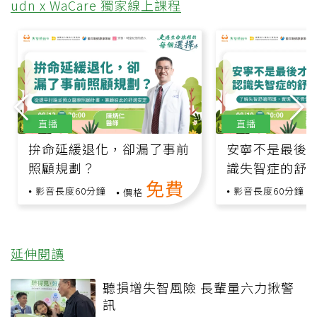
udn x WaCare 獨家線上課程
直播
直播
拚命延緩退化，卻漏了事前
安寧不是最後
照顧規劃？
識失智症的舒
免費
影音長度60分鐘
影音長度60分鐘
價格
延伸閱讀
聽損增失智風險 長輩量六力揪警
訊