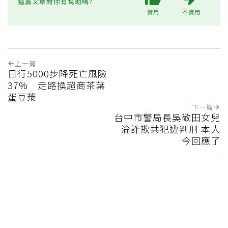
這篇文章對你有幫助嗎?
實用
不實用
上一篇
日行5000步降死亡風險
37% 走路換超商茶葉
蛋豆漿
下一篇
台中市警局長吳敬田女兒
淪詐欺共犯遭判刑 本人
今回應了