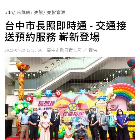
udn
/
元氣網
/
失智
/
失智資源
台中市長照即時通 - 交通接
送預約服務 嶄新登場
臺中市政府衛生局 ／ 提供
2022-07-28 17:10:56