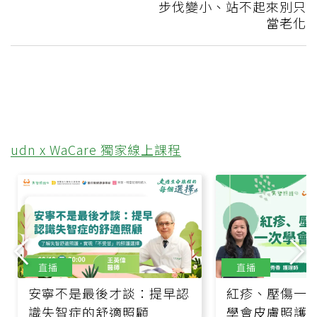
步伐變小、站不起來別只
當老化
udn x WaCare 獨家線上課程
直播
直播
安寧不是最後才談：提早認
紅疹、壓傷一
識失智症的舒適照顧
學會皮膚照護