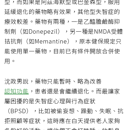
型，而如果是阿茲海默型或巴金森型，服用
延緩退化的藥物略有效果，其他型失智症的
療效較差。藥物有兩種，一是乙醯膽鹼酶抑
制劑（如Donepezil），另一種是NMDA受體
拮抗劑（如Memantine），原本健保規定只
能使用單一藥物，目前已有條件開放合併使
用。
沈政男說，藥物只能暫時、略為改善
認知功能
，患者還是會繼續退化。而最讓家
屬困擾的是失智症心理與行為症狀
（BPSD），比如被偷妄想、躁動、失眠、抗
拒照顧等症狀，這時應在白天提供老人家夠