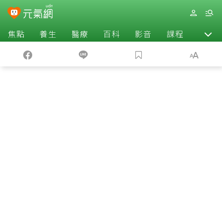
焦點
養生
醫療
百科
影音
課程
退休