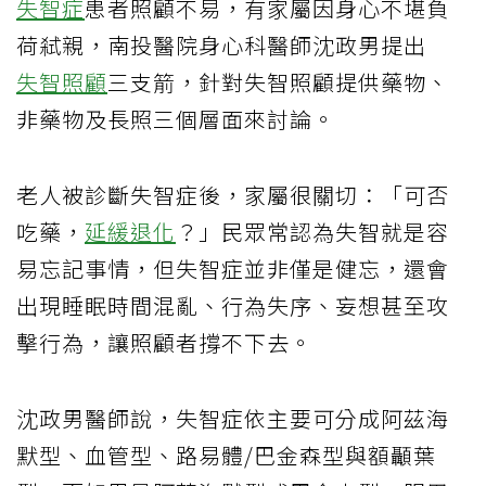
失智症
患者照顧不易，有家屬因身心不堪負
荷弒親，南投醫院身心科醫師沈政男提出
失智照顧
三支箭，針對失智照顧提供藥物、
非藥物及長照三個層面來討論。
老人被診斷失智症後，家屬很關切：「可否
吃藥，
延緩退化
？」民眾常認為失智就是容
易忘記事情，但失智症並非僅是健忘，還會
出現睡眠時間混亂、行為失序、妄想甚至攻
擊行為，讓照顧者撐不下去。
沈政男醫師說，失智症依主要可分成阿茲海
默型、血管型、路易體/巴金森型與額顳葉