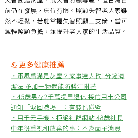
前仍在發展，床位有限。照顧失智老人家雖
然不輕鬆，若能掌握失智照顧三支箭，當可
減輕照顧負擔，並提升老人家的生活品質。
💪更多健康推薦
‧電風扇滿是灰塵？家事達人教1分鐘清
潔法 多加一物還能防髒汙附著
‧45歲男存2千萬提早退休 接信用卡公司
通知「淚回職場」：有錢也碰壁
‧用千元手機、拒絕社群網站 48歲社長
中年後重視和放棄的事：不為面子消費