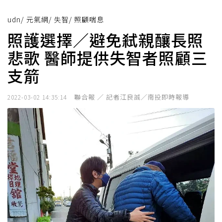
udn
/
元氣網
/
失智
/
照顧喘息
照護選擇／避免弒親釀長照
悲歌 醫師提供失智者照顧三
支箭
聯合報 ／ 記者江良誠／南投即時報導
2022-03-02 14:35:14