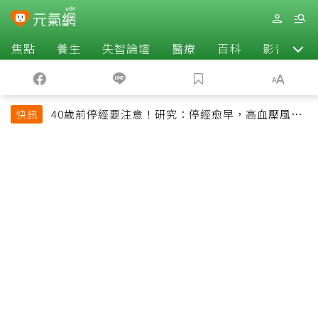
焦點
養生
失智論壇
醫療
百科
影音
40歲前停經要注意！研究：停經愈早，高血壓風險
快訊
恐增加