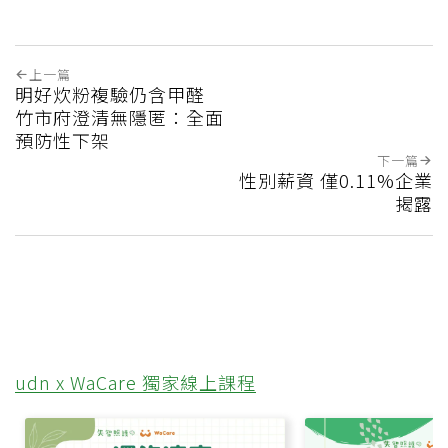
上一篇
明好炊粉複驗仍含甲醛
竹市府澄清無隱匿：全面
預防性下架
下一篇
性別薪資 僅0.11%企業
揭露
udn x WaCare 獨家線上課程