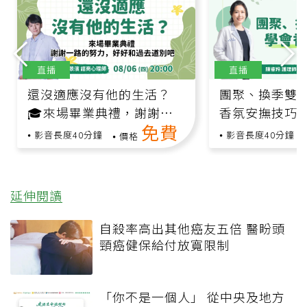
直播
直播
還沒適應沒有他的生活？
團聚、換季雙
🎓來場畢業典禮，謝謝一
香氛安撫技巧
免費
路的努力，好好和過去道別
影音長度40分鐘
影音長度40分鐘
價格
吧～
延伸閱讀
自殺率高出其他癌友五倍 醫盼頭
頸癌健保給付放寬限制
「你不是一個人」 從中央及地方