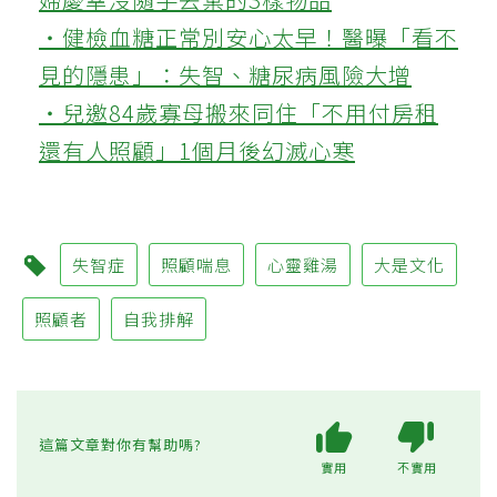
‧健檢血糖正常別安心太早！醫曝「看不
見的隱患」：失智、糖尿病風險大增
‧兒邀84歲寡母搬來同住「不用付房租
還有人照顧」1個月後幻滅心寒
失智症
照顧喘息
心靈雞湯
大是文化
照顧者
自我排解
這篇文章對你有幫助嗎?
實用
不實用