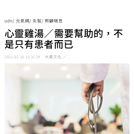
udn
/
元氣網
/
失智
/
照顧喘息
心靈雞湯／需要幫助的，不
是只有患者而已
大是文化 ／ .
2021-01-18 15:32:29