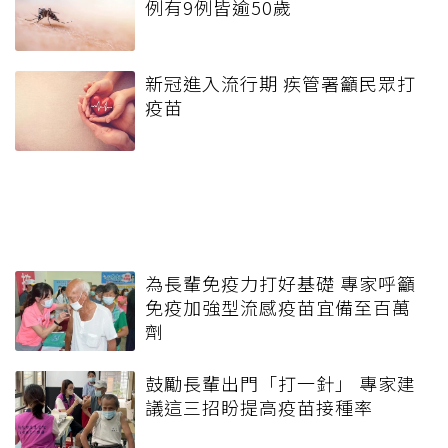
例有9例皆逾50歲
新冠進入流行期 疾管署籲民眾打
疫苗
為長輩免疫力打好基礎 專家呼籲
免疫加強型流感疫苗宜備至百萬
劑
鼓勵長輩出門「打一針」 專家建
議這三招盼提高疫苗接種率