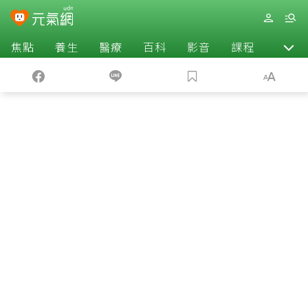
焦點
養生
醫療
百科
影音
課程
退休