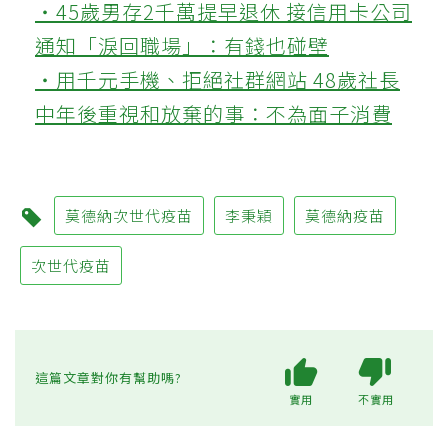
‧45歲男存2千萬提早退休 接信用卡公司
通知「淚回職場」：有錢也碰壁
‧用千元手機、拒絕社群網站 48歲社長
中年後重視和放棄的事：不為面子消費
莫德納次世代疫苗
李秉穎
莫德納疫苗
次世代疫苗
這篇文章對你有幫助嗎?
實用
不實用