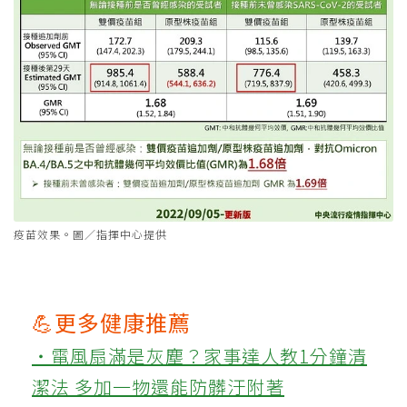
疫苗效果。圖／指揮中心提供
💪更多健康推薦
‧電風扇滿是灰塵？家事達人教1分鐘清
潔法 多加一物還能防髒汙附著