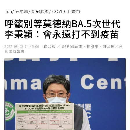
udn
/
元氣網
/
新冠肺炎
/
COVID-19疫苗
呼籲別等莫德納BA.5次世代
李秉穎：會永遠打不到疫苗
聯合報 ／ 記者鄒尚謙、楊雅棠、許政榆／台
2022-09-08 14:45:06
北即時報導