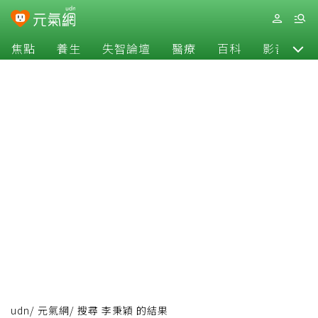
焦點
養生
失智論壇
醫療
百科
影音
udn
/
元氣網
/
搜尋 李秉穎 的結果