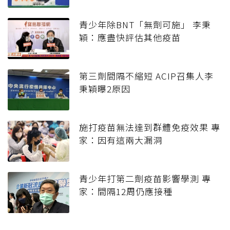
青少年除BNT「無劑可施」 李秉
穎：應盡快評估其他疫苗
第三劑間隔不縮短 ACIP召集人李
秉穎曝2原因
施打疫苗無法達到群體免疫效果 專
家：因有這兩大漏洞
青少年打第二劑疫苗影響學測 專
家：間隔12周仍應接種