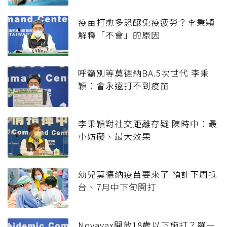
疫苗打愈多恐釀免疫疲勞？李秉穎
解釋「不會」的原因
呼籲別等莫德納BA.5次世代 李秉
穎：會永遠打不到疫苗
李秉穎對社交距離存疑 陳時中：最
小妨礙、最大效果
幼兒莫德納疫苗要來了 預計下周抵
台、7月中下旬開打
Novavax開放18歲以下施打？羅一