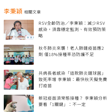
李秉穎
相關文章
RSV全齡防治／李秉穎：減少RSV
感染，須靠穩定監測、有效預防策
略
秋冬肺炎來襲！老人肺鏈疫苗應2
劑 僅18%接種率恐防護不足
共病長者感染「這款肺炎鏈球菌」
致死率增 李秉穎：最快秋天擬免費
打疫苗
新冠疫苗須常態接種？ 李秉穎分析
要看「1關鍵」：不一定