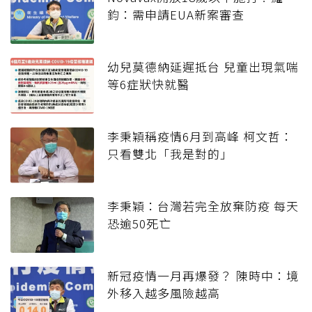
鈞：需申請EUA新案審查
幼兒莫德納延遲抵台 兒童出現氣喘
等6症狀快就醫
李秉穎稱疫情6月到高峰 柯文哲：
只看雙北「我是對的」
李秉穎：台灣若完全放棄防疫 每天
恐逾50死亡
新冠疫情一月再爆發？ 陳時中：境
外移入越多風險越高