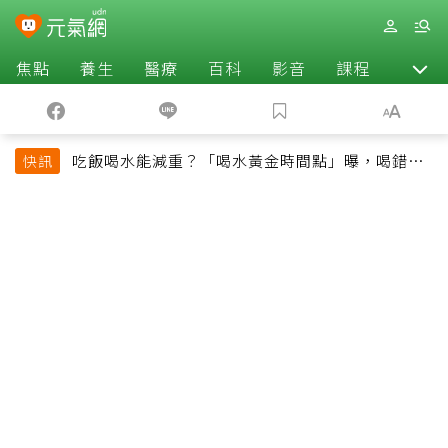
焦點
養生
醫療
百科
影音
課程
退休
吃飯喝水能減重？「喝水黃金時間點」曝，喝錯時
快訊
機反而吃更多