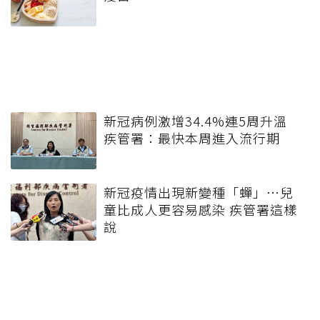
新冠病例激增34.4%連5周升溫
疾管署：最快本周進入流行期
新冠疫情出現新變種「蟬」…兒
童比成人更容易感染 疾管署這樣
說