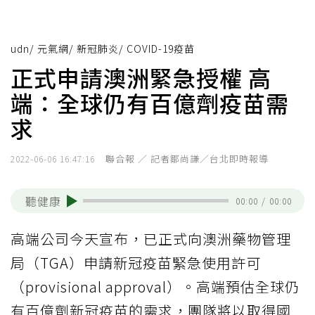
udn
/
元氣網
/
新冠肺炎
/
COVID-19疫苗
正式申請澳洲緊急授權 高
端：全球仍有百億劑疫苗需
求
聯合報 ／ 記者鄒尚謙／台北即時報導
2022-06-06 16:47:16
聽健康
00:00
/
00:00
高端公司今天宣布，已正式向澳洲藥物管理
局（TGA）申請新冠疫苗緊急使用許可
（provisional approval）。高端預估全球仍
有百億劑新冠疫苗的需求，團隊將以取得國