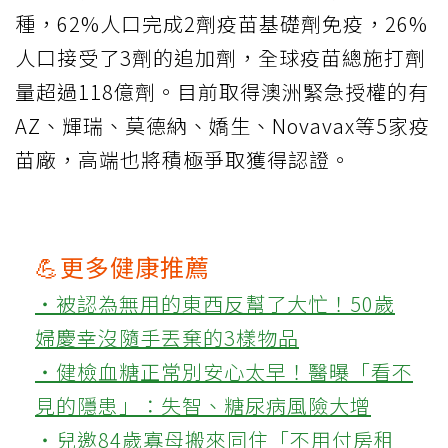
種，62%人口完成2劑疫苗基礎劑免疫，26%
人口接受了3劑的追加劑，全球疫苗總施打劑
量超過118億劑。目前取得澳洲緊急授權的有
AZ、輝瑞、莫德納、嬌生、Novavax等5家疫
苗廠，高端也將積極爭取獲得認證。
💪更多健康推薦
‧被認為無用的東西反幫了大忙！50歲
婦慶幸沒隨手丟棄的3樣物品
‧健檢血糖正常別安心太早！醫曝「看不
見的隱患」：失智、糖尿病風險大增
‧兒邀84歲寡母搬來同住「不用付房租