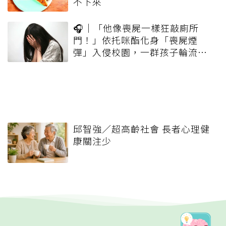
不下來
🎧｜「他像喪屍一樣狂敲廁所
門！」依托咪酯化身「喪屍煙
彈」入侵校園，一群孩子輪流吸
一口就上癮
邱智強／超高齡社會 長者心理健
康關注少