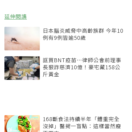
延伸閱讀
日本腦炎威脅中高齡族群 今年10
例有9例皆逾50歲
誆買BNT疫苗…律師公會前理事
長狠詐慈濟10億！豪宅藏158公
斤黃金
168斷食法持續半年「體重完全
沒掉」醫揭一盲點：這樣當然瘦