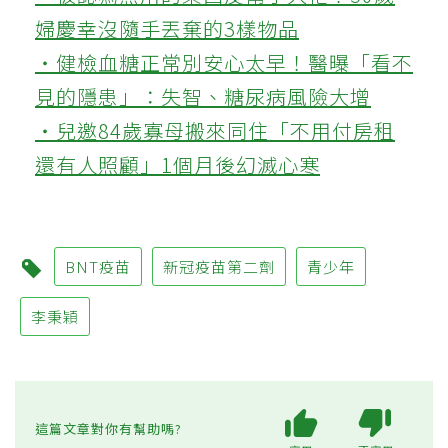
婦慶幸沒隨手丟棄的3樣物品
‧健檢血糖正常別安心太早！醫曝「看不
見的隱患」：失智、糖尿病風險大增
‧兒邀84歲寡母搬來同住「不用付房租
還有人照顧」1個月後幻滅心寒
BNT疫苗
新冠疫苗第二劑
青少年
李秉穎
這篇文章對你有幫助嗎?