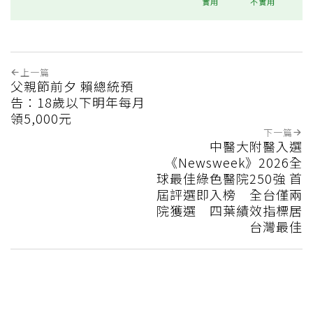
實用
不實用
上一篇
父親節前夕 賴總統預
告：18歲以下明年每月
領5,000元
下一篇
中醫大附醫入選
《Newsweek》2026全
球最佳綠色醫院250強 首
屆評選即入榜 全台僅兩
院獲選 四葉績效指標居
台灣最佳