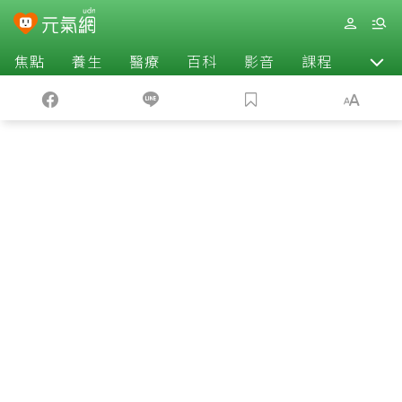
焦點
養生
醫療
百科
影音
課程
退休