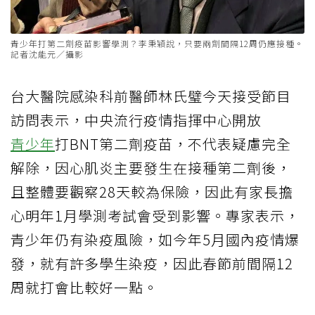
青少年打第二劑疫苗影響學測？李秉穎說，只要兩劑間隔12周仍應接種。
記者沈能元／攝影
台大醫院感染科前醫師林氏璧今天接受節目
訪問表示，中央流行疫情指揮中心開放
青少年
打BNT第二劑疫苗，不代表疑慮完全
解除，因心肌炎主要發生在接種第二劑後，
且整體要觀察28天較為保險，因此有家長擔
心明年1月學測考試會受到影響。專家表示，
青少年仍有染疫風險，如今年5月國內疫情爆
發，就有許多學生染疫，因此春節前間隔12
周就打會比較好一點。