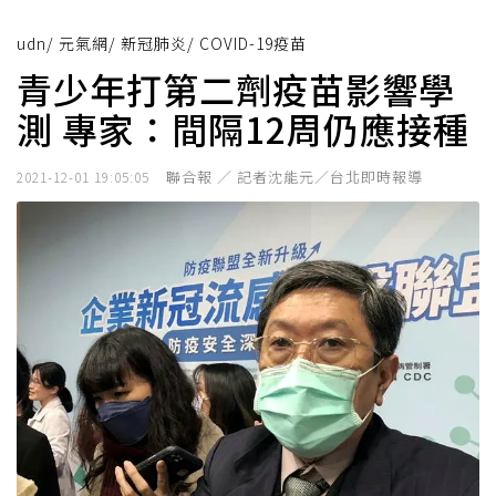
udn
/
元氣網
/
新冠肺炎
/
COVID-19疫苗
青少年打第二劑疫苗影響學
測 專家：間隔12周仍應接種
聯合報 ／ 記者沈能元／台北即時報導
2021-12-01 19:05:05