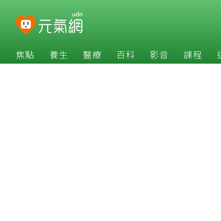
焦點
養生
醫療
百科
影音
課程