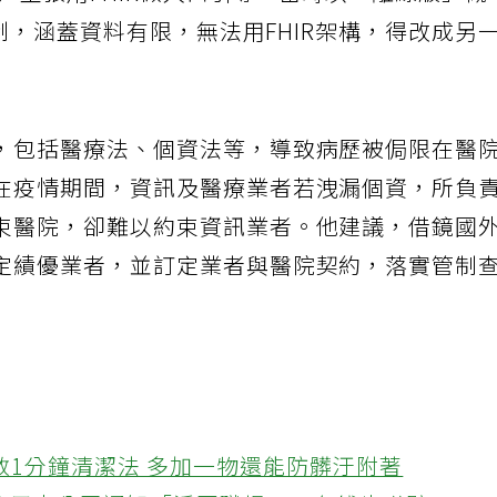
）主張用FHIR做入口引導，當時以「離線版」概
限制，涵蓋資料有限，無法用FHIR架構，得改成另
，包括醫療法、個資法等，導致病歷被侷限在醫
在疫情期間，資訊及醫療業者若洩漏個資，所負
束醫院，卻難以約束資訊業者。他建議，借鏡國
定績優業者，並訂定業者與醫院契約，落實管制
教1分鐘清潔法 多加一物還能防髒汙附著