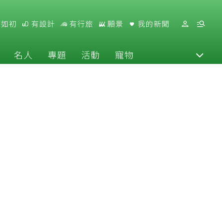
好如初
有設計
有行旅
願景
我的新聞
名人
專題
活動
寵物