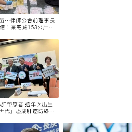
疫苗…律師公會前理事長
0億！豪宅藏158公斤黃
萬B肝帶原者 這年次出生
世代」恐成肝癌防線破