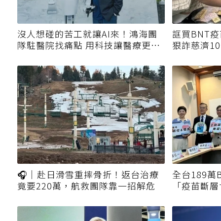
沒人想碰的苦工就讓AI來！鴻海團
誆買BNT
隊駐醫院找痛點 用科技讓醫療更有
狠詐慈濟1
溫度
金
🎧｜赴日滑雪重摔骨折！返台治療
全台189
竟要220萬，航救團隊靠一招解危
「疫苗斷層
口