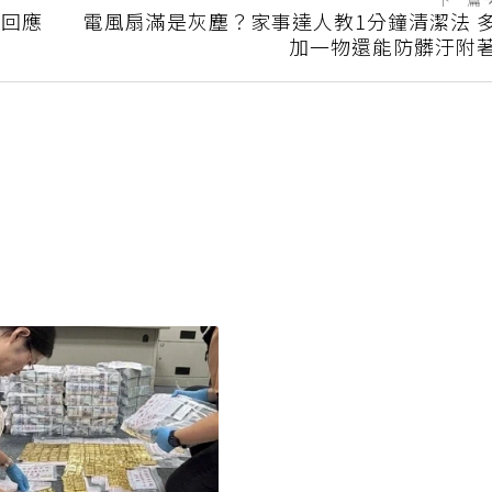
下一篇
慧回應
電風扇滿是灰塵？家事達人教1分鐘清潔法 
加一物還能防髒汙附