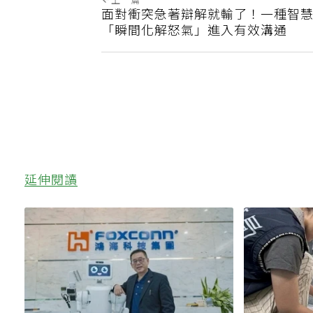
上一篇
面對衝突急著辯解就輸了！一種智
「瞬間化解怒氣」進入有效溝通
延伸閱讀