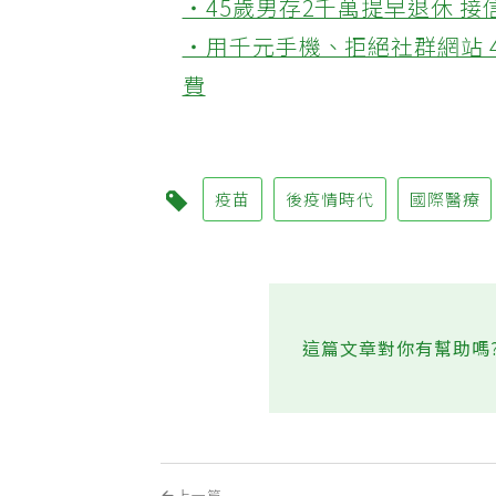
‧45歲男存2千萬提早退休 
‧用千元手機、拒絕社群網站 
費
疫苗
後疫情時代
國際醫療
這篇文章對你有幫助嗎