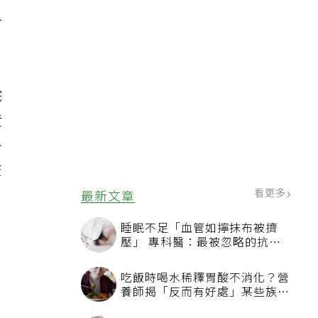
一
院
責
外
查
看更多
最新文章
睡眠不足「血管如擰抹布被擠
壓」 專科醫：最被忽略的抗老
方法
吃飯時喝水稀釋胃酸不消化？營
養師揭「反而有好處」某些族群
才要禁