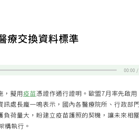
內醫療交換資料標準
00:00
施，擬用
疫苗
憑證作通行證明。歐盟7月率先啟用
資訊處長龐一鳴表示，國內各醫療院所、行政部
護負荷量大，盼建立疫苗護照的契機，讓未來相
R架構執行。