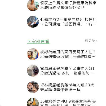
發表上千篇文章打臉健康偽科學
林慶順教授驚傳意外過世
45歲男存2千萬提早退休 接信用
卡公司通知「淚回職場」：有錢
也碰壁
看更多
大家都在看
被認為無用的東西反幫了大忙！
50歲婦慶幸沒隨手丟棄的3樣物
品
電風扇滿是灰塵？家事達人教1
分鐘清潔法 多加一物還能防髒
汙附著
坪林獨居老翁離世無人知 13犬
守屋護遺體伴最後一程
15歲經營之神3.9億暴富落幕 麥