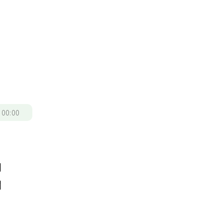
/
00:00
門
關