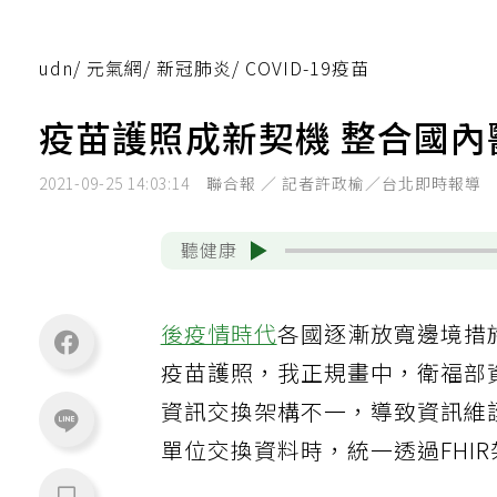
udn
/
元氣網
/
新冠肺炎
/
COVID-19疫苗
疫苗護照成新契機 整合國
2021-09-25 14:03:14
聯合報 ／ 記者許政榆／台北即時報導
聽健康
後疫情時代
各國逐漸放寬邊境措
疫苗護照，我正規畫中，衛福部
資訊交換架構不一，導致資訊維
單位交換資料時，統一透過FHI