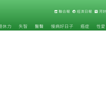
聯合報
經濟日報
河
退休力
失智
醫聲
慢病好日子
癌症
性愛