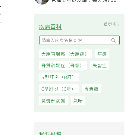
克風少年蘇友謙：每天領700元
多
過日子
著
看更多
疾病百科
大腸直腸癌（大腸癌）
痔瘡
骨質疏鬆症（骨鬆）
失智症
B型肝炎（B肝）
C型肝炎（C肝）
胃潰瘍
黃斑部病變
氣喘