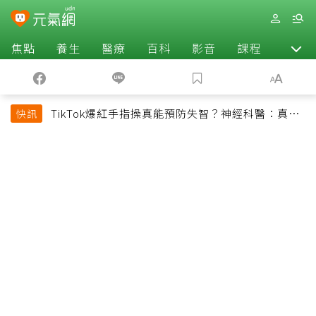
焦點
養生
醫療
百科
影音
課程
退休
TikTok爆紅手指操真能預防失智？神經科醫：真正
快訊
該做的是4件事