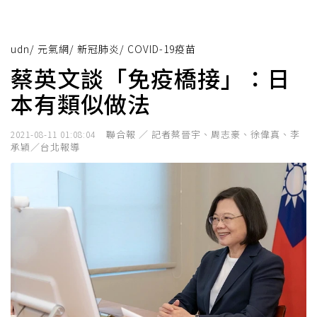
udn
/
元氣網
/
新冠肺炎
/
COVID-19疫苗
蔡英文談「免疫橋接」：日
本有類似做法
聯合報 ／ 記者蔡晉宇、周志豪、徐偉真、李
2021-08-11 01:08:04
承穎／台北報導