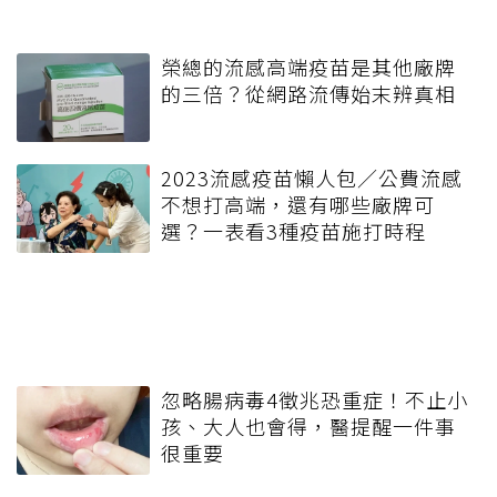
榮總的流感高端疫苗是其他廠牌
的三倍？從網路流傳始末辨真相
2023流感疫苗懶人包／公費流感
不想打高端，還有哪些廠牌可
選？一表看3種疫苗施打時程
忽略腸病毒4徵兆恐重症！不止小
孩、大人也會得，醫提醒一件事
很重要