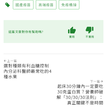
國產疫苗
高端疫苗
免疫橋接
這篇文章對你有幫助嗎?
實用
不實用
上一篇
選對種類有利血糖控制
內分泌科醫師最常吃的4
種水果
下一篇
起床30分鐘內一定要吃
30克蛋白質？營養師破
解「30/30/30法則」：
真正關鍵不是時間