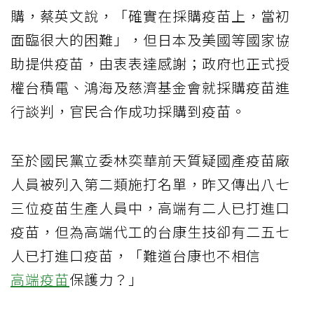
購，蔡英文說，「確實在採購疫苗上，當初
面臨很大的困難」，但日本及美國等國家協
助提供疫苗，由衷表達感謝；政府也正式授
權台積電、鴻海及慈濟基金會就採購疫苗進
行談判，官民合作成功採購到疫苗。
至於國民黨立委林奕華前天質疑國產疫苗廠
人員被列入第二類施打名單，昨又傳出八七
三位疫苗生產人員中，高端有二人已打進口
疫苗，但為高端代工的台康生技卻有二五七
人已打進口疫苗，「難道台康也不相信
高端疫苗
保護力？」