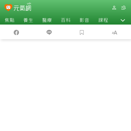
焦點
養生
醫療
百科
影音
課程
退休