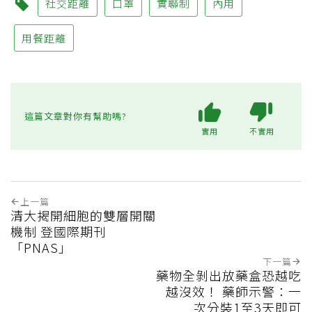
社交距離
口罩
實聯制
內用
用餐距離
這篇文章對你有幫助嗎?
實用
不實用
上一篇
清大揭開細胞的雙層開關
機制 登國際期刊
「PNAS」
下一篇
藥物全剝出放藥盒恐越吃
越沒效！ 藥師示警：一
次分裝1至3天即可