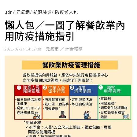
udn
/
元氣網
/
新冠肺炎
/
防疫懶人包
懶人包／一圖了解餐飲業內
用防疫措施指引
元氣網 ／ 綜合報導
2021-07-24 14:52:38