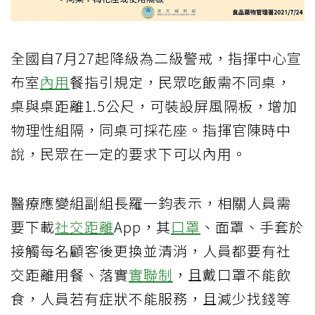
全國自7月27起降級為二級警戒，指揮中心宣
布室
內用
餐指引規定，民眾吃飯需不同桌，
桌與桌距離1.5公尺，可裝設屏風隔板，增加
物理性組隔，同桌可採花座。指揮官陳時中
說，民眾在一定的要求下可以內用。
醫療應變組副組長羅一鈞表示，相關人員需
要下載
社交距離
App，其
口罩
、面罩、手套於
接觸每名顧客後更換並清消，人員都要有社
交距離用餐、落實
實聯制
，且戴口罩不能飲
食，人員若有症狀不能服務，且減少找錢等