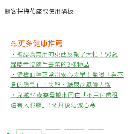
顧客採梅花座或使用隔板
💪更多健康推薦
‧被認為無用的東西反幫了大忙！50歲
婦慶幸沒隨手丟棄的3樣物品
‧健檢血糖正常別安心太早！醫曝「看不
見的隱患」：失智、糖尿病風險大增
‧兒邀84歲寡母搬來同住「不用付房租
還有人照顧」1個月後幻滅心寒