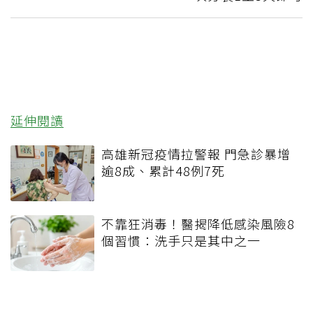
延伸閱讀
高雄新冠疫情拉警報 門急診暴增
逾8成、累計48例7死
不靠狂消毒！醫揭降低感染風險8
個習慣：洗手只是其中之一