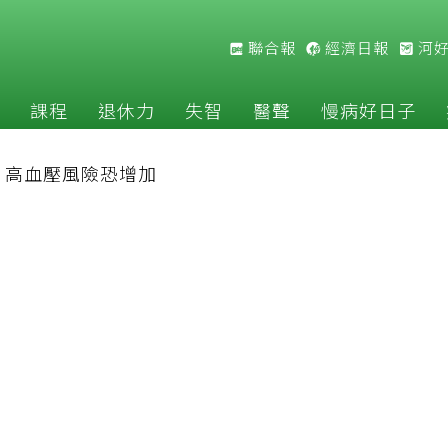
聯合報
經濟日報
河
課程
退休力
失智
醫聲
慢病好日子
，高血壓風險恐增加