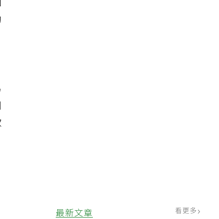
因
的
，
易
用
款
看更多
最新文章