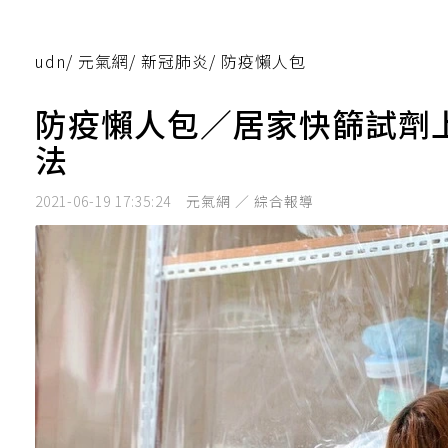
udn
/
元氣網
/
新冠肺炎
/
防疫懶人包
防疫懶人包／居家快篩試劑
法
2021-06-19 17:35:24
元氣網 ／ 綜合報導