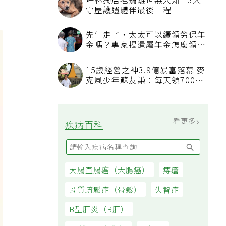
坪林獨居老翁離世無人知 13犬
守屋護遺體伴最後一程
先生走了，太太可以續領勞保年
金嗎？專家揭遺屬年金怎麼領，
看順位還要看資格
15歲經營之神3.9億暴富落幕 麥
克風少年蘇友謙：每天領700元
過日子
看更多
疾病百科
大腸直腸癌（大腸癌）
痔瘡
骨質疏鬆症（骨鬆）
失智症
B型肝炎（B肝）