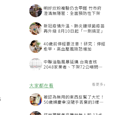
明好炊粉複驗仍含甲醛 竹市府
澄清無隱匿：全面預防性下架
新冠疫情升溫、肺炎鏈球菌疫苗
再升級 8月10日起「一劑搞定」
40歲前停經要注意！研究：停經
愈早，高血壓風險恐增加
中聯油脂風暴延燒 台南查核
2048家業者、下架72公噸問題
油品
看更多
大家都在看
被認為無用的東西反幫了大忙！
站
50歲婦慶幸沒隨手丟棄的3樣物
品