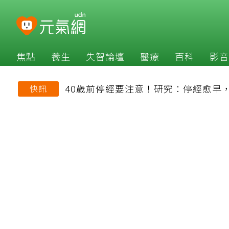
焦點
養生
失智論壇
醫療
百科
影音
40歲前停經要注意！研究：停經愈早
快訊