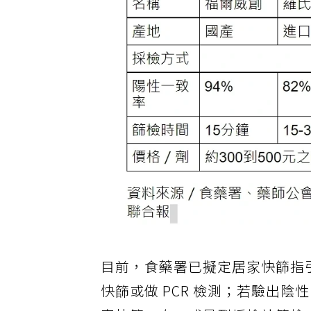
目前，食藥署已擬定居家快篩指
快篩或做 PCR 檢測；若驗出