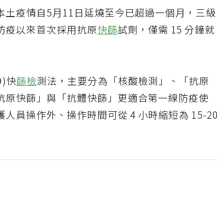
本土疫情自5月11日延燒至今已超過一個月，三
防疫以來首次採用抗原
快篩
試劑，僅需 15 分鐘
9)快
篩檢
測法，主要分為「核酸檢測」、「抗原
抗原快篩」與「抗體快篩」更適合第一線防疫使
員操作外、操作時間可從 4 小時縮短為 15-2