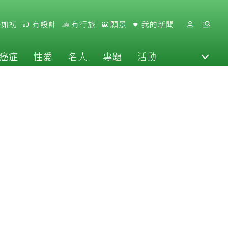
好如初
有設計
有行旅
願景
我的新聞
癌症
性愛
名人
專題
活動