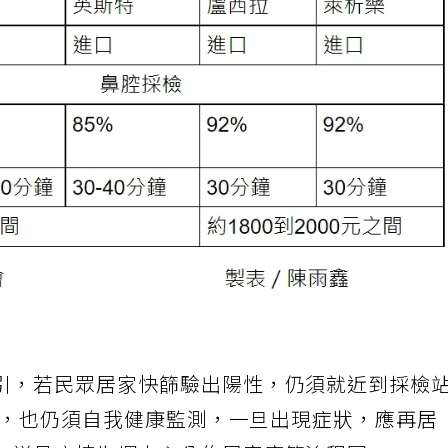
引，若民眾居家快篩驗出陽性，仍須就近到採檢
陰性，也仍須自我健康監測，一旦出現症狀，應再居