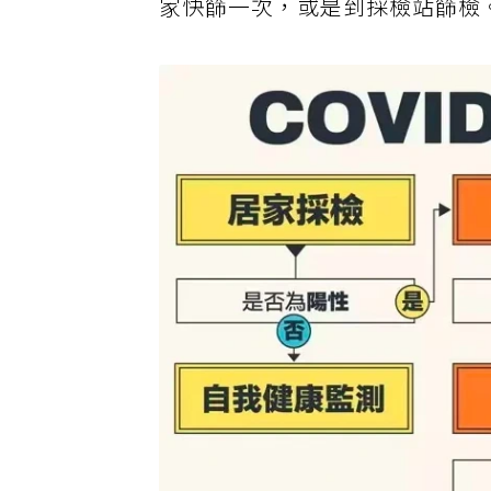
家快篩一次，或是到採檢站篩檢