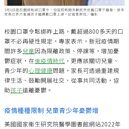
3月6日起校園將鬆綁口罩令，但這段時間多數民眾依舊口罩不離身，很多
家長也表示會讓孩子繼續戴口罩上課。記者曾原信／攝影
校園口罩令鬆綁昨上路，戴超過800多天的口
罩不必再硬性規定，專家表示，新冠疫情期
間許多
兒童
因為隔離政策、停課等，增加憂
鬱症狀，在
後疫情時代
，更應該關切兒童、
青少年的
心理健康
問題，家長可透過重建規
律生活、鼓勵開展社交、從事共同活動，協
助
孩子
遠離憂鬱。
疫情種種限制 兒童青少年憂鬱增
美國國家衛生研究院醫學圖書館網站2022年