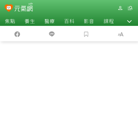
焦點
養生
醫療
百科
影音
課程
退休