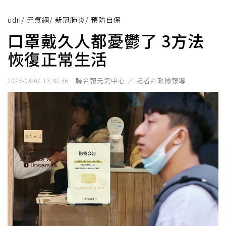
udn
/
元氣網
/
新冠肺炎
/
預防自保
口罩戴久人都憂鬱了 3方法
恢復正常生活
聯合報元氣中心 ／ 記者許政榆報導
2023-03-07 13:48:36