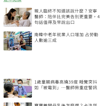
親人臨終不知道該說什麼？安寧
醫師：陪伴比完美告別更重要，4
句話值得及早說出口
南韓中老年就業人口增加 占勞動
人數逾三成
1歲童腸病毒高燒39度 睡覺突抖
如「被電到」…醫師揪重症警訊
寶寶離開母乳後怎麼選？卡洛塔