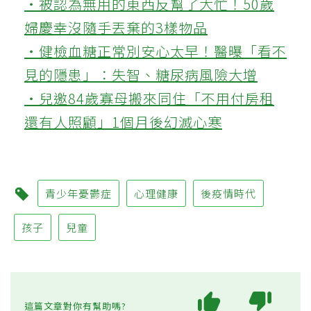
‧被認為無用的東西反幫了大忙！50歲
婦慶幸沒隨手丟棄的3樣物品
‧健檢血糖正常別安心太早！醫曝「看不
見的隱患」：失智、糖尿病風險大增
‧兒邀84歲寡母搬來同住「不用付房租
還有人照顧」1個月後幻滅心寒
青少年憂鬱症
心理健康
後疫情時代
孩子
兒童
這篇文章對你有幫助嗎?