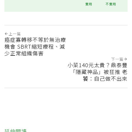
實用
不實用
上一篇
癌症寡轉移不等於無治療
機會 SBRT縮短療程、減
少正常組織傷害
下一篇
小菜140元太貴？鼎泰豐
「隱藏神品」被狂推 老
饕：自己做不出來
延伸閱讀