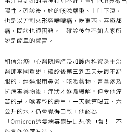
事注意到她的精神特別不好，幫忙PCR竟檢出
陽性。確診後，她的咳嗽嚴重、上吐下瀉，
也是以刀割來形容喉嚨痛，吃東西、吞嚥都
痛，問診也很困難，「確診後並不如大家所
說是簡單的感冒。」
和信治癌中心醫院胸腔及加護內科資深主治
醫師李國賢說，確診後第三到五天是最不舒
服的，經過服用鼻炎、咳嗽藥物、普拿疼及
抗病毒藥物後，症狀才逐漸緩解。但令他痛
苦的是，喉嚨乾的嚴重，一天就算喝五、六
公升的水，仍會覺得口乾，他認為
「Omicron這隻病毒還是比想像中強！」不
能當作流感看待。