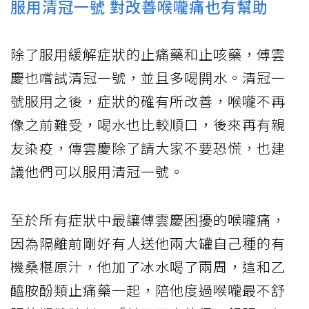
服用清冠一號 對改善喉嚨痛也有幫助
除了服用緩解症狀的止痛藥和止咳藥，傅雲
慶也嚐試清冠一號，並且多喝開水。清冠一
號服用之後，症狀的確有所改善，喉嚨不再
像之前難受，喝水也比較順口，後來再有親
友染疫，傳雲慶除了請大家不要恐慌，也建
議他們可以服用清冠一號。
至於所有症狀中最讓傅雲慶困擾的喉嚨痛，
因為隔離前剛好有人送他兩大罐自己種的有
機桑椹原汁，他加了冰水喝了兩周，這和乙
醯胺酚類止痛藥一起，陪他度過喉嚨最不舒