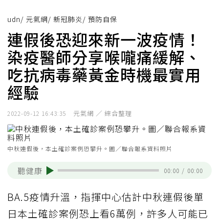
udn
/
元氣網
/
新冠肺炎
/
預防自保
連假後恐迎來新一波疫情！
染疫醫師分享喉嚨痛緩解、
吃抗病毒藥黃金時機最實用
經驗
元氣網 ／ 綜合整理
2022-09-12 16:43:35
中秋連假後，本土確診案例恐攀升。圖／聯合報系資料照片
聽健康
00:00
/
00:00
BA.5疫情升溫，指揮中心估計中秋連假後單
日本土確診案例恐上看6萬例，許多人可能已