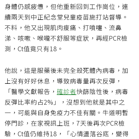
身體仍感疲憊，但他重新回到工作崗位，連
續兩天到中正紀念堂兒童疫苗施打站督導。
不料，他又出現肌肉痠痛、打噴嚏、流鼻
涕、咳嗽、喉嚨不舒服等症狀，再經PCR檢
測，Ct值竟只有18。
他說，這是服藥後未完全殺死體內病毒，加
上沒有好好休息，導致病毒量再次反彈，
「醫學文獻報告，
確診者
快篩陰性後，病毒
反彈比率約占2%」，沒想到他就是其中之
一，可能與自身免疫力不佳有關。牛道明暫
停門診，在家視訊上班，7天後再次PCR檢
驗，Ct值仍維持18，「心情盪落谷底，變得