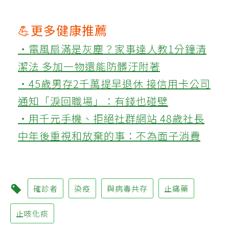
💪更多健康推薦
‧電風扇滿是灰塵？家事達人教1分鐘清
潔法 多加一物還能防髒汙附著
‧45歲男存2千萬提早退休 接信用卡公司
通知「淚回職場」：有錢也碰壁
‧用千元手機、拒絕社群網站 48歲社長
中年後重視和放棄的事：不為面子消費
確診者
染疫
與病毒共存
止痛藥
止咳化痰