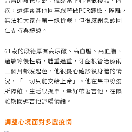
治醫師段德厚說，確診當下心情很複雜、內
疚，還連累其他同事跟著做PCR篩檢、隔離，
無法和大家在第一線拚戰，但很感謝急診同
仁支持與體諒。
61歲的段德厚有高尿酸、高血壓、高血脂、
過敏等慢性病，體重過重，牙齒根管治療兩
三個月都沒起色，他很憂心確診後身體的情
況，「一切只能交給上帝」。他在集中檢疫
所隔離，生活很孤單，幸好帶著吉他，在隔
離期間彈吉他舒緩情緒。
調整心境面對多變疫情