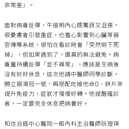
非常差」。
面對病毒反彈，牛道明內心既驚訝又沮喪，
很憂慮會引發重症，也擔心影響到心臟等器
官傳導系統，很怕在看診時會「突然倒下死
掉」，但如果遇到了，還真的無法避免。病
毒量持續反彈「並不尋常」，應該是生病後
沒有好好休息，這次他請中醫師同學診斷，
開立類清冠一號，再搭配吃維他命D、鋅片來
提升免疫力，症狀才慢慢好轉。他提醒確診
者，一定要完全休息把病養好。
和信治癌中心醫院一般內科主治醫師阮理瑛