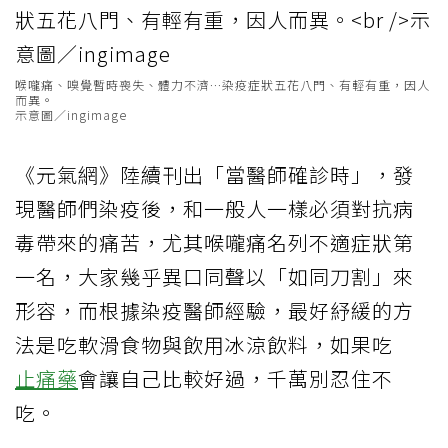
喉嚨痛、嗅覺暫時喪失、體力不濟…染疫症狀五花八門、有輕有重，因人
而異。
示意圖／ingimage
《元氣網》陸續刊出「當醫師確診時」，發
現醫師們染疫後，和一般人一樣必須對抗病
毒帶來的痛苦，尤其喉嚨痛名列不適症狀第
一名，大家幾乎異口同聲以「如同刀割」來
形容，而根據染疫醫師經驗，最好紓緩的方
法是吃軟滑食物與飲用冰涼飲料，如果吃
止痛藥
會讓自己比較好過，千萬別忍住不
吃。