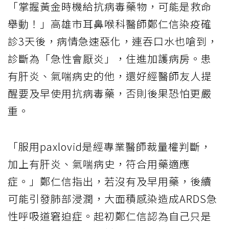
「掌握黃金時機給抗病毒藥物，可能是救命
舉動！」高雄市耳鼻喉科醫師鄭仁信染疫確
診3天後，病情急速惡化，連吞口水也嗆到，
診斷為「急性會厭炎」，住進加護病房。患
有肝炎、氣喘病史的他，還好經醫師友人提
醒要及早使用抗病毒藥，否則後果恐怕更嚴
重。
「服用paxlovid是經專業醫師裁量權判斷，
加上有肝炎、氣喘病史，符合用藥適應
症。」鄭仁信指出，若沒有及早用藥，後續
可能引發肺部浸潤，大面積感染造成ARDS急
性呼吸道窘迫症。起初鄭仁信認為自己只是