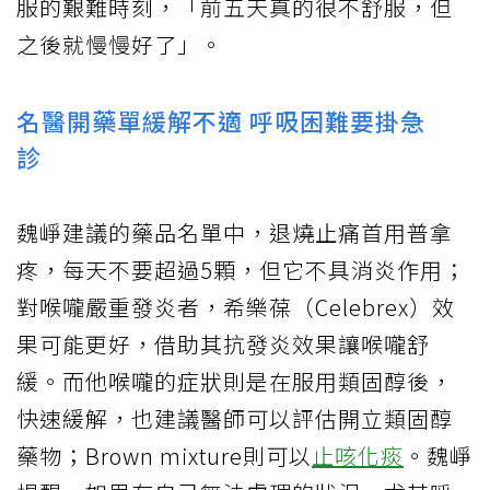
服的艱難時刻，「前五天真的很不舒服，但
之後就慢慢好了」。
名醫開藥單緩解不適 呼吸困難要掛急
診
魏崢建議的藥品名單中，退燒止痛首用普拿
疼，每天不要超過5顆，但它不具消炎作用；
對喉嚨嚴重發炎者，希樂葆（Celebrex）效
果可能更好，借助其抗發炎效果讓喉嚨舒
緩。而他喉嚨的症狀則是在服用類固醇後，
快速緩解，也建議醫師可以評估開立類固醇
藥物；Brown mixture則可以
止咳化痰
。魏崢