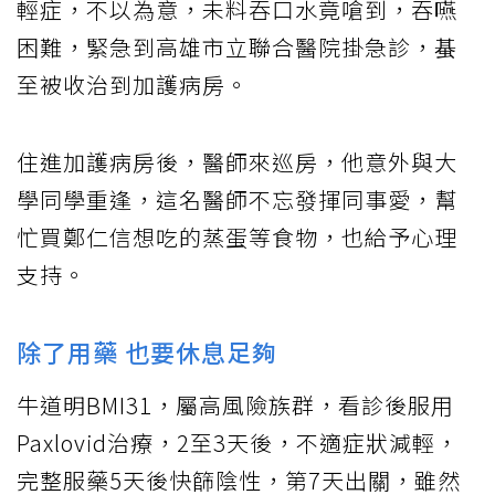
輕症，不以為意，未料吞口水竟嗆到，吞嚥
困難，緊急到高雄市立聯合醫院掛急診，蜝
至被收治到加護病房。
住進加護病房後，醫師來巡房，他意外與大
學同學重逢，這名醫師不忘發揮同事愛，幫
忙買鄭仁信想吃的蒸蛋等食物，也給予心理
支持。
除了用藥 也要休息足夠
牛道明BMI31，屬高風險族群，看診後服用
Paxlovid治療，2至3天後，不適症狀減輕，
完整服藥5天後快篩陰性，第7天出關，雖然