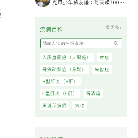
15歲經營之神3.9億暴富落幕 麥
克風少年蘇友謙：每天領700元
過日子
現
看更多
疾病百科
大腸直腸癌（大腸癌）
痔瘡
骨質疏鬆症（骨鬆）
失智症
B型肝炎（B肝）
C型肝炎（C肝）
胃潰瘍
黃斑部病變
氣喘