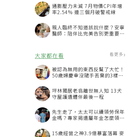
通膨壓力未減 7月物價CPI年增
率2.54% 連三個月破警戒線
親人臨終不知道該說什麼？安寧
醫師：陪伴比完美告別更重要，
4句話值得及早說出口
看更多
大家都在看
被認為無用的東西反幫了大忙！
50歲婦慶幸沒隨手丟棄的3樣物
品
坪林獨居老翁離世無人知 13犬
守屋護遺體伴最後一程
先生走了，太太可以續領勞保年
金嗎？專家揭遺屬年金怎麼領，
看順位還要看資格