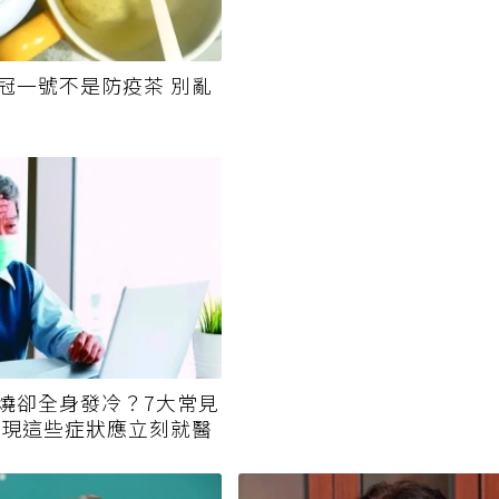
冠一號不是防疫茶 別亂
燒卻全身發冷？7大常見
出現這些症狀應立刻就醫