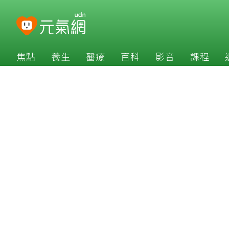
焦點
養生
醫療
百科
影音
課程