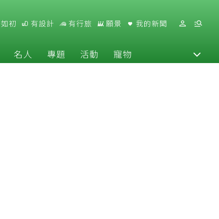
好如初
有設計
有行旅
願景
我的新聞
名人
專題
活動
寵物