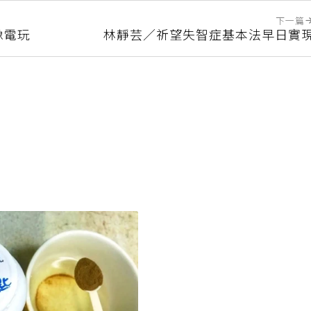
下一篇
像電玩
林靜芸／祈望失智症基本法早日實