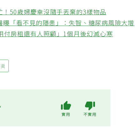
忙！50歲婦慶幸沒隨手丟棄的3樣物品
醫曝「看不見的隱患」：失智、糖尿病風險大增
不用付房租還有人照顧」1個月後幻滅心寒
肺炎
?
實用
不實用