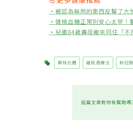
💪更多健康推薦
‧被認為無用的東西反幫了大
‧健檢血糖正常別安心太早！
‧兒邀84歲寡母搬來同住「
單株抗體
雞尾酒療法
新冠
這篇文章對你有幫助嗎