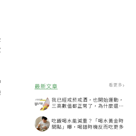
並
後
效
中
看更多
最新文章
險
我已經戒菸戒酒，也開始運動，
三高數值都正常了，為什麼還不
能停藥？
吃飯喝水能減重？「喝水黃金時
間點」曝，喝錯時機反而吃更多