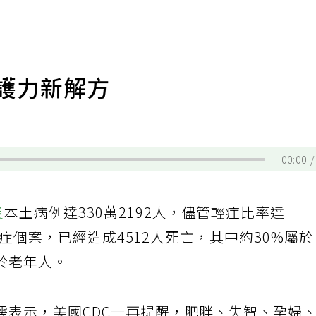
保護力新解方
00:00
炎
本土病例達330萬2192人，儘管輕症比率達
中重症個案，已經造成4512人死亡，其中約30%屬
於老年人。
儒表示，美國CDC一再提醒，肥胖、失智、孕婦