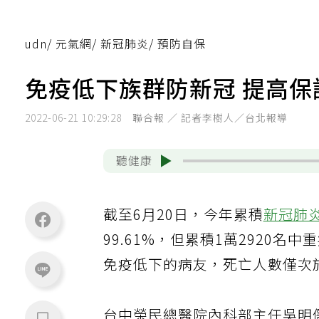
udn
/
元氣網
/
新冠肺炎
/
預防自保
免疫低下族群防新冠 提高
2022-06-21 10:29:28
聯合報 ／ 記者李樹人／台北報導
聽健康
截至6月20日，今年累積
新冠肺
99.61%，但累積1萬2920名
免疫低下的病友，死亡人數僅次
台中榮民總醫院內科部主任吳明