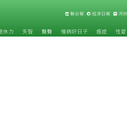
聯合報
經濟日報
河
退休力
失智
醫聲
慢病好日子
癌症
性愛