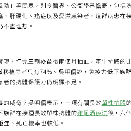
風險」等民眾，則令醫界、公衛學界擔憂，包括
塞、肝硬化、癌症以及愛滋感染者，這群病患在
仍不盡理想。
發現，打完三劑疫苗後兩個月抽血，產生抗體的
腎臟移植患者只有74%。吳明儒說，免疫力低下族
患者的抗體保護力仍明顯不足。
毒的威脅？吳明儒表示，一項有關長效
單株抗體
下族群在接種長效單株抗體的
雞尾酒療法
後，六
且重症、死亡機率也較低。