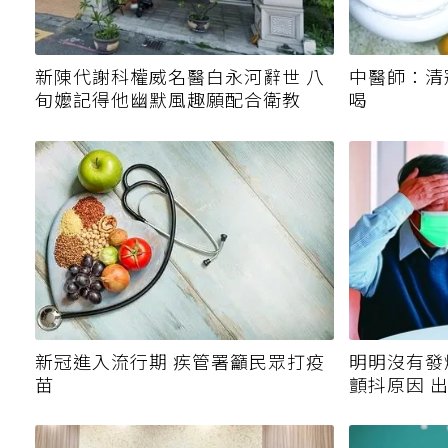
新陳代謝科權威名醫白永河辭世 八
中醫師：清
旬嬤記得他幽默風趣願配合衛教
喝
新冠進入流行期 疾管署籲民眾打疫
明明沒有發
苗
顫抖原因 