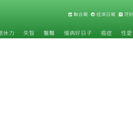
聯合報
經濟日報
河
退休力
失智
醫聲
慢病好日子
癌症
性愛