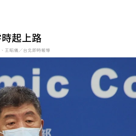
日零時起上路
鑫、王昭儀／台北即時報導