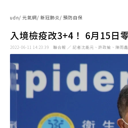
udn
/
元氣網
/
新冠肺炎
/
預防自保
入境檢疫改3+4！ 6月15
2022-06-11 14:23:39
聯合報 ／ 記者沈能元、許政榆、陳雨