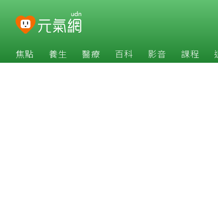
焦點
養生
醫療
百科
影音
課程