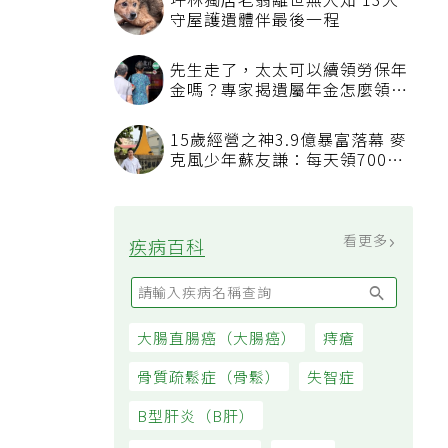
坪林獨居老翁離世無人知 13犬
守屋護遺體伴最後一程
先生走了，太太可以續領勞保年
金嗎？專家揭遺屬年金怎麼領，
看順位還要看資格
15歲經營之神3.9億暴富落幕 麥
克風少年蘇友謙：每天領700元
過日子
看更多
疾病百科
大腸直腸癌（大腸癌）
痔瘡
骨質疏鬆症（骨鬆）
失智症
B型肝炎（B肝）