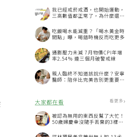
我已經戒菸戒酒，也開始運動，
三高數值都正常了，為什麼還不
能停藥？
吃飯喝水能減重？「喝水黃金時
間點」曝，喝錯時機反而吃更多
通膨壓力未減 7月物價CPI年增
率2.54% 連三個月破警戒線
親人臨終不知道該說什麼？安寧
醫師：陪伴比完美告別更重要，
疫
4句話值得及早說出口
看更多
大家都在看
疫
被認為無用的東西反幫了大忙！
50歲婦慶幸沒隨手丟棄的3樣物
品