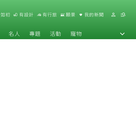
好如初
有設計
有行旅
願景
我的新聞
名人
專題
活動
寵物